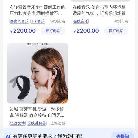
右转背景音乐4寸 缓解工作的
在线音乐 创造与室内环境相
压力和疲劳 能同时播放不同
适应的气氛 ，听音乐想场景
的歌曲
多房间音乐
T卡音乐
深圳市右
在线音乐
深圳市右
转智能科
转智能科
语音背景音乐主机
背景音乐系统
AI音箱
2200.00
2200.00
拨打电话
技有限责
拨打电话
技有限责
￥
￥
智能家居
家庭背景音乐系统
任公司
任公司
小度背景音乐
吊顶背景音乐
边城 蓝牙耳机 导游一对多解
说 讲解器 政企接待 自适无线
八代
恒达文博
无线讲解器
上海边城
电子科技
无线传输
580.00
拨打电话
有限公司
￥
一对多导游带团
有更多更细的要求？我为您匹配
去提问