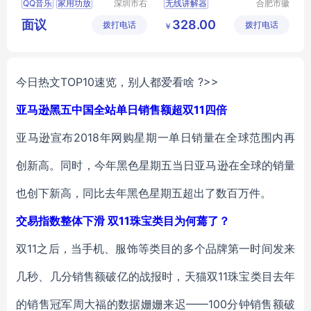
QQ音乐
家用功放
深圳市右
无线讲解器
合肥市徽
转智能科
马信息科
背景音乐系统
一对多导演讲解器
面议
328.00
拨打电话
技有限责
拨打电话
技有限公
￥
网络音乐
多房间音乐
讲解器
任公司
司
工厂参观高端会议
一对多讲解器
今日热文TOP10速览，别人都爱看啥 ?>>
亚马逊黑五中国全站单日销售额超双11四倍
亚马逊宣布2018年网购星期一单日销量在全球范围内再
创新高。同时，今年黑色星期五当日亚马逊在全球的销量
也创下新高，同比去年黑色星期五超出了数百万件。
交易指数整体下滑 双11珠宝类目为何蔫了？
双11之后，当手机、服饰等类目的多个品牌第一时间发来
几秒、几分销售额破亿的战报时，天猫双11珠宝类目去年
的销售冠军周大福的数据姗姗来迟——100分钟销售额破