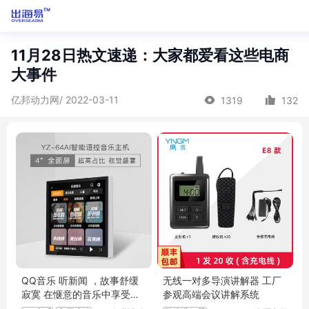
11月28日热文速递：大家都爱看这些电商
大事件
亿邦动力网/ 2022-03-11
1319
132
QQ音乐 听新闻 ，故事舒缓
无线一对多导演讲解器 工厂
寂寞 在惬意的音乐中享受家
参观高端会议讲解系统
庭生活