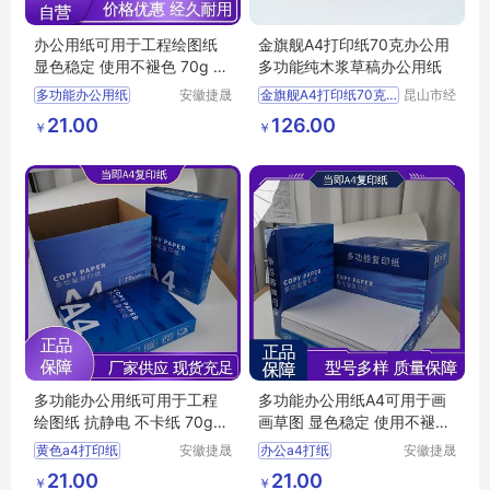
办公用纸可用于工程绘图纸
金旗舰A4打印纸70克办公用
显色稳定 使用不褪色 70g 当
多功能纯木浆草稿办公用纸
即
多功能办公用纸
安徽捷晟
金旗舰A4打印纸70克办公用多功能纯木浆草稿办公用纸
昆山市经
智造有限
济技术开
多功能A4复印纸
供应
办公文教
21.00
126.00
￥
￥
公司
发区万仕
彩色多功能办公纸
办公用纸
复印纸
龙纸业有
多功能办公用纸A4
限公司
办公a4打印纸
多功能办公用纸可用于工程
多功能办公用纸A4可用于画
绘图纸 抗静电 不卡纸 70g
画草图 显色稳定 使用不褪色
当即
70g 当即
黄色a4打印纸
安徽捷晟
办公a4打纸
安徽捷晟
智造有限
智造有限
办公a4打印纸
彩色打印纸
21.00
21.00
￥
￥
公司
公司
彩色无尘打印纸
多功能办公用纸