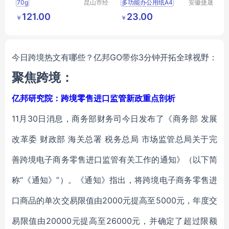
70g
昆山市经
多功能办公用纸A4
安徽捷晟
济技术开
智造有限
80g复印纸批发A4学生办公用纸
多功能办公用纸批发
121.00
23.00
￥
￥
发区万仕
公司
供应
办公文教
双面A4办公用纸
龙纸业有
办公用纸
复印纸
彩色复印纸
学生用纸
限公司
今日跨境热文有哪些？亿邦GO带你3分钟开拓全球视野：
聚焦跨境：
亿邦研究院：跨境零售进口监管新政重点剖析
11月30日消息，商务部财务司今日发布了《商务部 发展
改革委 财政部 海关总署 税务总局 市场监管总局关于完
善跨境电子商务零售进口监管有关工作的通知》（以下简
称“《通知》”）。《通知》指出，将跨境电子商务零售进
口商品的单次交易限值由2000元提高至5000元，年度交
易限值由20000元提高至26000元，并确定了超过限额