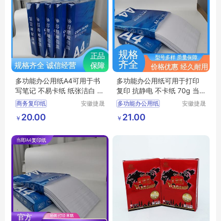
多功能办公用纸A4可用于书
多功能办公用纸可用于打印
写笔记 不易卡纸 纸张洁白 7
复印 抗静电 不卡纸 70g 当
0g 当即
即
商务复印纸
安徽捷晟
多功能办公用纸
安徽捷晟
智造有限
智造有限
多功能办公用纸A4
办公a4打印纸
20.00
21.00
￥
￥
公司
公司
高白A4复印纸
A4彩色无尘打印纸
多功能办公用纸
学生用纸
彩色多功能办公纸
原木浆A4复印纸