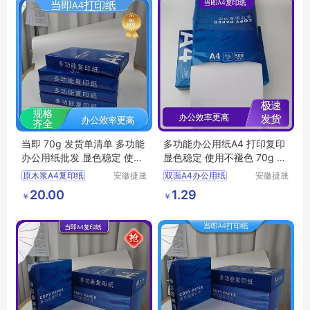
多功能办公用纸批发
当即 70g 发货单清单 多功能
多功能办公用纸A4 打印复印
办公用纸批发 显色稳定 使用
显色稳定 使用不褪色 70g 当
不褪色
即
原木浆A4复印纸
安徽捷晟
双面A4办公用纸
安徽捷晟
智造有限
智造有限
办公用纸
彩色复印纸
20.00
1.29
￥
￥
公司
公司
双面A4复印纸
多功能办公用纸
双面A4办公用纸
办公a4打印纸
办公a4打印纸
商务复印纸