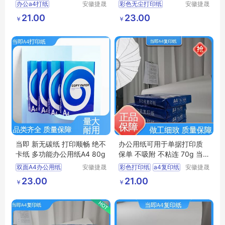
办公a4打纸
安徽捷晟
彩色无尘打印纸
安徽捷晟
智造有限
智造有限
红色a4打印纸
办公用纸
21.00
23.00
￥
￥
公司
公司
多功能办公用纸
双面A4办公用纸
高白A4复印纸
彩色复印纸
学生用纸
办公用纸
当即 新无碳纸 打印顺畅 绝不
办公用纸可用于单据打印质
卡纸 多功能办公用纸A4 80g
保单 不吸附 不粘连 70g 当
即
双面A4办公用纸
安徽捷晟
彩色打印纸
a4复印纸
安徽捷晟
智造有限
智造有限
彩色复印纸
双面A4办公用纸
23.00
21.00
￥
￥
公司
公司
多功能办公用纸
彩色多功能办公纸
多功能A4复印纸
办公用纸
双面A4复印纸