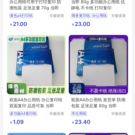
办公用纸可用于打印复印 防
当即 80g 多功能办公用纸 抗
潮包装 足张足量 70g 当即
静电 不卡纸 打印复印
黄色a4打印纸
安徽捷晟
商务复印纸
办公用纸
安徽捷晟
智造有限
智造有限
双面A4办公用纸
彩色复印纸
21.00
23.00
￥
￥
公司
公司
a4复印纸
办公用纸
多功能办公用纸
多功能办公用纸
多功能办公用纸A4
双面A4办公用纸 办公复印纸
双面A4办公用纸 发货单 防潮
双面复印 品质可靠 当即
包装 足张足量 80g 当即
多功能A4复印纸
安徽捷晟
学生用纸
安徽捷晟
智造有限
智造有限
宣传册打印纸
A4彩色无尘打印纸
1.09
23.40
￥
￥
公司
公司
学生用纸
彩色复印纸
办公用纸
高白A4复印纸
商务复印纸