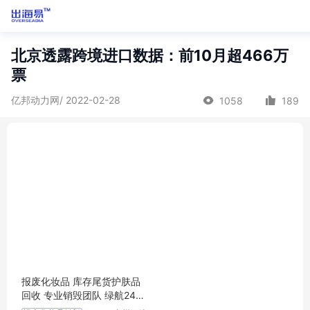
北京透露跨境进口数据：前10月超466万
票
亿邦动力网/ 2022-02-28
1058
189
报废化妆品 库存尾货护肤品
回收 专业销毁团队 绿航24h
服务 资质齐全