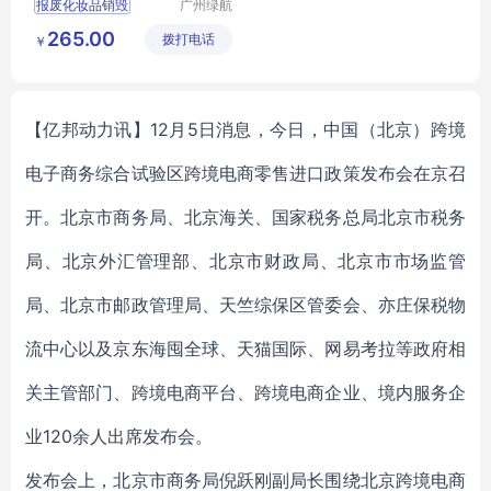
报废化妆品销毁
广州绿航
环保科技
化妆品销毁
265.00
拨打电话
有限公司
￥
尾货化妆品回收
尾货护肤品回收
报废护肤品销毁
【亿邦动力讯】12月5日消息，今日，中国（北京）跨境
电子商务综合试验区跨境电商零售进口政策发布会在京召
开。
北京市商务局、北京海关、国家税务总局北京市税务
局、北京外汇管理部、北京市财政局、北京市市场监管
局、北京市邮政管理局、天竺综保区管委会、亦庄保税物
流中心以及京东海囤全球、天猫国际、网易考拉等政府相
关主管部门、跨境电商平台、跨境电商企业、境内服务企
业120余人出席发布会。
发布会上，北京市商务局倪跃刚副局长围绕北京跨境电商