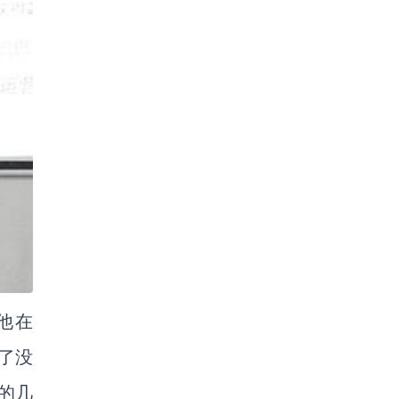
他在
作了没
的几