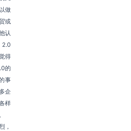
以做
贸或
他认
2.0
觉得
.0的
的事
多企
各样
。
烈，