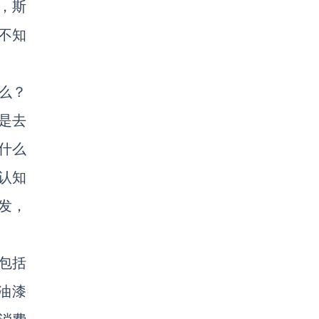
，斯
不知
么？
是去
什么
认知
发，
包括
油漆