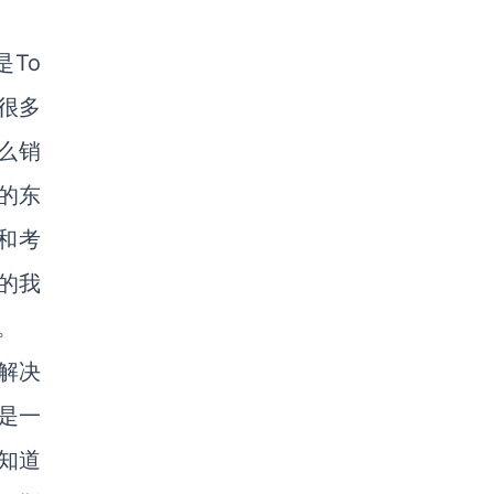
To
很多
么销
的东
和考
的我
。
解决
是一
知道