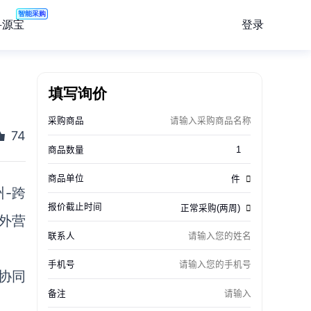
智能采购
登录
寻源宝
填写询价
74
-跨
外营
协同