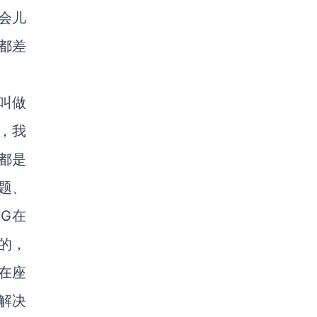
会儿
都差
叫做
，我
都是
题、
G在
的，
在座
解决