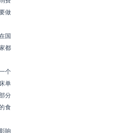
消费
要做
在国
家都
一个
床单
这部分
的食
影响