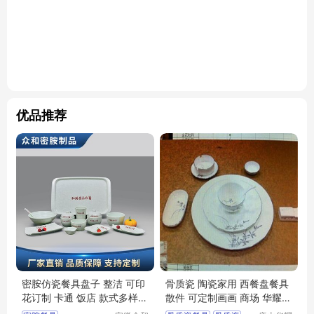
优品推荐
密胺仿瓷餐具盘子 整洁 可印
骨质瓷 陶瓷家用 西餐盘餐具
花订制 卡通 饭店 款式多样
散件 可定制画画 商场 华耀瓷
众和
业