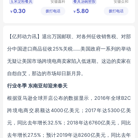
玉米淀粉餐具
安徽鑫科
餐具汤碗密胺
安徽众和
生物环保
密胺制品
一次性餐具
特色密胺餐具
0.30
5.80
拨打电话
有限公司
拨打电话
有限公司
￥
￥
可降解餐具
环保餐具
密胺餐具餐具生产厂家
餐具四件套
【亿邦动力讯】退出万国邮联、对各州征收销售税、对部
分中国进口商品征收25%关税......美国政府一系列的举动
无疑让美国市场跨境电商卖家陷入低迷期。这边的卖家在
自怨自艾，那边的市场却日新月异。
行业冬季 东南亚却迎来春天
根据亚马逊全球开店公布的数据显示，2016年全球B2C
跨境电商交易额达4000亿美元；2017年达5300亿美
元，同比去年增长32.5%；2018年达6760亿美元，同比
去年增长27.5%；预计2019年达8260亿美元，同比去年