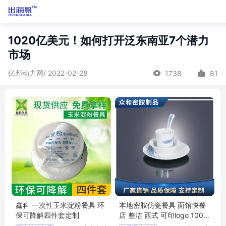
1020亿美元！如何打开泛东南亚7个潜力
市场
亿邦动力网/ 2022-02-28
1738
81
鑫科 一次性玉米淀粉餐具 环
本地密胺仿瓷餐具 面馆快餐
保可降解四件套定制
店 整洁 西式 可印logo 100起
订 众和