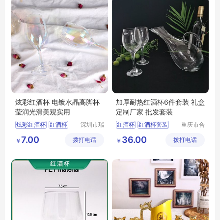
炫彩红酒杯 电镀水晶高脚杯
加厚耐热红酒杯6件套装 礼盒
莹润光滑美观实用
定制厂家 批发套装
炫彩红酒杯
红酒杯
深圳市瑞
红酒杯
红酒杯套装
重庆市合
信玻璃制
川区金星
高脚杯
酒杯
彩色酒杯
红酒杯套装定制
7.00
36.00
拨打电话
品有限公
拨打电话
玻璃制品
￥
￥
司
有限公司