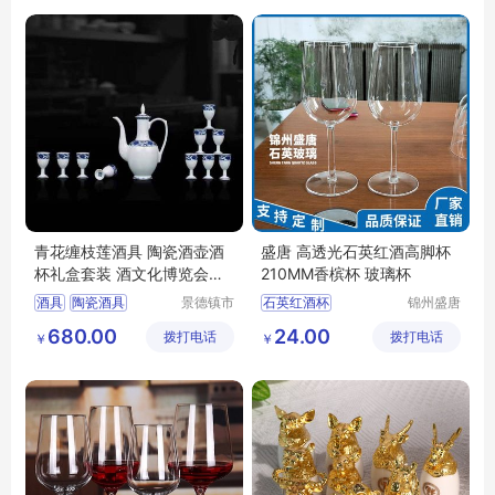
青花缠枝莲酒具 陶瓷酒壶酒
盛唐 高透光石英红酒高脚杯
杯礼盒套装 酒文化博览会展
210MM香槟杯 玻璃杯
品
酒具
陶瓷酒具
景德镇市
石英红酒杯
锦州盛唐
合元陶瓷
石英玻璃
陶瓷酒壶
陶瓷酒杯
石英高脚杯
680.00
24.00
拨打电话
有限公司
拨打电话
有限公司
￥
￥
青花酒具
石英玻璃杯
高脚杯
红酒杯厂家