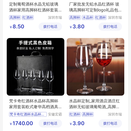
定制葡萄酒杯水晶无铅玻璃
厂家批发无铅水晶红酒杯 玻
酒杯家用高脚杯红酒杯套装
璃高脚杯可定制logo礼品包
礼盒
装
高脚杯
红酒杯
深圳市瑞
高脚杯
水晶杯
红酒杯
深圳市瑞
信玻璃制
信玻璃制
葡萄酒杯
酒具
水晶杯
葡萄酒杯
玻璃红酒杯
8.50
3.80
拨打电话
品有限公
拨打电话
品有限公
￥
￥
司
司
梵卡奇红酒杯水晶杯高脚杯
水晶杯定制_家用酒店酒庄红
家用套装欧式奢华高档酒具
酒杯无铅玻璃葡萄酒_高脚杯
波尔多手工杯
玻璃杯制品
梵卡奇红酒杯水晶杯高脚杯
安徽宏霸
红酒杯
高脚杯
深圳市瑞
机械设备
信玻璃制
无铅玻璃杯
酒具
1740.00
3.90
拨打电话
有限公司
拨打电话
品有限公
￥
￥
司