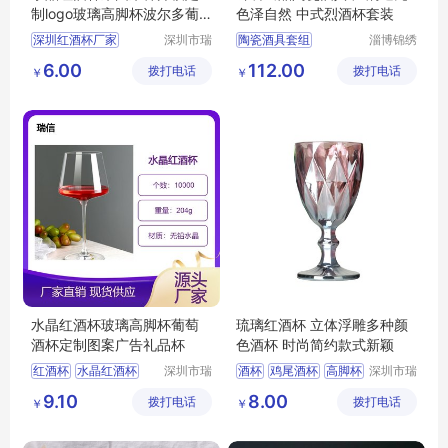
制logo玻璃高脚杯波尔多葡
色泽自然 中式烈酒杯套装
萄酒杯
深圳红酒杯厂家
深圳市瑞
陶瓷酒具套组
淄博锦绣
信玻璃制
陶瓷有限
红酒杯厂家
羊脂白玉陶瓷酒具
6.00
112.00
拨打电话
品有限公
拨打电话
公司
￥
￥
红酒杯定制
红酒杯
简约陶瓷酒具
司
高脚杯
陶瓷酒具套装
中式陶瓷酒具
水晶红酒杯玻璃高脚杯葡萄
琉璃红酒杯 立体浮雕多种颜
酒杯定制图案广告礼品杯
色酒杯 时尚简约款式新颖
红酒杯
水晶红酒杯
深圳市瑞
酒杯
鸡尾酒杯
高脚杯
深圳市瑞
信玻璃制
信玻璃制
高档红酒杯
高脚杯
大度酒杯
红酒杯
9.10
8.00
拨打电话
品有限公
拨打电话
品有限公
￥
￥
红酒杯定制
司
司