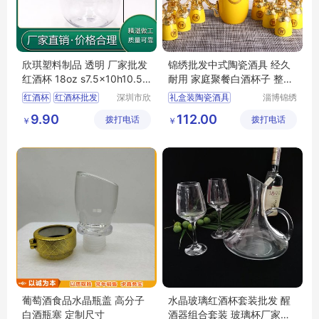
欣琪塑料制品 透明 厂家批发
锦绣批发中式陶瓷酒具 经久
红酒杯 18oz s7.5x10h10.5 7
耐用 家庭聚餐白酒杯子 整套
5g
组合
红酒杯
红酒杯批发
深圳市欣
礼盒装陶瓷酒具
淄博锦绣
琪塑料制
陶瓷有限
红酒杯厂家
酒杯
易清洗陶瓷酒具
9.90
112.00
拨打电话
品有限公
拨打电话
公司
￥
￥
酒杯厂家
陶瓷酒具套装
司
陶瓷酒具
简约陶瓷酒具
葡萄酒食品水晶瓶盖 高分子
水晶玻璃红酒杯套装批发 醒
白酒瓶塞 定制尺寸
酒器组合套装 玻璃杯厂家直