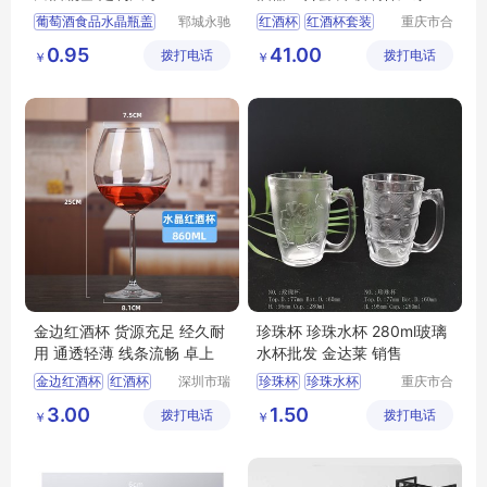
供
葡萄酒食品水晶瓶盖
郓城永驰
红酒杯
红酒杯套装
重庆市合
包装有限
川区金星
高分子白酒瓶塞
玻璃红酒杯
0.95
41.00
拨打电话
公司
拨打电话
玻璃制品
￥
￥
有限公司
金边红酒杯 货源充足 经久耐
珍珠杯 珍珠水杯 280ml玻璃
用 通透轻薄 线条流畅 卓上
水杯批发 金达莱 销售
金边红酒杯
红酒杯
深圳市瑞
珍珠杯
珍珠水杯
重庆市合
信玻璃制
川区金星
红酒杯礼品
葡萄酒杯
280ml玻璃水杯批发
3.00
1.50
拨打电话
品有限公
拨打电话
玻璃制品
￥
￥
波尔多红酒杯
司
有限公司