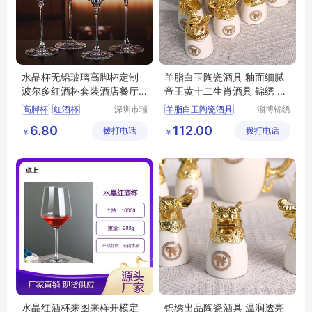
水晶杯无铅玻璃高脚杯定制
羊脂白玉陶瓷酒具 釉面细腻
波尔多红酒杯套装酒店餐厅
帝王黄十二生肖酒具 锦绣 温
葡萄酒杯
酒器
高脚杯
红酒杯
深圳市瑞
羊脂白玉陶瓷酒具
淄博锦绣
信玻璃制
陶瓷有限
葡萄酒杯
酒具
中式陶瓷酒具
6.80
112.00
拨打电话
品有限公
拨打电话
公司
￥
￥
陶瓷酒具套装
司
陶瓷酒具
简约陶瓷酒具
水晶红酒杯来图来样开模定
锦绣出品陶瓷酒具 温润透亮