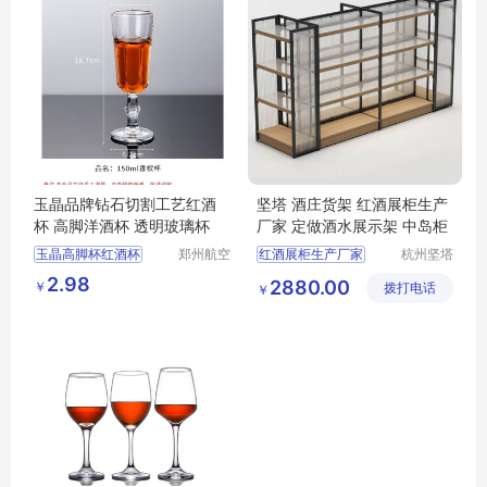
玉晶品牌钻石切割工艺红酒
坚塔 酒庄货架 红酒展柜生产
杯 高脚洋酒杯 透明玻璃杯
厂家 定做酒水展示架 中岛柜
玉晶高脚杯红酒杯
郑州航空
红酒展柜生产厂家
杭州坚塔
港区芙乐
货架有限
创意酒杯水晶洋酒
定做红酒展示架
2.98
2880.00
￥
鑫日用百
拨打电话
公司
￥
白酒香槟钻石杯玻璃杯
酒庄货架
货店