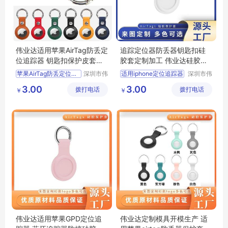
伟业达适用苹果AirTag防丢定
追踪定位器防丢器钥匙扣硅
位追踪器 钥匙扣保护皮套单
胶套定制加工 伟业达硅胶礼
双孔长款
品定制加工厂
苹果AirTag防丢定位追踪器
深圳市伟
适用iphone定位追踪器
深圳市伟
业达科技
业达科技
钥匙扣保护皮套单双孔长款
防丢长短挂扣苹果airtags液态硅胶保护套
3.00
3.00
拨打电话
有限公司
拨打电话
有限公司
￥
￥
追踪神器硅胶保护套
定制加工适用苹果airtag硅胶套
适用苹果airtag金属磁吸防丢定位追踪器
伟业达硅胶礼品定制加工厂
保护套亚马逊跨境批发
追踪定位器防丢器钥匙扣硅胶套定制加工
伟业达适用苹果GPD定位追
伟业达定制模具开模生产 适