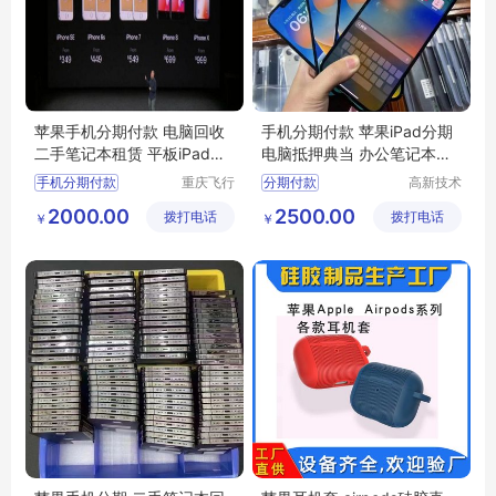
苹果手机分期付款 电脑回收
手机分期付款 苹果iPad分期
二手笔记本租赁 平板iPad抵
电脑抵押典当 办公笔记本短
押典当
租
手机分期付款
重庆飞行
分期付款
高新技术
马科技有
产业开发
2000.00
2500.00
拨打电话
限公司
拨打电话
区良驹电
￥
￥
子经营部