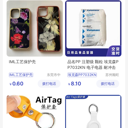
AirtagGPS定位器贴身真皮保护套
IML工艺保护壳
品名PP 注塑级 颗粒 埃克森P
P7032KN 电子电器 耐冲击
IML工艺保护壳
东莞市中
埃克森PP7032KN
苏州顺旺
科创展塑
嘉国际贸
苹果手机保护壳
0.60
8.10
拨打电话
胶电子有
拨打电话
易有限公
￥
￥
苹果手机个性保护壳
限公司
司