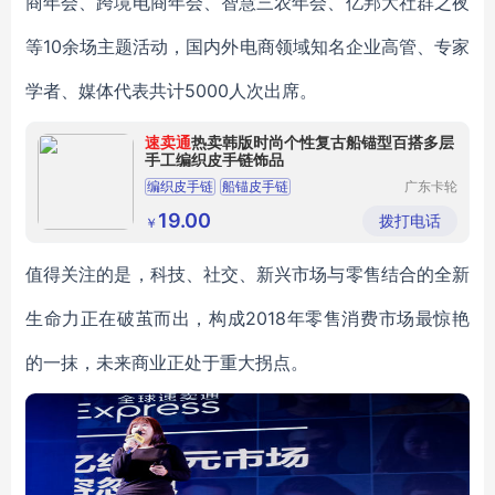
商年会、跨境电商年会、智慧三农年会、亿邦大社群之夜
等10余场主题活动，国内外电商领域知名企业高管、专家
学者、媒体代表共计5000人次出席。
速卖通
热卖韩版时尚个性复古船锚型百搭多层
手工编织皮手链饰品
编织皮手链
船锚皮手链
广东卡轮
饰品有限
公司
19.00
拨打电话
￥
值得关注的是，科技、社交、新兴市场与零售结合的全新
生命力正在破茧而出，构成2018年零售消费市场最惊艳
的一抹，未来商业正处于重大拐点。