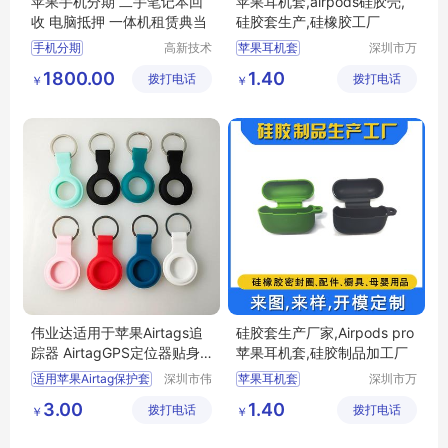
苹果手机分期 二手笔记本回
苹果耳机套,airpods硅胶壳,
收 电脑抵押 一体机租赁典当
硅胶套生产,硅橡胶工厂
手机分期
高新技术
苹果耳机套
深圳市万
产业开发
源丰科技
airpods硅胶套
1800.00
1.40
拨打电话
区良驹电
拨打电话
有限公司
￥
￥
新款硅胶套
子经营部
硅胶套生产
硅胶套开模
伟业达适用于苹果Airtags追
硅胶套生产厂家,Airpods pro
踪器 AirtagGPS定位器贴身
苹果耳机套,硅胶制品加工厂
保护套
适用苹果Airtag保护套
深圳市伟
苹果耳机套
深圳市万
业达科技
源丰科技
苹果airtags防丢器软壳
Airpodspro胶套
3.00
1.40
拨打电话
有限公司
拨打电话
有限公司
￥
￥
追踪器硅胶挂钩
硅胶套生产
适用于苹果Airtags追踪器
苹果三代耳机套