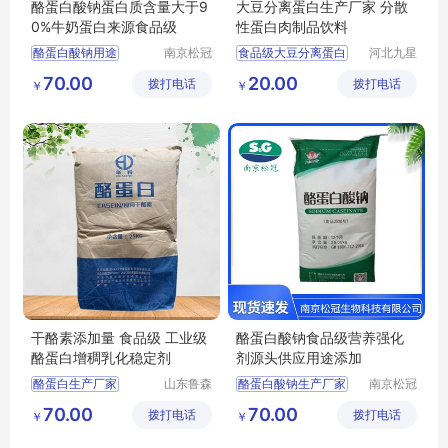
酪蛋白酸钠蛋白质含量大于9
大豆分离蛋白生产厂家 分散
0%牛奶蛋白来源食品级
性蛋白肉制品饮料
酪蛋白酸钠用途
南京松冠
食品级大豆分离蛋白
河北九星
生物科技
化工产品
酪蛋白酸钠含量
大豆分离蛋白厂家
70.00
20.00
拨打电话
有限公司
拨打电话
有限公司
￥
￥
大豆分离蛋白
干酪素添加量 食品级 工业级
酪蛋白酸钠食品级营养强化
酪蛋白增稠乳化稳定剂
剂源头供应用途添加
酪蛋白生产厂家
山东鲁森
酪蛋白酸钠生产厂家
南京松冠
生物科技
生物科技
酪蛋白用途
酪蛋白酸钠用途
70.00
70.00
拨打电话
有限公司
拨打电话
有限公司
￥
￥
食品级酪蛋白厂家
酪蛋白酸钠价格