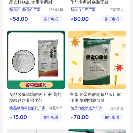
品饮料糕点 食用增稠剂
化剂增稠剂 袋装现货
酪蛋白
酪蛋白厂家
郑州裕和
酪蛋白生产厂家
江苏维之
食品添加
润生物科
食品级酪蛋白
干酪素
食品级酪蛋白
58.00
80.00
拨打电话
剂有限公
拨打电话
技有限公
￥
￥
干酪素生产厂家
司
司
食品级葡萄糖酸钙 厂家 葡萄
鲁森 酪蛋白酸钠食品级厂家
糖酸钙营养强化剂
作用 增稠剂添加量
食品级葡萄糖酸钙厂家
河北利华
酪蛋白酸钠生产厂家
山东鲁森
生物科技
生物科技
葡萄糖酸钙营养强化剂
酪蛋白酸钠用途
15.00
78.00
拨打电话
有限公司
拨打电话
有限公司
￥
￥
葡萄糖酸钙价格
酪蛋白酸钠厂家
葡萄糖酸钙厂家
葡萄糖酸钙生产厂家