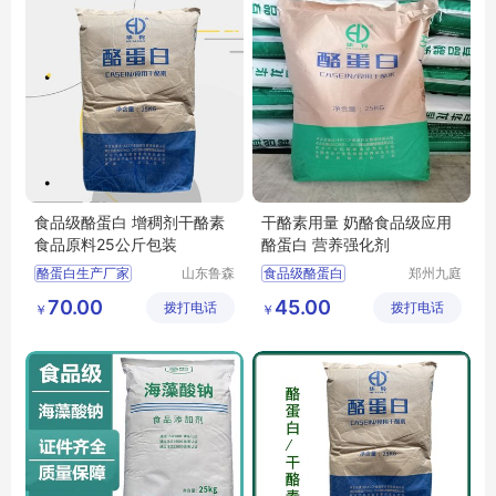
食品级酪蛋白 增稠剂干酪素
干酪素用量 奶酪食品级应用
食品原料25公斤包装
酪蛋白 营养强化剂
酪蛋白生产厂家
山东鲁森
食品级酪蛋白
郑州九庭
生物科技
化工产品
酪蛋白用途
增稠剂酪蛋白
70.00
45.00
拨打电话
有限公司
拨打电话
有限公司
￥
￥
酪蛋白含量
酪蛋白厂家
干酪素
干酪素食品级