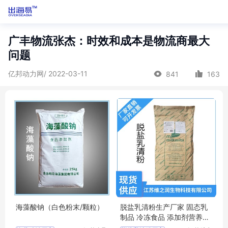
广丰物流张杰：时效和成本是物流商最大
问题
亿邦动力网/ 2022-03-11
841
163
海藻酸钠（白色粉末/颗粒）
脱盐乳清粉生产厂家 固态乳
制品 冷冻食品 添加剂营养强
化剂