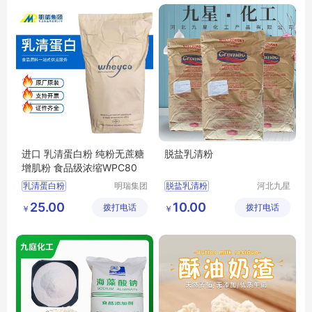
进口 乳清蛋白粉 纯粉无蔗糖
脱盐乳清粉
增肌粉 食品级浓缩WPC80
乳清蛋白粉
明瑞集团
脱盐乳清粉
河北九星
（河南）
化工产品
浓缩蛋白粉
脱盐乳清粉厂家
25.00
10.00
拨打电话
有限公司
拨打电话
有限公司
￥
￥
纯粉无蔗糖增肌粉
脱盐乳清粉食品级
WPC80
脱盐乳清粉添加剂
脱盐乳清粉批发零售