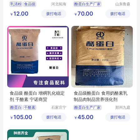
乳清粉
食品级
河北拓海
酪蛋白生产厂家
山东鲁森
生物科技
生物科技
乳清粉价格
酪蛋白用途
12.00
70.00
拨打电话
有限公司
拨打电话
有限公司
￥
￥
乳清粉用途
酪蛋白含量
乳清粉报价
食品级 酪蛋白 增稠乳化稳定
食品级酪蛋白 食用奶酪素乳
剂 干酪素 宁诺商贸
制品肉制品营养强化剂
酪蛋白
干酪素
石家庄宁
酪蛋白生产厂家
郑州九庭
诺商贸有
化工产品
酪蛋白价格
食品级酪蛋白
105.00
45.00
拨打电话
限公司
拨打电话
有限公司
￥
￥
干酪素生产厂家
酪蛋白价格
酪蛋白厂家华龙