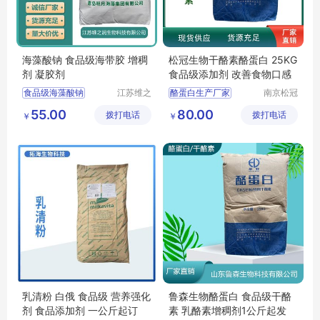
海藻酸钠 食品级海带胶 增稠
松冠生物干酪素酪蛋白 25KG
剂 凝胶剂
食品级添加剂 改善食物口感
食品级海藻酸钠
江苏维之
酪蛋白生产厂家
南京松冠
润生物科
生物科技
海藻酸钠生产厂家
酪蛋白添加量
55.00
80.00
拨打电话
技有限公
拨打电话
有限公司
￥
￥
海藻酸钠厂家
酪蛋白厂家价格
司
海藻酸钠价格
乳清粉 白俄 食品级 营养强化
鲁森生物酪蛋白 食品级干酪
剂 食品添加剂 一公斤起订
素 乳酪素增稠剂1公斤起发