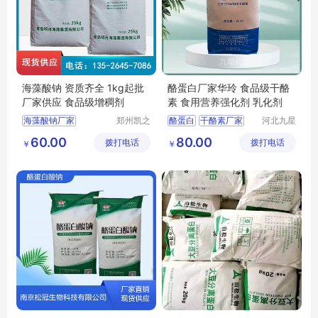
海藻酸钠 资质齐全 1kg起批
酪蛋白厂家华玲 食品级干酪
厂家供应 食品级增稠剂
素 食用营养强化剂 乳化剂
海藻酸钠厂家
郑州凯之
酪蛋白
干酪素厂家
河北九星
裕食品添
化工产品
海藻酸钠用途
食品级酪蛋白
60.00
80.00
拨打电话
加剂有限
拨打电话
有限公司
￥
￥
海藻酸钠价格
公司