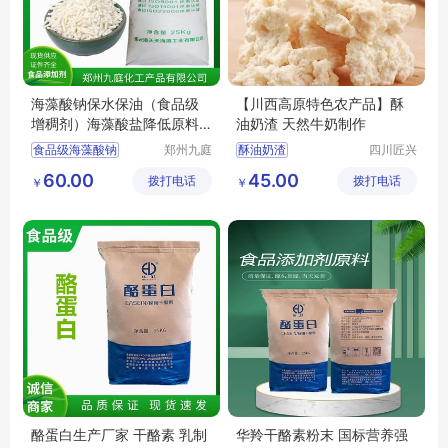
海藻酸钠保水保油（食品级
【川西高原特色农产品】酥
增稠剂）海藻酸盐降低原料
油奶渣 天然牛奶制作
肉用量
食品级海藻酸钠
郑州九庭
酥油奶渣
四川匠兴
化工产品
礼农业发
海藻酸钠厂家
60.00
45.00
拨打电话
有限公司
拨打电话
展有限公
￥
￥
海藻酸钠食用增稠剂
司
酪蛋白生产厂家 干酪素 乳制
华羚干酪素粉末 国标营养强