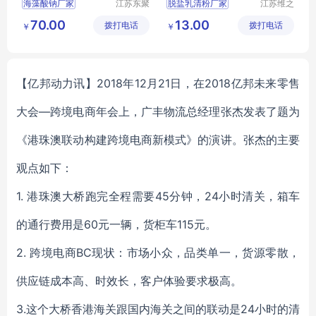
海藻酸钠厂家
江苏东聚
脱盐乳清粉厂家
江苏维之
生物科技
润生物科
海藻酸钠生产厂家
脱盐乳清粉食品级
70.00
13.00
拨打电话
有限公司
拨打电话
技有限公
￥
￥
海藻酸钠用途
脱盐乳清粉营养强化剂
司
【亿邦动力讯】2018年12月21日，在2018亿邦未来零售
大会—跨境电商年会上，广丰物流总经理张杰发表了题为
《港珠澳联动构建跨境电商新模式》的演讲。张杰的主要
观点如下：
1. 港珠澳大桥跑完全程需要45分钟，24小时清关，箱车
的通行费用是60元一辆，货柜车115元。
2. 跨境电商BC现状：市场小众，品类单一，货源零散，
供应链成本高、时效长，客户体验要求极高。
3.这个大桥香港海关跟国内海关之间的联动是24小时的清