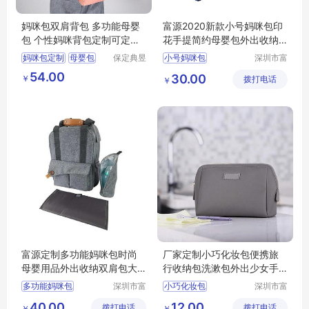
妈咪包双肩背包 多功能母婴
富源2020新款小号妈咪包印
包 个性妈咪背包定制可定制l
花手提简约母婴包外出收纳
ogo
包
妈咪包定制
母婴包
保定典昱
小号妈咪包
深圳市富
箱包制造
源手袋有
妈咪背包
54.00
30.00
￥
有限公司
拨打电话
限公司
￥
妈咪包多功能
妈咪包定做厂家
富源定制多功能妈咪包时尚
厂家定制小巧化妆包便携旅
母婴用品外出收纳双肩包大
行收纳包洗漱包外出少女手
容量带尿片垫
拿包
多功能妈咪包
深圳市富
小巧化妆包
深圳市富
源手袋有
源手袋有
40.00
12.00
拨打电话
限公司
拨打电话
限公司
￥
￥