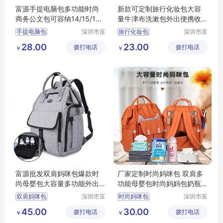
富源手提电脑包多功能时尚
新款可定制旅行化妆包大容
商务公文包可容纳14/15/16
量牛津布洗漱包外出便携收
英寸笔记本
纳包
手提电脑包
深圳市富
旅行化妆包
深圳市富
源手袋有
源手袋有
28.00
23.00
拨打电话
限公司
拨打电话
限公司
￥
￥
富源批发双肩妈咪包爆款时
厂家定制时尚妈咪包 双肩多
尚母婴包大容量多功能外出
功能母婴包时尚妈妈包奶瓶
牛津布防水妈咪包
包尿布背包 来图设计卡通风
双肩妈咪包
深圳市富
时尚妈咪包
深圳市富
格
源手袋有
源手袋有
45.00
30.00
拨打电话
限公司
拨打电话
限公司
￥
￥