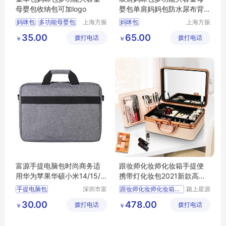
母婴包收纳包可加logo
婴包单肩妈妈包防水尿布背
包
妈咪包
多功能母婴包
上海方振
妈咪包
上海方振
箱包制品
箱包制品
童车包
35.00
65.00
拨打电话
有限公司
拨打电话
有限公司
￥
￥
富源手提电脑包时尚商务适
跟妆师化妆师化妆箱手提便
用华为苹果华硕小米14/15/1
携带灯化妆包2021新款高级
6/17英寸工厂定制
感化妆盒
手提电脑包
深圳市富
跟妆师化妆师化妆箱手提便
颍上星源
源手袋有
科技发展
30.00
478.00
拨打电话
限公司
拨打电话
有限公司
￥
￥