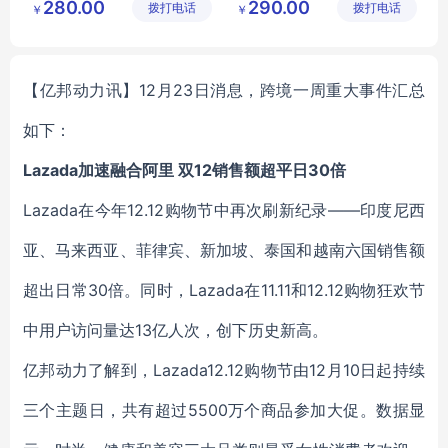
280.00
290.00
拨打电话
公司
拨打电话
链有限公
￥
￥
MY
TSYD
T
32
司
【亿邦动力讯】12月23日消息，跨境一周重大事件汇总
如下：
Lazada加速融合阿里 双12销售额超平日30倍
Lazada在今年12.12购物节中再次刷新纪录——印度尼西
亚、马来西亚、菲律宾、新加坡、泰国和越南六国销售额
超出日常30倍。同时，Lazada在11.11和12.12购物狂欢节
中用户访问量达13亿人次，创下历史新高。
亿邦动力了解到，Lazada12.12购物节由12月10日起持续
三个主题日，共有超过5500万个商品参加大促。数据显