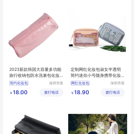
2023新款韩国大容量多功能
定制网红化妆包淑女半透明
旅行收纳包防水洗漱包化妆
简约迷你小号随身携带化妆
包
包韩版洗漱包收纳包
简约化妆包
深圳市富
网红化妆包
深圳市富
源手袋有
源手袋有
18.00
18.90
拨打电话
限公司
拨打电话
限公司
￥
￥