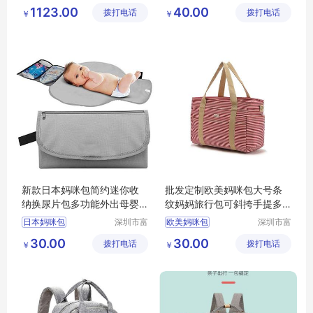
电子商务
源手袋有
1123.00
40.00
拨打电话
有限公司
拨打电话
限公司
￥
￥
新款日本妈咪包简约迷你收
批发定制欧美妈咪包大号条
纳换尿片包多功能外出母婴
纹妈妈旅行包可斜挎手提多
收纳包手拿包
功能母婴用品收纳包
日本妈咪包
深圳市富
欧美妈咪包
深圳市富
源手袋有
源手袋有
30.00
30.00
拨打电话
限公司
拨打电话
限公司
￥
￥