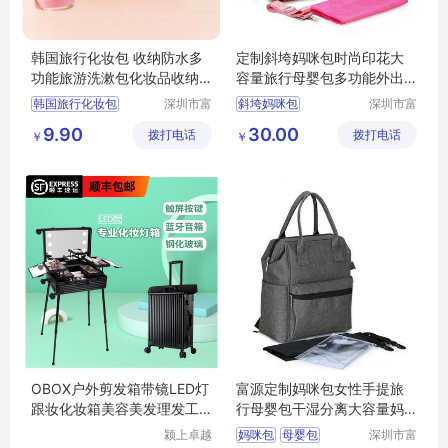
韩国旅行化妆包 收纳防水多
定制斜垮妈咪包时尚印花大
功能旅游洗漱包化妆品收纳
容量旅行母婴包多功能外出
包
方便携带收纳妈妈包
韩国旅行化妆包
深圳市富
斜垮妈咪包
深圳市富
源手袋有
源手袋有
9.90
30.00
拨打电话
限公司
拨打电话
限公司
￥
￥
OBOX户外剪发箱带镜LED灯
富源定制妈咪包女性手提旅
跟妆化妆箱美容美发理发工
行母婴包干湿分离大容量妈
具箱
咪袋
颍上卓越
妈咪包
母婴包
深圳市富