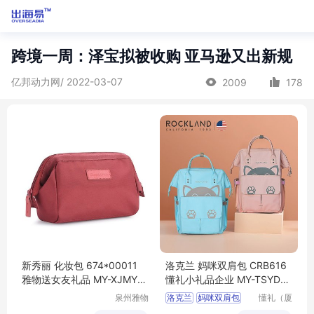
跨境一周：泽宝拟被收购 亚马逊又出新规
亿邦动力网/ 2022-03-07
2009
178
新秀丽 化妆包 674*00011
洛克兰 妈咪双肩包 CRB616
雅物送女友礼品 MY-XJMY-
懂礼小礼品企业 MY-TSYD-
（T）-83
(T)-32
泉州雅物
洛克兰
妈咪双肩包
懂礼（厦
贸易有限
门）供应
CRB616
小礼品企业