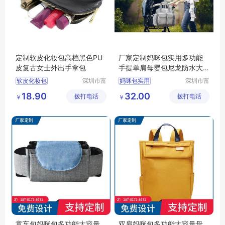
定制软皮化妆包高档黑色PU
厂家定制妈咪包实用多功能
皮复古女士外出手拿包
手提单肩母婴包尼龙防水大
容量外出妈妈包
软皮化妆包
深圳市富
妈咪包实用
深圳市富
源手袋有
源手袋有
18.90
32.00
拨打电话
限公司
拨打电话
限公司
￥
￥
童车包妈咪包多功能大容量
双肩妈咪包多功能大容量母