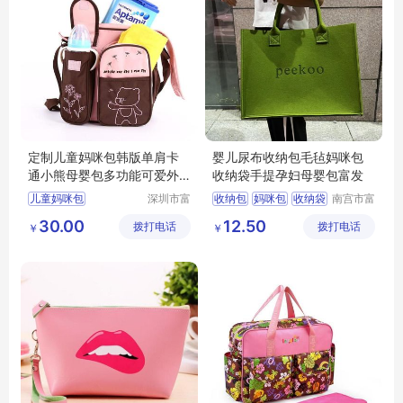
定制儿童妈咪包韩版单肩卡
婴儿尿布收纳包毛毡妈咪包
通小熊母婴包多功能可爱外
收纳袋手提孕妇母婴包富发
出妈妈收纳尿片包
儿童妈咪包
深圳市富
收纳包
妈咪包
收纳袋
南宫市富
源手袋有
发毛毡有
母婴包
30.00
12.50
拨打电话
限公司
拨打电话
限公司
￥
￥