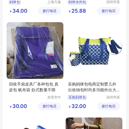
咪包-防水斜挎待产包
妈咪包
上海方振
妈咪休闲包
深圳市富
箱包制品
源手袋有
34.00
25.88
拨打电话
有限公司
拨打电话
限公司
￥
￥
回收手袋皮具厂各种包包 真
采购妈咪包电商定制婴儿外
皮包 帆布袋 款式数量不限
出收纳包时尚多功能外出大
容量母婴包
东莞市中
采购妈咪包
深圳市富
堂联盈再
源手袋有
30.00
32.00
拨打电话
生资源回
拨打电话
限公司
￥
￥
收经营部