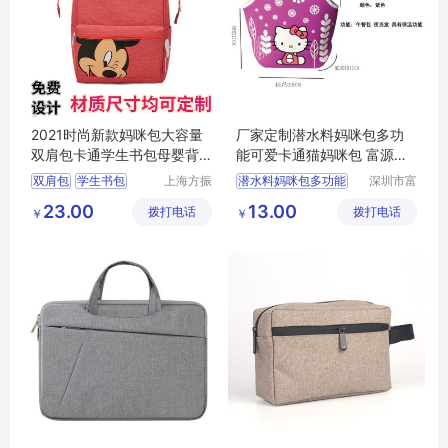
2021时尚新款妈咪包大容量
厂家定制潜水料妈咪包多功
双肩包卡通学生书包母婴背
能可爱卡通猫妈咪包 富源跨
包
境来图定制
双肩包
学生书包
上海方振
潜水料妈咪包多功能
深圳市富
箱包制品
源手袋有
母婴背包
妈咪包
23.00
13.00
拨打电话
有限公司
拨打电话
限公司
￥
￥
休闲背包