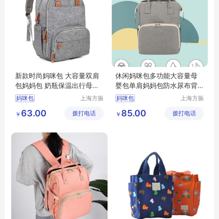
新款时尚妈咪包 大容量双肩
休闲妈咪包多功能大容量母
包妈妈包 奶瓶保温出行母婴
婴包单肩妈妈包防水尿布背
包
包
妈咪包
上海方振
妈咪包
上海方振
箱包制品
箱包制品
63.00
85.00
拨打电话
有限公司
拨打电话
有限公司
￥
￥