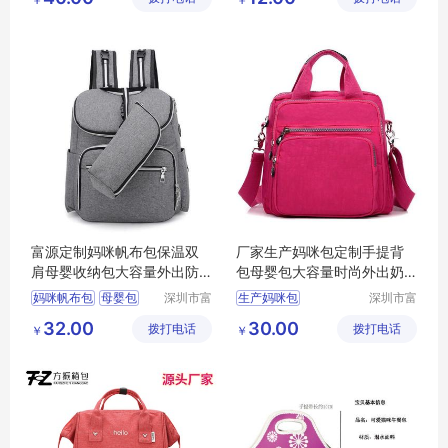
富源定制妈咪帆布包保温双
厂家生产妈咪包定制手提背
肩母婴收纳包大容量外出防
包母婴包大容量时尚外出奶
水婴儿包
瓶收纳包
妈咪帆布包
母婴包
深圳市富
生产妈咪包
深圳市富
源手袋有
源手袋有
双肩包
32.00
30.00
拨打电话
限公司
拨打电话
限公司
￥
￥