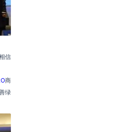
相信
2O
商
善绿