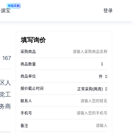
智能采购
登录
寻源宝
填写询价
167
区人
党工
务商