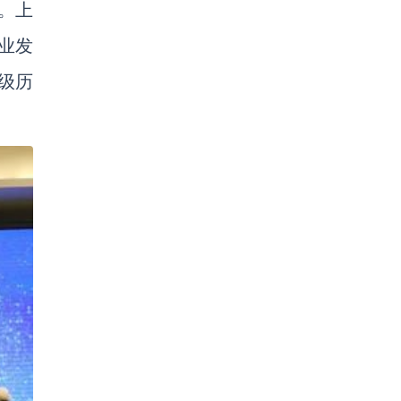
。上
业发
级历