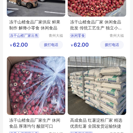
冻干山楂食品厂家供应 鲜果
冻干山楂食品厂家 休闲食品
制作 解馋小零食 休闲食品
批发 传统工艺生产 独立小包
装
冻干山楂厂家出售
青州大福
休闲零食
青州大福
门农业发
门农业发
冻干山楂食品出售
休闲食品批发
62.00
62.00
拨打电话
展有限公
拨打电话
展有限公
￥
￥
冻干山楂生产
冻干山楂制品加工
司
司
冻干山楂食品厂家生产
冻干山楂制品厂家
冻干山楂食品加工
休闲食品
冻干山楂食品厂家生产 休闲
高成食品 红薯淀粉厂家 精选
食品 厚薄均匀 酸甜可口
优质红薯 全国发货运输快捷