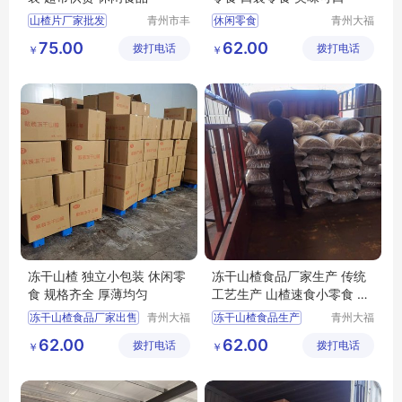
山楂片厂家批发
青州市丰
休闲零食
青州大福
源食品厂
门农业发
丰源出售山楂片
隆清良品山楂制品批发
75.00
62.00
拨打电话
拨打电话
展有限公
￥
￥
山楂片批发
山楂片
隆清良品山楂食品批发
司
冻干山楂食品厂家生产
冻干山楂食品厂家供应
冻干山楂 独立小包装 休闲零
冻干山楂食品厂家生产 传统
食 规格齐全 厚薄均匀
工艺生产 山楂速食小零食 休
闲食品批发
冻干山楂食品厂家出售
青州大福
冻干山楂食品生产
青州大福
门农业发
门农业发
冻干山楂食品厂家
冻干山楂食品
62.00
62.00
拨打电话
展有限公
拨打电话
展有限公
￥
￥
冻干山楂食品出售
冻干山楂制品生产厂家
司
司
冻干山楂厂家生产
冻干山楂制品出售
冻干山楂食品供应
冻干山楂食品厂家供应