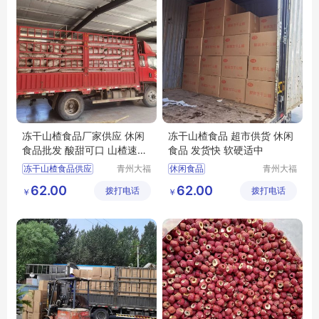
冻干山楂食品厂家供应 休闲
冻干山楂食品 超市供货 休闲
食品批发 酸甜可口 山楂速食
食品 发货快 软硬适中
小零食
冻干山楂食品供应
青州大福
休闲食品
青州大福
门农业发
门农业发
隆清良品山楂食品批发
隆清良品山楂制品批发
62.00
62.00
拨打电话
展有限公
拨打电话
展有限公
￥
￥
休闲食品批发
冻干山楂制品出售
司
司
休闲食品
隆清良品山楂食品批发
冻干山楂食品生产
冻干山楂厂家