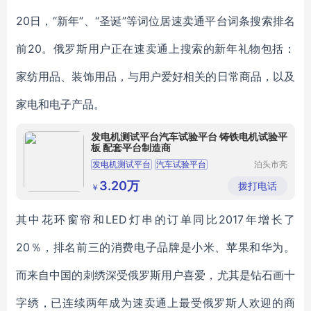
20日，“新年”、“圣诞”等词位居速卖通平台词条搜索排名
前20。俄罗斯用户正在速卖通上搜索的新年礼物包括：
家纺用品、装饰用品，与用户爱好相关的日常商品，以及
家电和电子产品。
发电机测试平台汽车试验平台 铸铁电机试验平
板 配套平台制造商
发电机测试平台
汽车试验平台
泊头市亮
健机械设
电机试验平台
铸铁试验平台
备制造有
3.20万
拨打电话
￥
限公司
其中花环窗帘和LED灯串的订单同比2017年增长了
20％，排名前三的消费电子品牌是小米、苹果和华为。
而来自中国的刺绣深受俄罗斯用户喜爱，尤其是钻石画十
字绣，已连续两年成为速卖通上最受俄罗斯人欢迎的商