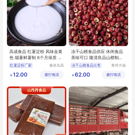
高成食品 红薯淀粉 风味金黄
冻干山楂食品供应 休闲食品
色 烟薯鲜薯制 6个月保质 支
美味可口 隆清良品山楂制品
持代加工
批发
红薯淀粉厂家
秦皇岛高
冻干山楂食品出售
青州大福
成食品产
门农业发
冻干山楂加工
12.00
62.00
拨打电话
业股份有
拨打电话
展有限公
￥
￥
冻干山楂制品厂家出售
限公司
司
冻干山楂厂家生产
冻干山楂食品