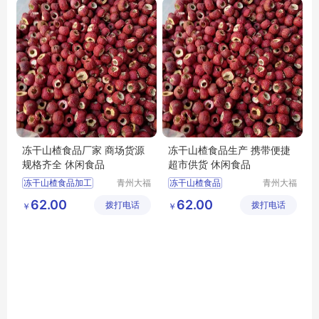
冻干山楂食品厂家 商场货源
冻干山楂食品生产 携带便捷
规格齐全 休闲食品
超市供货 休闲食品
冻干山楂食品加工
青州大福
冻干山楂食品
青州大福
门农业发
门农业发
冻干山楂制品生产
冻干山楂厂家供应
62.00
62.00
拨打电话
展有限公
拨打电话
展有限公
￥
￥
冻干山楂食品厂家
冻干山楂制品加工
司
司
冻干山楂食品出售
冻干山楂制品生产厂家
冻干山楂加工
冻干山楂食品厂家生产