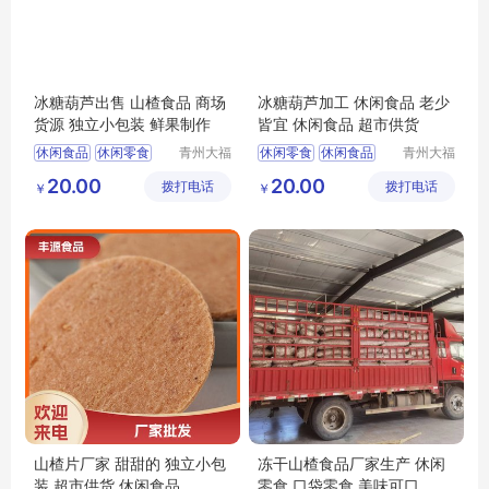
冰糖葫芦出售 山楂食品 商场
冰糖葫芦加工 休闲食品 老少
货源 独立小包装 鲜果制作
皆宜 休闲食品 超市供货
休闲食品
休闲零食
青州大福
休闲零食
休闲食品
青州大福
门农业发
门农业发
冻干山楂制品供应
山楂食品
20.00
20.00
拨打电话
展有限公
拨打电话
展有限公
￥
￥
山楂食品
山楂制品
冻干冰糖葫芦供应
司
司
隆清良品
山楂片厂家 甜甜的 独立小包
冻干山楂食品厂家生产 休闲
装 超市供货 休闲食品
零食 口袋零食 美味可口