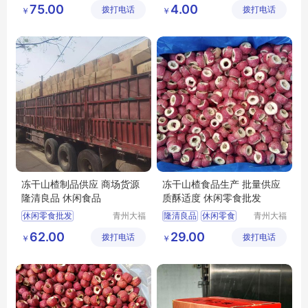
山楂片出售
山楂果丹皮厂家
75.00
4.00
拨打电话
拨打电话
限公司
￥
￥
丰源出售山楂片
山楂果丹皮
原味山楂片厂家原味山楂片
散装果丹皮
批发山楂片
果丹皮厂家
冻干山楂制品供应 商场货源
冻干山楂食品生产 批量供应
隆清良品 休闲食品
质酥适度 休闲零食批发
休闲零食批发
青州大福
隆清良品
休闲零食
青州大福
门农业发
门农业发
冻干山楂厂家生产
冻干山楂制品出售
62.00
29.00
拨打电话
展有限公
拨打电话
展有限公
￥
￥
隆清良品山楂食品批发
休闲食品批发
司
司
隆清良品
休闲食品
冻干山楂食品厂家供应