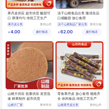
果丹皮供应 超市供货 酸甜可
冻干山楂食品出售 隆清良品
口 厚薄均匀 传统工艺生产
口感酸甜 放心食用
果丹皮出售
青州山丹
冻干山楂制品厂家出售
青州大福
丹食品有
门农业发
零食果丹皮
休闲食品
4.00
62.00
拨打电话
限公司
拨打电话
展有限公
￥
￥
果丹皮供应
隆清良品山楂制品批发
司
山楂果丹皮
隆清良品山楂食品批发
山楂果丹皮厂家
冻干山楂食品生产
山楂片供应 批量供应 发货迅
零食果丹皮 放心食用 规格齐
速 鲜果制作 超市供货
全 休闲食品 传统工艺生产
山楂片厂家
青州市丰
山楂果丹皮出售
青州山丹
源食品厂
丹食品有