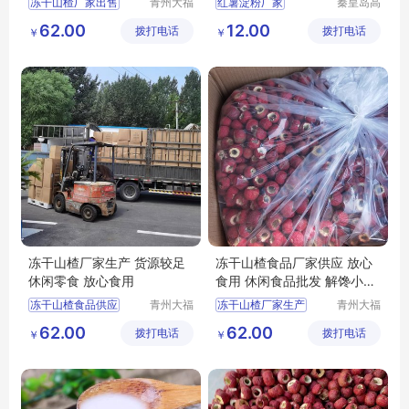
冻干山楂厂家出售
青州大福
红薯淀粉厂家
秦皇岛高
门农业发
成食品产
冻干山楂食品
62.00
12.00
拨打电话
展有限公
拨打电话
业股份有
￥
￥
冻干山楂食品生产厂家
司
限公司
冻干山楂制品供应
冻干山楂食品厂家
冻干山楂厂家生产 货源较足
冻干山楂食品厂家供应 放心
休闲零食 放心食用
食用 休闲食品批发 解馋小零
食
冻干山楂食品供应
青州大福
冻干山楂厂家生产
青州大福
门农业发
门农业发
冻干山楂食品厂家出售
冻干山楂食品厂家
62.00
62.00
拨打电话
展有限公
拨打电话
展有限公
￥
￥
冻干山楂
冻干山楂制品厂家出售
司
司
冻干山楂食品厂家供应
冻干山楂
冻干山楂食品
冻干山楂食品供应