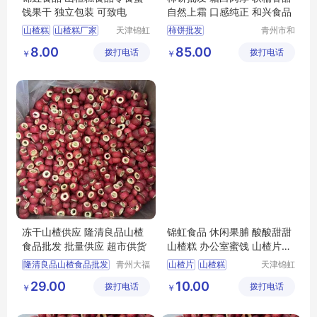
饯果干 独立包装 可致电
自然上霜 口感纯正 和兴食品
山楂糕
山楂糕厂家
天津锦虹
柿饼批发
青州市和
食品有限
兴食品有
山楂糕定制
8.00
85.00
拨打电话
公司
拨打电话
限公司
￥
￥
山楂糕批发
天津山楂糕
冻干山楂供应 隆清良品山楂
锦虹食品 休闲果脯 酸酸甜甜
食品批发 批量供应 超市供货
山楂糕 办公室蜜饯 山楂片零
食
隆清良品山楂食品批发
青州大福
山楂片
山楂糕
天津锦虹
门农业发
食品有限
冻干山楂制品出售
山楂糕批发
29.00
10.00
拨打电话
展有限公
拨打电话
公司
￥
￥
休闲零食批发
山楂糕厂家
司
冻干山楂食品厂家供应
天津山楂糕
休闲食品批发