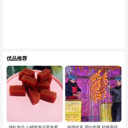
优品推荐
锦虹食品 山楂糕食品零食蜜
柿饼批发 霜白肉厚 软糯香甜