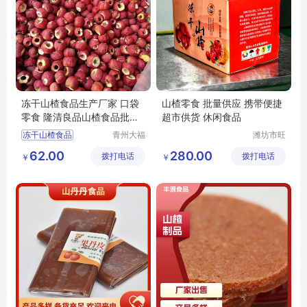
冻干山楂食品生产厂家 口袋
山楂零食 批量供应 携带便捷
零食 隆清良品山楂食品批发
超市供货 休闲食品
酸甜可口
冻干山楂食品
青州大福
潍坊市旺
门农业发
民果蔬有
冻干山楂食品厂家
62.00
280.00
拨打电话
展有限公
拨打电话
限公司
￥
￥
冻干山楂食品生产厂家
司
冻干山楂厂家
冻干山楂制品厂家出售