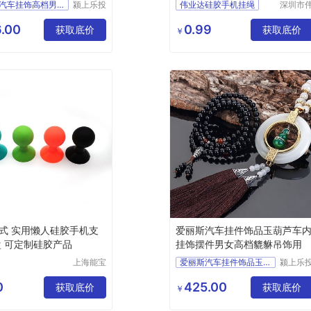
绳
铜葫芦汽车挂饰高档男士车
颍上乐投
伟业达硅胶手机挂绳
深圳市
科技发展
业达科
U盘环保硅胶弹力绳定制加工厂家
有限公司
有限公
.00
0.99
获取底价
获取底价
伟业达模具定制液态硅胶挂绳
￥
长款挂脖硅胶绳
相机创意弹力挂绳
式 实用懒人硅胶手机支
爱丽斯汽车挂件饰品玉葫芦车
盘 可定制硅胶产品
挂饰摆件男女高档貔貅吊饰用
上海能宝
爱丽斯汽车挂件饰品玉葫芦
颍上乐
模具有限
科技发
公司
有限公
0
425.00
获取底价
获取底价
￥