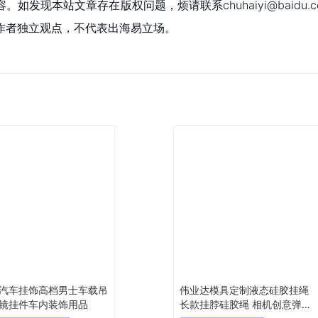
现本站文章存在版权问题，烦请联系chuhaiyi@baidu.c
作者独立观点，不代表出海易立场。
汽车挂饰高档男士车载吊
伟业达模具定制液态硅胶挂绳
镜挂件车内装饰用品
长款挂脖硅胶绳 相机创意弹力