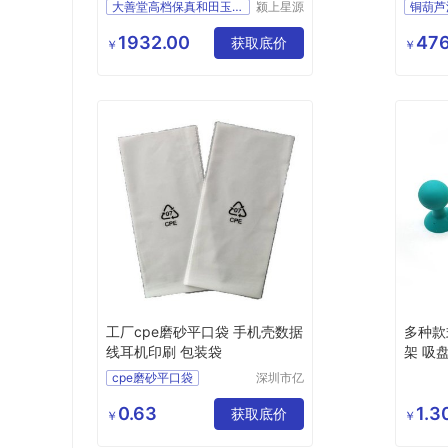
礼物
大善堂高档保真和田玉平安
颍上星源
科技发展
有限公司
1932.00
476
获取底价
￥
￥
工厂cpe磨砂平口袋 手机壳数据
多种款
线耳机印刷 包装袋
架 吸
cpe磨砂平口袋
深圳市亿
宏盛包装
手机壳包装袋
制品有限
0.63
1.3
数据线包装袋
获取底价
￥
￥
公司
耳机包装袋