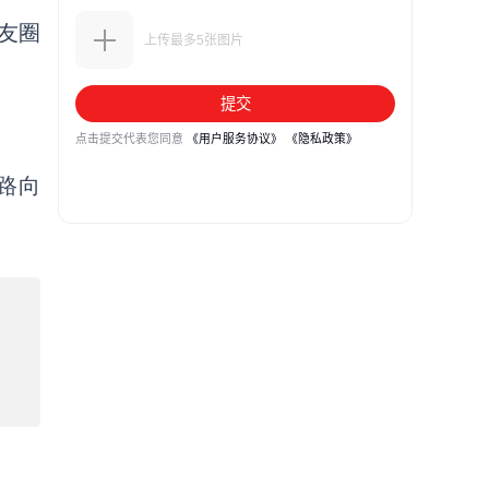
友圈
国路向