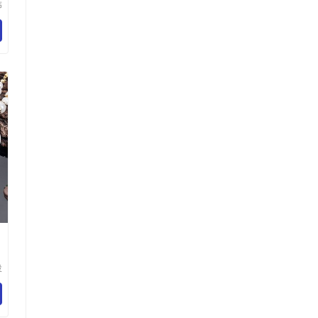
伟
技
司
内
投
展
司