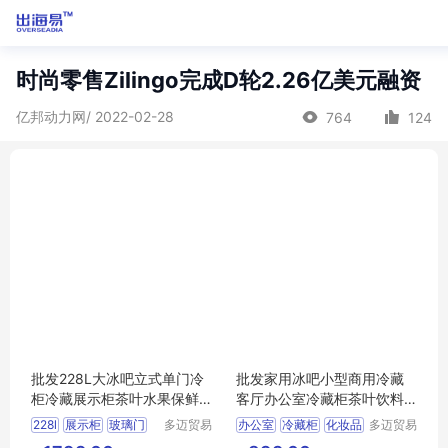
时尚零售Zilingo完成D轮2.26亿美元融资
亿邦动力网/ 2022-02-28
764
124
批发228L大冰吧立式单门冷
批发家用冰吧小型商用冷藏
柜冷藏展示柜茶叶水果保鲜
客厅办公室冷藏柜茶叶饮料
玻璃门陈列柜
水果化妆品柜
228l
展示柜
玻璃门
多迈贸易
办公室
冷藏柜
化妆品
多迈贸易
（苏州）
（苏州）
陈列柜