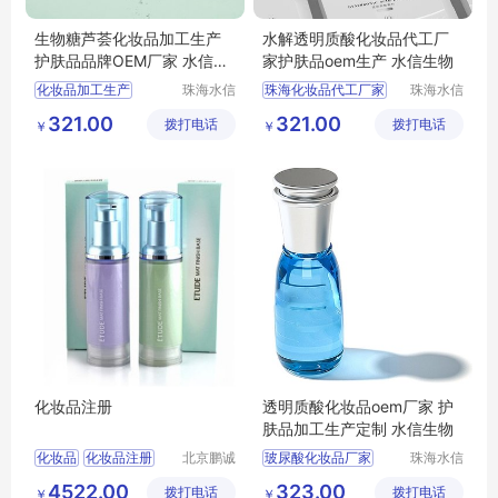
生物糖芦荟化妆品加工生产
水解透明质酸化妆品代工厂
护肤品品牌OEM厂家 水信生
家护肤品oem生产 水信生物
物
化妆品加工生产
珠海水信
珠海化妆品代工厂家
珠海水信
生物科技
生物科技
化妆品oem代加工代工
贴牌化妆品厂家
321.00
321.00
拨打电话
有限公司
拨打电话
有限公司
￥
￥
芦荟加工化妆品厂家
国产化妆品生产企业
功效化妆品厂家
化妆品oem代工企业
护肤品品牌OEM厂家
水信生物
化妆品注册
透明质酸化妆品oem厂家 护
肤品加工生产定制 水信生物
化妆品
化妆品注册
北京鹏诚
玻尿酸化妆品厂家
珠海水信
迅捷信息
生物科技
进口化妆品备案
odm化妆品厂家厂家
4522.00
323.00
拨打电话
咨询有限
拨打电话
有限公司
￥
￥
odm化妆品加工厂家