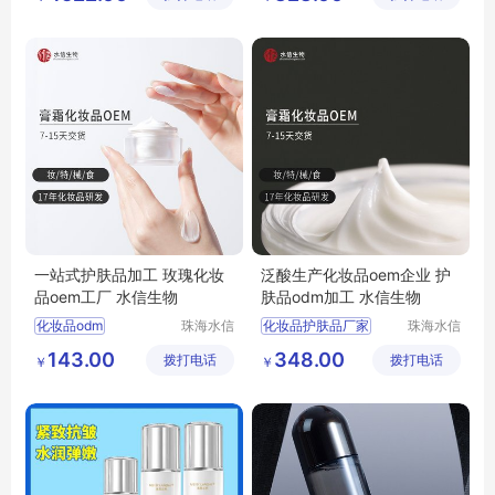
公司
化妆品出口oem工厂
水信生物
一站式护肤品加工 玫瑰化妆
泛酸生产化妆品oem企业 护
品oem工厂 水信生物
肤品odm加工 水信生物
化妆品odm
珠海水信
化妆品护肤品厂家
珠海水信
生物科技
生物科技
化妆品护肤品厂家
加工生产护肤品
143.00
348.00
拨打电话
有限公司
拨打电话
有限公司
￥
￥
化妆品研发
护肤品加工生产
加工生产护肤品
泛酸生产化妆品企业
水信生物
水信生物