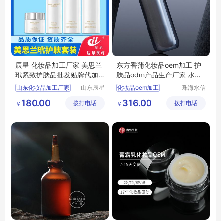
辰星 化妆品加工厂家 美思兰
东方香蒲化妆品oem加工 护
玳紧致护肤品批发贴牌代加
肤品odm产品生产厂家 水信
工
生物
山东化妆品加工厂家
山东辰星
化妆品oem加工
珠海水信
医疗科技
生物科技
代工生产化妆品
180.00
316.00
拨打电话
有限公司
拨打电话
有限公司
￥
￥
化妆品贴牌生产企业
化妆品加工生产厂
水信生物