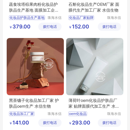
蔬食埃塔棕果肉粉化妆品护
石斛化妆品生产OEM厂家 面
肤品生产基地 面膜加工企业
膜代生产加工厂家 水信生物
水信生物
化妆品护肤品生产基地
珠海水信
化妆品厂家贴牌
珠海水信
生物科技
生物科技
广东化妆品公司厂家
化妆品生产
379.00
152.00
拨打电话
有限公司
拨打电话
有限公司
￥
￥
中国化妆品oem厂商
化妆品找厂家
广东化妆品odm厂家
化妆品代工厂商
水信生物
水信生物
黑茶镳子化妆品加工厂家 护
薄荷叶oem化妆品护肤品厂
肤品oem生产 水信生物
家 贴牌面膜代加工生产 水信
生物
化妆品加工厂家
珠海水信
oem化妆品
珠海水信
生物科技
生物科技
品牌护肤品oem工厂
珠海化妆品代加工厂
141.00
293.00
拨打电话
有限公司
拨打电话
有限公司
￥
￥
微商护肤品oem工厂
中国化妆品加工厂家
厂家加工护肤品
广东省化妆品生产