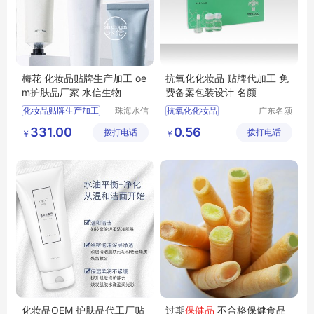
梅花 化妆品贴牌生产加工 oe
抗氧化化妆品 贴牌代加工 免
m护肤品厂家 水信生物
费备案包装设计 名颜
化妆品贴牌生产加工
珠海水信
抗氧化化妆品
广东名颜
生物科技
化妆品有
品牌化妆品oem厂商
护肤品贴牌加工
331.00
0.56
拨打电话
有限公司
拨打电话
限公司
￥
￥
化妆品生产厂家代工
化妆品代加工
化妆品代工生产企业
化妆品OEM贴牌
水信生物
化妆品加工
化妆品OEM 护肤品代工厂贴
过期
保健品
不合格保健食品