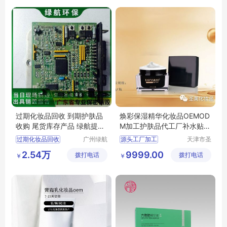
生产护肤品产地
水信生物
过期化妆品回收 到期护肤品
焕彩保湿精华化妆品OEMOD
收购 尾货库存产品 绿航提供
M加工护肤品代工厂补水贴牌
免费上门
定制
过期化妆品回收
广州绿航
源头工厂加工
天津市圣
环保科技
奥化妆品
化妆品回收
化妆品OEM代工
2.54万
9999.00
拨打电话
有限公司
拨打电话
有限公司
￥
￥
化妆品尾货回收
化妆品ODM生产
护肤品尾货回收
护肤品生产
库存护肤品回收
化妆品贴牌