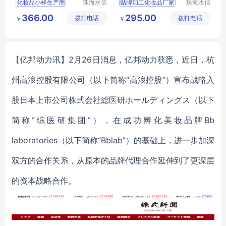
化妆品小样生产商
珠海水信
贴牌加工化妆品厂家
珠海水信
生物科技
生物科技
广东化妆品oem厂家
化妆品生产
366.00
295.00
拨打电话
有限公司
拨打电话
有限公司
￥
￥
化妆品生产厂址
odm化妆品代加工
珠海化妆品oem
正规化妆品代加工
工厂oem护肤品
oem代工护肤品
【亿邦动力讯】2月26日消息，亿邦动力获悉，近日，杭
州高浪控股有限公司（以下简称“高浪控股”）宣布战略入
股日本上市公司株式会社総医研ホールディングス（以下
简称“综医研集团”），在成功孵化美妆品牌Bb
laboratories（以下简称“Bblab”）的基础上，进一步加深
双方的合作关系，从原本的品牌代理合作延伸到了更深层
的资本战略合作。