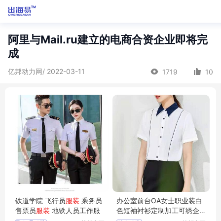
阿里与Mail.ru建立的电商合资企业即将完
成
亿邦动力网/ 2022-03-11
1719
10
铁道学院 飞行员
服装
乘务员
办公室前台OA女士职业装白
售票员
服装
地铁人员工作服
色短袖衬衫定制加工可绣企
业标志