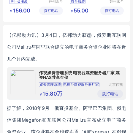
飞行员服装
苏州永至
前台服装
苏州永至
诚服饰有
诚服饰有
售票员服装
文员工作服装
156.00
55.00
拨打电话
限公司
拨打电话
限公司
￥
￥
地铁人员工作服
女士白衬衫
地铁人员工
物业前台服装
铁道学院服装
银行前台服装
【亿邦动力讯】3月4日，亿邦动力获悉，俄罗斯互联网
公司Mail.ru与阿里联合建立的电子商务合资企业即将在近
几个月内完成。
伟视媒资管理系统 电视台媒资服务器厂家 媒
资NAS共享存储
媒资管理系统
电视台媒资服务器厂家
北京伟视
科技有限
媒资NAS共享存储
公司
15.80万
拨打电话
￥
据了解，2018年9月，俄直投基金、阿里巴巴集团、俄电
信集团Megafon和互联网公司Mail.ru宣布成立电子商务
合资企业，该企业将在全球速卖通（AliExpress）在俄现