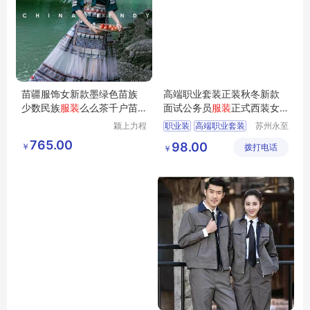
苗疆服饰女新款墨绿色苗族
高端职业套装正装秋冬新款
少数民族
服装
么么茶千户苗
面试公务员
服装
正式西装女
寨旅拍整套
工作装
颍上力程
职业装
高端职业套装
苏州永至
仪器设备
诚服饰有
面试公务员服装
765.00
98.00
￥
有限公司
拨打电话
限公司
￥
女工作装
正式西装