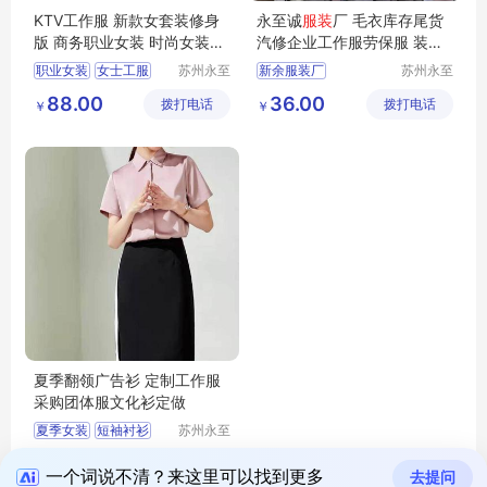
KTV工作服 新款女套装修身
永至诚
服装
厂 毛衣库存尾货
版 商务职业女装 时尚女装西
汽修企业工作服劳保服 装定
装外套
制刺绣
职业女装
女士工服
苏州永至
新余服装厂
苏州永至
诚服饰有
诚服饰有
夏季职业装
88.00
36.00
拨打电话
限公司
拨打电话
限公司
￥
￥
夏季工作服
夏季翻领广告衫 定制工作服
采购团体服文化衫定做
夏季女装
短袖衬衫
苏州永至
诚服饰有
长袖衬衫
女裙
55.00
拨打电话
限公司
￥
夏季工作服
一个词说不清？来这里可以找到更多
去提问