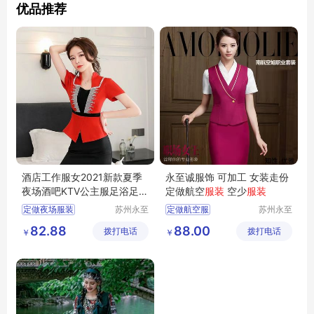
优品推荐
酒店工作服女2021新款夏季
永至诚服饰 可加工 女装走份
夜场酒吧KTV公主服足浴足疗
定做航空
服装
空少
服装
技师服套装
定做夜场服装
苏州永至
定做航空服
苏州永至
诚服饰有
诚服饰有
南昌哪有做夜场的服装
南方航空服定做
82.88
88.00
拨打电话
限公司
拨打电话
限公司
￥
￥
KTV服装
小姐服装
东方航空服定做
吉姆萨斯
西南航空服定做
定做空姐服装