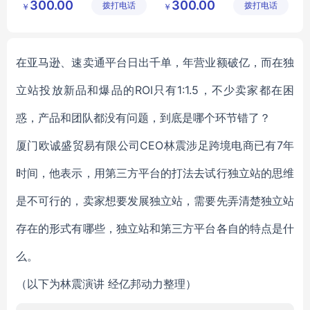
300.00
300.00
拨打电话
裕轩床垫
拨打电话
裕轩床垫
￥
￥
席梦思弹簧垫
席梦思弹簧垫
厂
厂
穗宝床垫
3D丝床垫
在亚马逊、速卖通平台日出千单，年营业额破亿，而在独
立站投放新品和爆品的ROI只有1:1.5，不少卖家都在困
惑，产品和团队都没有问题，到底是哪个环节错了？
厦门欧诚盛贸易有限公司CEO林震涉足跨境电商已有7年
时间，他表示，用第三方平台的打法去试行独立站的思维
是不可行的，卖家想要发展独立站，需要先弄清楚独立站
存在的形式有哪些，独立站和第三方平台各自的特点是什
么。
（以下为林震演讲 经亿邦动力整理）