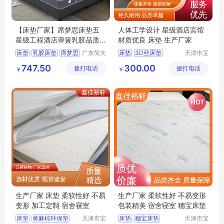
【床垫厂家】席梦思床垫五
人体工学设计 星级酒店宾馆
星级工程酒店弹簧乳胶品质
材质优良 床垫 生产厂家
好
床垫
乳胶床垫
席梦思
广东简夫
床垫
3D丝床垫
天津市宝
人家纺有
坻区鑫佳
弹簧床垫
简夫人
黄麻棕环保垫
747.50
300.00
拨打电话
限公司
拨打电话
裕轩床垫
￥
￥
天津床垫
乳胶棉床垫
厂
生产厂家 床垫 柔软性好 不易
生产厂家 柔软性好 不易变形
变形 加工定制 宿舍寝室
包装精美 宿舍寝室 穗宝床垫
床垫
黄麻棕环保垫
天津市宝
床垫
穗宝床垫
天津市宝