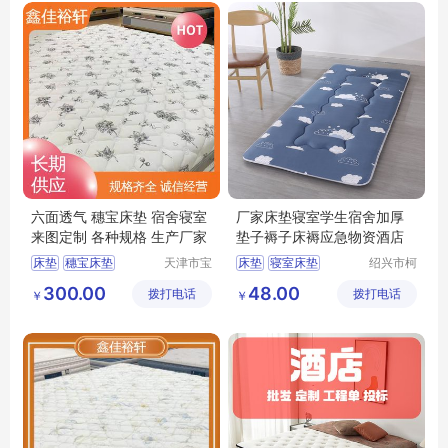
六面透气 穗宝床垫 宿舍寝室
厂家床垫寝室学生宿舍加厚
来图定制 各种规格 生产厂家
垫子褥子床褥应急物资酒店
床垫
穗宝床垫
天津市宝
床垫
寝室床垫
绍兴市柯
坻区鑫佳
桥区中国
环保3e椰棕垫
学校床垫
300.00
48.00
拨打电话
裕轩床垫
拨打电话
轻纺城黄
￥
￥
席梦思弹簧垫
厂
工兵布行
天津床垫