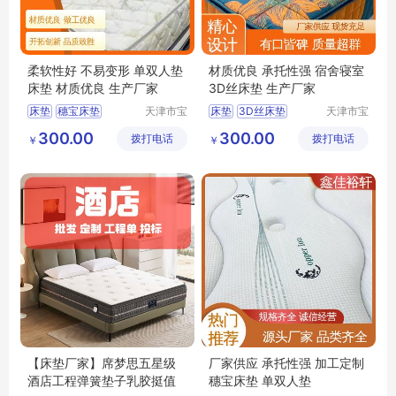
柔软性好 不易变形 单双人垫
材质优良 承托性强 宿舍寝室
床垫 材质优良 生产厂家
3D丝床垫 生产厂家
床垫
穗宝床垫
天津市宝
床垫
3D丝床垫
天津市宝
坻区鑫佳
坻区鑫佳
3D丝床垫
竹炭棕床垫
环保3e椰棕垫
300.00
300.00
拨打电话
裕轩床垫
拨打电话
裕轩床垫
￥
￥
榻榻米
穗宝床垫
榻榻米
厂
厂
【床垫厂家】席梦思五星级
厂家供应 承托性强 加工定制
酒店工程弹簧垫子乳胶挺值
穗宝床垫 单双人垫