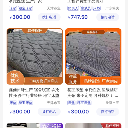
承托性强 生产厂家
工程弹簧垫子品质好
床垫
穗宝床垫
天津市宝
简夫人
席梦思
床垫
广东简夫
坻区鑫佳
人家纺有
天津床垫
榻榻米
乳胶床垫
300.00
747.50
拨打电话
裕轩床垫
拨打电话
限公司
￥
￥
床垫厂家
厂
鑫佳裕轩生产 宿舍寝室 承托
穗宝床垫 承托性强 星级酒店
性强 多年行业经验 穗宝床垫
宾馆 来图定制 各种规格 厂家
供应
床垫
穗宝床垫
天津市宝
床垫
穗宝床垫
天津市宝
坻区鑫佳
坻区鑫佳
席梦思弹簧垫
榻榻米
3D丝床垫
天津床垫
300.00
300.00
拨打电话
裕轩床垫
拨打电话
裕轩床垫
￥
￥
天津床垫
异形尺寸折叠棕垫
厂
厂