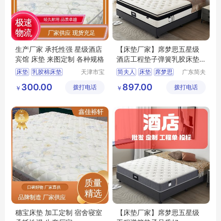
生产厂家 承托性强 星级酒店
【床垫厂家】席梦思五星级
宾馆 床垫 来图定制 各种规格
酒店工程垫子弹簧乳胶床垫
挺值
床垫
乳胶棉床垫
天津市宝
简夫人
床垫
席梦思
广东简夫
坻区鑫佳
人家纺有
穗宝床垫
竹炭棕床垫
乳胶床垫
300.00
897.00
拨打电话
裕轩床垫
拨打电话
限公司
￥
￥
床垫厂家
厂
穗宝床垫 加工定制 宿舍寝室
【床垫厂家】席梦思五星级