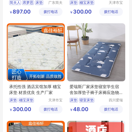
简夫人
席梦思
床垫
广东简夫
床垫
穗宝床垫
天津市宝
人家纺有
坻区鑫佳
乳胶床垫
弹簧床垫
床垫厂家
天津床垫
897.00
300.00
拨打电话
限公司
拨打电话
裕轩床垫
￥
￥
3D丝床垫
厂
承托性强 酒店宾馆加厚 穗宝
爱瑞斯厂家床垫寝室学生宿
床垫 材质优良 生产厂家
舍加厚垫子褥子床褥应急物
资酒店榻榻米
床垫
穗宝床垫
天津市宝
床垫
寝室床垫
四川爱瑞
坻区鑫佳
斯家居用
黄麻棕环保垫
学校床垫
300.00
48.00
拨打电话
裕轩床垫
拨打电话
品有限公
￥
￥
天津床垫
竹炭棕床垫
厂
司