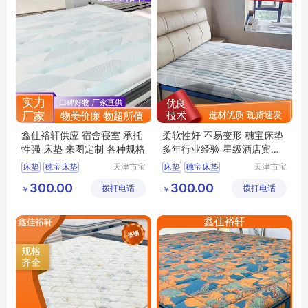
鑫佳裕轩供应 宿舍寝室 承托
柔软性好 不易变形 穗宝床垫
性强 床垫 来图定制 各种规格
多年行业经验 星级酒店宾馆
厂家供应
床垫
穗宝床垫
天津市宝
床垫
穗宝床垫
天津市宝
坻区鑫佳
坻区鑫佳
环保3e椰棕垫
3D丝床垫
天津床垫
300.00
300.00
拨打电话
裕轩床垫
拨打电话
裕轩床垫
￥
￥
竹炭棕床垫
席梦思弹簧垫
厂
厂
席梦思弹簧垫