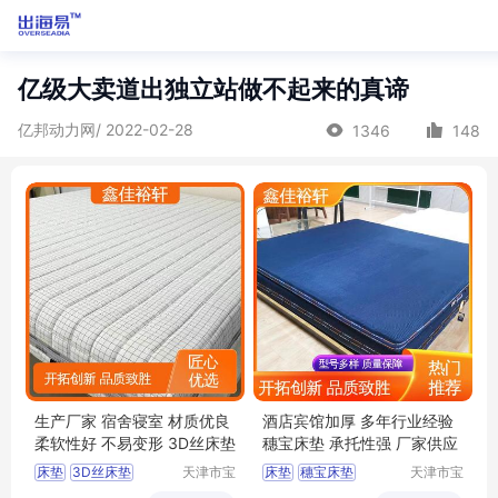
亿级大卖道出独立站做不起来的真谛
亿邦动力网/ 2022-02-28
1346
148
生产厂家 宿舍寝室 材质优良
酒店宾馆加厚 多年行业经验
柔软性好 不易变形 3D丝床垫
穗宝床垫 承托性强 厂家供应
床垫
3D丝床垫
天津市宝
床垫
穗宝床垫
天津市宝
坻区鑫佳
坻区鑫佳
环保3e椰棕垫
天津床垫