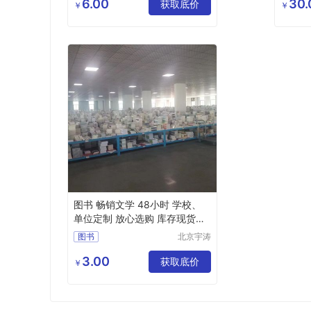
发展有限
6.00
30.
获取底价
书批发
￥
￥
公司
图书 畅销文学 48小时 学校、
单位定制 放心选购 库存现货放
心购买
图书
北京宇涛
伟业文化
传播有限
3.00
获取底价
￥
公司