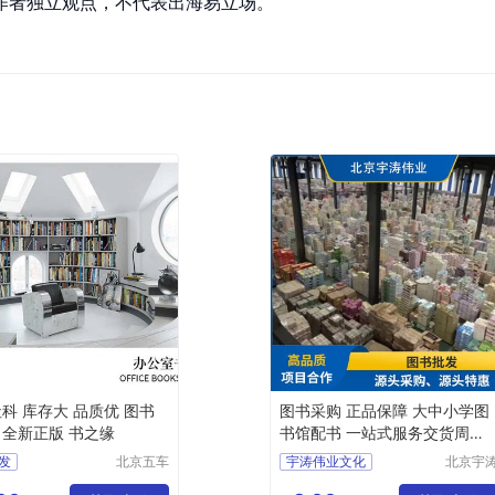
作者独立观点，不代表出海易立场。
社科 库存大 品质优 图书
图书采购 正品保障 大中小学图
 全新正版 书之缘
书馆配书 一站式服务交货周期
短
发
北京五车
宇涛伟业文化
北京宇
书源文化
伟业文
书批发
批发书
正品保障