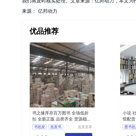
我们将及时核实处理。文章来源：亿邦动力，本文为
来源：
亿邦动力
优品推荐
书之缘库存百万图书 全场低折
小说 
扣 全新正版 品类齐全 货源稳定
馆配货
中外名著
书批发
批发书
北京五车
图书批
书源文化
图书批发
图书采购
儿童图