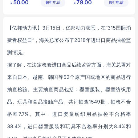
50.00
79.00
拨打电话
限公司
拨打电话
区美誉商
￥
￥
PYSH
T
04
贸有限公
司
【亿邦动力讯】3月15日，亿邦动力获悉，在“315国际消
费者权益日”，海关总署公布了2018年进出口商品抽检监
测情况。
据了解，在法定检验进口商品后续监管方面，海关总署对
来自日本、越南、韩国等52个原产国或地区的商品进行
抽查检验。主要抽查商品包括：婴童服装、婴童纺织用
品、玩具和食品接触产品。共计抽查1549批，抽检不合
格率7.7%。其中，进口婴童纺织用品抽检不合格率
38.4%，进口婴童服装和玩具不合格率分别为8.4%和