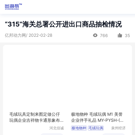
“315”海关总署公开进出口商品抽检情况
亿邦动力网/ 2022-02-28
766
35
毛绒玩具定制来图定做公仔
极地物种 毛绒玩偶 M1 美誉
玩偶企业吉祥物卡通形象布
企业伴手礼品 MY-PYSH-(T)
娃娃订制logo
-04
河北信诚
极地物种
毛绒玩偶
泉州经济
和科技有
技术开发
M1
企业伴手礼品
MY