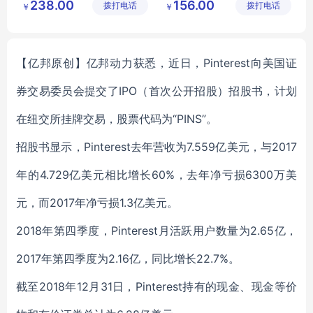
238.00
156.00
拨打电话
饰有限公
拨打电话
限公司
￥
￥
茶艺师服务员
工作服
地铁人员工作服
司
地铁人员工
铁道学院服装
【亿邦原创】亿邦动力获悉，近日，Pinterest向美国证
券交易委员会提交了IPO（首次公开招股）招股书，计划
在纽交所挂牌交易，股票代码为“PINS”。
招股书显示，Pinterest去年营收为7.559亿美元，与2017
年的4.729亿美元相比增长60%，去年净亏损6300万美
元，而2017年净亏损1.3亿美元。
2018年第四季度，Pinterest月活跃用户数量为2.65亿，
2017年第四季度为2.16亿，同比增长22.7%。
截至2018年12月31日，Pinterest持有的现金、现金等价