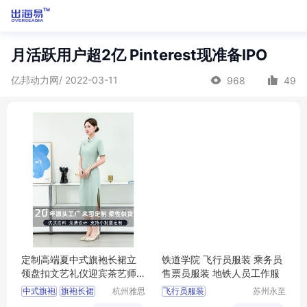
月活跃用户超2亿 Pinterest现准备IPO
亿邦动力网/ 2022-03-11
968
49
定制高端夏中式旗袍长裙立
铁道学院 飞行员服装 乘务员
领盘扣文艺礼仪迎宾茶艺师
售票员服装 地铁人员工作服
服务员工作服
中式旗袍
旗袍长裙
杭州雅思
飞行员服装
苏州永至
特纺织服
诚服饰有
立领盘扣
售票员服装