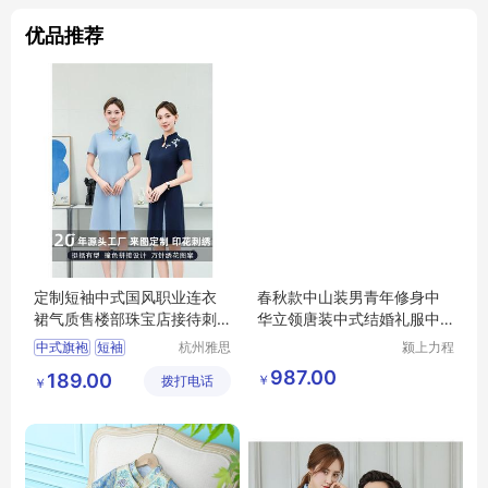
优品推荐
定制短袖中式国风职业连衣
春秋款中山装男青年修身中
裙气质售楼部珠宝店接待刺
华立领唐装中式结婚礼服中
绣旗袍工作服
国风西服套装
中式旗袍
短袖
杭州雅思
颍上力程
特纺织服
仪器设备
国风职业连衣裙
987.00
189.00
￥
拨打电话
饰有限公
有限公司
￥
楼部珠宝店
司
刺绣工作服