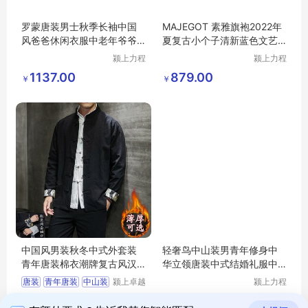
罗蒙唐装男士秋季长袖中国
MAJEGOT 素雅旗袍2022年
风爸爸休闲衣服中老年爷爷
夏复古小个子清新蓝色文艺
喜庆婚宴套装
粉色气质连衣裙
颍上力程
颍上力程
仪器设备
仪器设备
1137.00
879.00
￥
￥
有限公司
有限公司
中国风男装秋冬中式外套装
轻奢鸟中山装男青年修身中
青年唐装棉衣潮牌复古风汉
华立领唐装中式结婚礼服中
服修身中山装
国风西服套装
唐装
青年唐装
中山装
颍上卓越
颍上力程
电子商务
仪器设备
中式外套
复古风汉服
1138.00
428.00
￥
拨打电话
有限公司
有限公司
￥