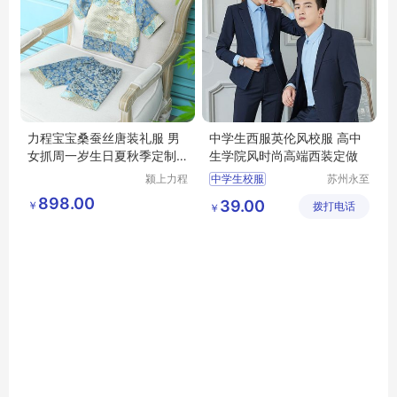
力程宝宝桑蚕丝唐装礼服 男
中学生西服英伦风校服 高中
女抓周一岁生日夏秋季定制
生学院风时尚高端西装定做
婴儿装
颍上力程
中学生校服
苏州永至
仪器设备
诚服饰有
高中生校服
898.00
39.00
￥
有限公司
拨打电话
限公司
￥
初中生校服
大学生校服
学生班服