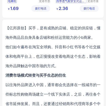
地摊鞋
龙港市墨
四季透气耐穿女式运动鞋
龙港市堇
菲电子商
伊鞋厂
舒适百搭休闲女鞋批发
1.69
2.36
拨打电话
务商行
拨打电话
￥
￥
舒适百搭休闲女鞋
女式运动鞋
女鞋
【亿邦原创】买手，是有成熟的店铺、稳定的供应链，懂
海外商品且自身具备店铺和粉丝运营能力的小b商家。
他们如今遍布在淘宝全球购、抖音和小红书等各个社交媒
体和电商平台上，也正慢慢改变着电商这个生态，影响着
海外品牌触达中国市场的方式。
消费市场模式转变与买手生态的衍生
以往海外品牌进入中国，通常都会先选择在一线城市的一
些标志性购物商场建立一个线下实体店，之后，再往各个
省市延伸发展。而且，还要通过经销商和代理商等多个中