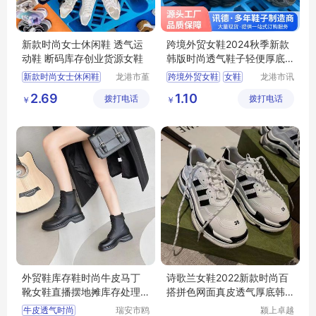
新款时尚女士休闲鞋 透气运
跨境外贸女鞋2024秋季新款
动鞋 断码库存创业货源女鞋
韩版时尚透气鞋子轻便厚底
休闲运动鞋
新款时尚女士休闲鞋
龙港市堇
跨境外贸女鞋
女鞋
龙港市讯
伊鞋厂
德鞋厂
透气运动鞋
时尚透气鞋
2.69
1.10
拨打电话
拨打电话
（个体工
￥
￥
断码库存创业货源女鞋
轻便厚底休闲运动鞋
商户）
创业货源女鞋
运动鞋
休闲运动鞋
外贸鞋库存鞋时尚牛皮马丁
诗歌兰女鞋2022新款时尚百
靴女鞋直播摆地摊库存处理
搭拼色网面真皮透气厚底韩
断码鞋
版休闲老爹鞋
牛皮透气时尚
瑞安市鸥
颍上卓越