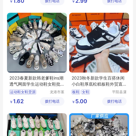
1.80
2.99
拨打电话
务商行
拨打电话
￥
￥
女鞋百搭休闲
批发库存女鞋小白鞋
小白鞋时尚百搭
外贸地摊摆摊女鞋
直播女鞋板鞋
2023春夏新款韩老爹鞋ins潮
2023秋冬新款学生百搭休闲
透气网面学生运动鞋女鞋批
小白鞋厚底松糕板鞋外贸直
发处理货源
播摆地摊女鞋
运动鞋女鞋货源
龙港市堇
板鞋
女鞋
平阳县潇
伊鞋厂
茗电子商
低价处理女鞋
1.62
5.00
拨打电话
拨打电话
务商行
￥
￥
外贸批发女鞋
地摊直播女鞋
老爹鞋女鞋