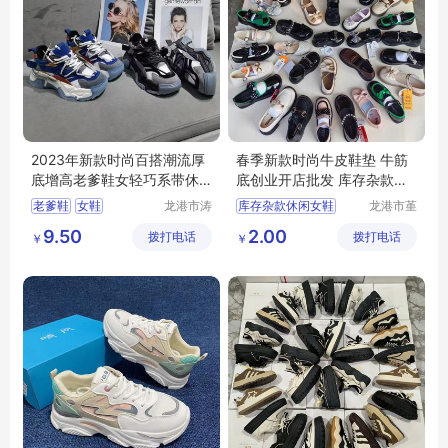
2023年新款时尚百搭潮流厚
春季新款时尚牛皮鞋垫 牛筋
底增高老爹鞋女轻巧系带休
底创业开店批发 库存杂款休
闲运动鞋单鞋
闲女鞋
老爹鞋
女鞋
龙港市涛
库存杂款休闲女鞋
龙港市堇
哥鞋厂
伊鞋厂
休闲运动鞋
库存鞋
春季新款时尚牛皮鞋垫
9.50
2.00
拨打电话
拨打电话
￥
￥
外贸鞋
牛皮鞋垫
牛筋底
休闲女鞋