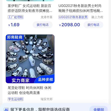
堇伊鞋厂 女式运动鞋 新款百
UGG2021秋冬新款男士时尚
搭舒适防滑女鞋夜市摆摊批
靴靴子纽姆搭扣休闲雪地靴 1
发
118570
工厂处理鞋
龙港市堇
UGG2021秋冬新款男
颍上力程
伊鞋厂
仪器设备
女式运动鞋厚底老爹鞋
1.69
2098.00
拨打电话
拨打电话
有限公司
￥
￥
新款百搭舒适防滑女鞋批发
防滑女鞋
老爹鞋
尾货处理鞋 时尚休闲鞋 休闲
运动鞋 创业电商直播
学生运动鞋
瑞安市郑
南鞋商行
女款运动鞋
1.20
拨打电话
（个体工
￥
男款运动鞋
留下更多信息，我帮您筛选供应商
去提问
商户）