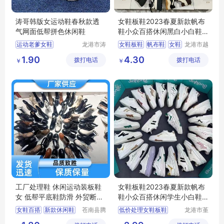
涛哥韩版女运动鞋春秋款透
女鞋板鞋2023春夏新款帆布
气网面低帮拼色休闲鞋
鞋小众百搭休闲黑白小白鞋
地摊处理批发
运动老爹女鞋
龙港市涛
女鞋板鞋
帆布鞋
女鞋
龙港市越
哥鞋厂
森鞋厂
百搭休闲鞋
女鞋批发
处理鞋
库存鞋
1.90
4.30
拨打电话
拨打电话
（个体工
￥
￥
尾货鞋批发处理
商户）
工厂处理鞋 休闲运动装板鞋
女鞋板鞋2023春夏新款帆布
女 低帮平底鞋防滑 外贸断码
鞋小众百搭休闲学生小白鞋
鞋
地摊处理批发
女鞋百搭
新款休闲鞋
苍南县腾
低价处理女鞋板鞋
龙港市堇
誊电子商
伊鞋厂
板鞋小白鞋
2023新款女鞋