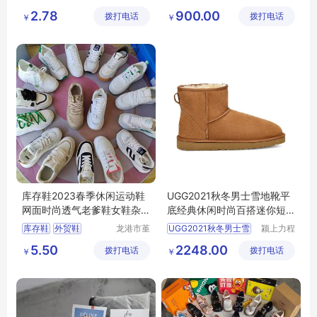
阳鞋店
电子商务
2.78
900.00
拨打电话
拨打电话
有限公司
￥
￥
库存鞋2023春季休闲运动鞋
UGG2021秋冬男士雪地靴平
网面时尚透气老爹鞋女鞋杂
底经典休闲时尚百搭迷你短
款摆摊鞋批发
筒靴 1002072
库存鞋
外贸鞋
龙港市堇
UGG2021秋冬男士雪
颍上力程
伊鞋厂
仪器设备
休闲运动鞋
女鞋
5.50
2248.00
拨打电话
拨打电话
有限公司
￥
￥
老爹鞋