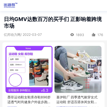
日均GMV达数百万的买手们 正影响着跨境
市场
亿邦动力网/ 2022-03-07
1893
176
墨菲运动鞋女鞋库存鞋896舒
堇伊鞋厂 四季透气耐穿女式
适透气时尚健身户外徒步跑
运动鞋 舒适百搭休闲女鞋批
步
发