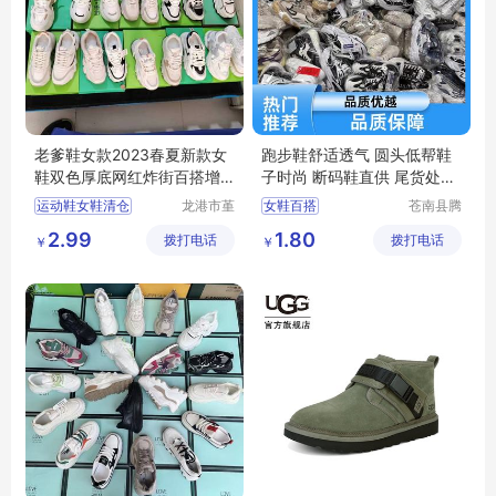
老爹鞋女款2023春夏新款女
跑步鞋舒适透气 圆头低帮鞋
鞋双色厚底网红炸街百搭增
子时尚 断码鞋直供 尾货处理
高运动鞋批发
鞋
运动鞋女鞋清仓
龙港市堇
女鞋百搭
苍南县腾
伊鞋厂
誊电子商
批发处理女鞋
女鞋百搭休闲
2.99
1.80
拨打电话
拨打电话
务商行
￥
￥
外贸直播女鞋
运动鞋男
低价女鞋运动鞋
小白鞋时尚百搭
老爹鞋女鞋
跑步鞋男轻便