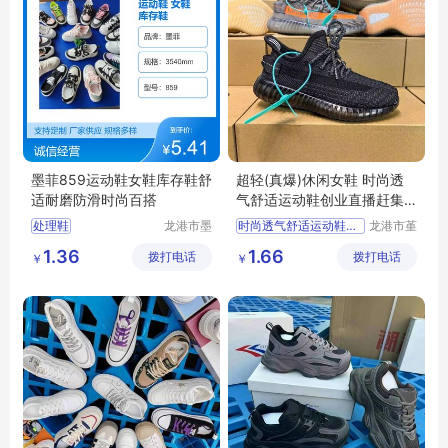
墨菲859运动鞋女鞋库存鞋舒
超轻(真爆)休闲女鞋 时尚透
适耐磨防滑时尚百搭
气舒适运动鞋创业直播赶集
夜市
处理鞋
龙港市墨
时尚透气舒适运动鞋创业直播赶集夜市
龙港市堇
菲电子商
伊鞋厂
超轻
真爆
休闲女鞋
1.36
1.66
拨打电话
务商行
拨打电话
￥
￥
运动鞋
舒适运动鞋