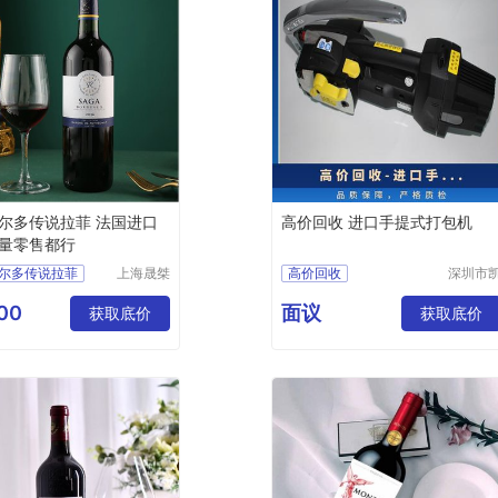
尔多传说拉菲 法国进口
高价回收 进口手提式打包机
量零售都行
尔多传说拉菲
上海晟桀
高价回收
深圳市
实业有限
比奇包
口
进口手提式打包机
公司
器材有
00
面议
发零售都行
获取底价
回收电动打包机
获取底价
公司