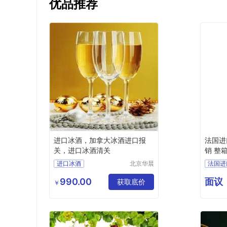
优品推荐
进口冰酒，加拿大冰酒进口报
法国进
关，进口冰酒清关
销 整
进口冰酒
北京华晨
法国进
远洋国际
加拿大冰酒进口报关
上海经
贸易有限
990.00
面议
冰酒进口报关
获取底价
整箱现
￥
责任公司
进口冰酒报关
进口冰酒清关