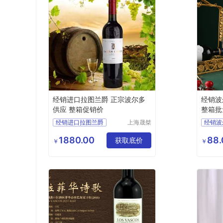
经销进口拉图兰爵 正宗波尔多
经销波
供应 整箱促销价
整箱批
经销进口拉图兰爵
上海晟桀
经销波
实业有限
正宗波尔多供应
法国进
公司
1880.00
88.
整箱促销价
获取底价
整箱批
￥
￥