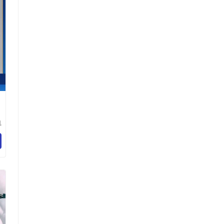
凯
装
限