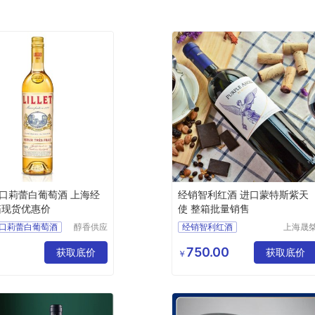
口莉蕾白葡萄酒 上海经
经销智利红酒 进口蒙特斯紫天
箱现货优惠价
使 整箱批量销售
口莉蕾白葡萄酒
醇香供应
经销智利红酒
上海晟
链管理
实业有
销
进口蒙特斯紫天使
(上海)有
公司
750.00
货优惠价
获取底价
整箱批量销售
获取底价
￥
限公司