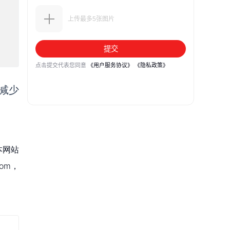
减少
本网站
om，