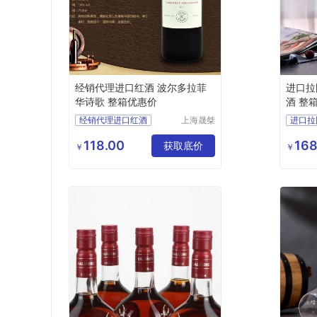
经销代理进口红酒 波尔多拉菲
进口拉
华诗歌 整箱优惠价
酒 整
经销代理进口红酒
上海晟桀
进口拉
实业有限
波尔多拉菲华诗歌
波尔多
公司
118.00
168
整箱优惠价
获取底价
整箱销
￥
￥