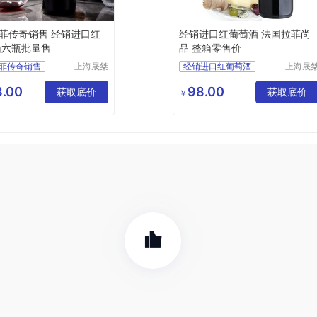
菲传奇销售 经销进口红
经销进口红葡萄酒 法国拉菲尚
箱六瓶批量售
品 整箱零售价
菲传奇销售
上海晟桀
经销进口红葡萄酒
上海晟
实业有限
实业有
口红酒
法国拉菲尚品
公司
公司
.00
98.00
瓶批量售
获取底价
整箱零售价
获取底价
￥