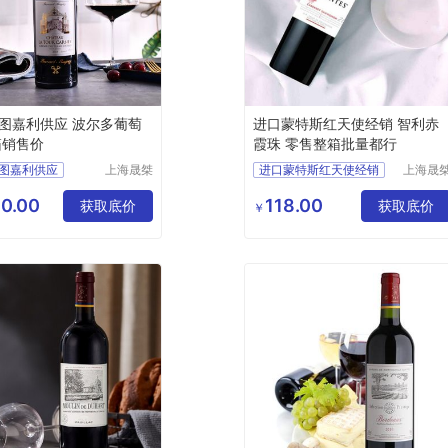
图嘉利供应 波尔多葡萄
进口蒙特斯红天使经销 智利赤
箱销售价
霞珠 零售整箱批量都行
图嘉利供应
上海晟桀
进口蒙特斯红天使经销
上海晟
实业有限
实业有
葡萄酒
智利赤霞珠
公司
公司
0.00
118.00
售价
获取底价
零售整箱批量都行
获取底价
￥