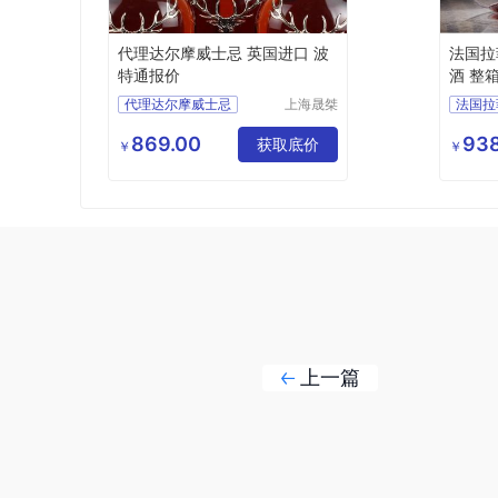
代理达尔摩威士忌 英国进口 波
法国拉
特通报价
酒 整
代理达尔摩威士忌
上海晟桀
法国拉
实业有限
英国进口
波特通报价
经销进
公司
869.00
938
供应
食品生鲜
获取底价
整箱六
￥
￥
酒类
洋酒
上一篇