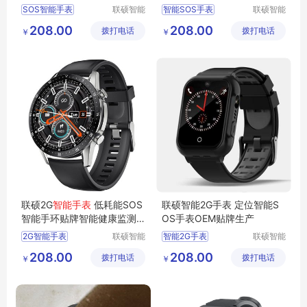
SOS智能手表
联硕智能
智能SOS手表
联硕智能
（深圳）
（深圳）
智能商务手表
蓝牙智能运动手环
208.00
208.00
拨打电话
有限公司
拨打电话
有限公司
￥
￥
4G智能手表
运动手环
SOS手环
智能急救手表
智能急救手表
SOS手表
联硕2G
智能手表
低耗能SOS
联硕智能2G手表 定位智能S
智能手环贴牌智能健康监测
OS手表OEM贴牌生产
手表电话手表
2G智能手表
联硕智能
智能2G手表
联硕智能
（深圳）
（深圳）
智能运动手表
4G智能手环
208.00
208.00
拨打电话
有限公司
拨打电话
有限公司
￥
￥
3G智能手表
SOS智能手表
智能商务手表
智能女性手表