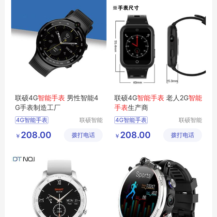
联硕4G
智能手表
男性智能4
联硕4G
智能手表
老人2G
智能
G手表制造工厂
手表
生产商
4G智能手表
联硕智能
4G智能手表
联硕智能
（深圳）
（深圳）
智能4G手表
急救智能手表
208.00
208.00
拨打电话
有限公司
拨打电话
有限公司
￥
￥
智能SOS手表
智能3G手表