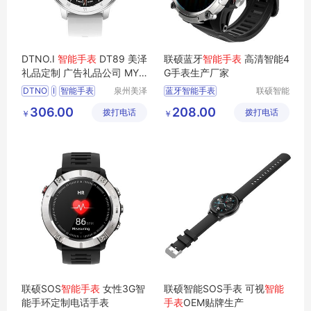
DTNO.I
智能手表
DT89 美泽
联硕蓝牙
智能手表
高清智能4
礼品定制 广告礼品公司 MY-
G手表生产厂家
XKY-L5-13
DTNO
I
智能手表
泉州美泽
蓝牙智能手表
联硕智能
贸易有限
（深圳）
DT89
广告礼品
MY
智能健康运动手表
306.00
208.00
拨打电话
公司
拨打电话
有限公司
￥
￥
XKY
L5
13
智能女性手表
智能老人手表
SOS智能手表
联硕SOS
智能手表
女性3G智
联硕智能SOS手表 可视
智能
能手环定制电话手表
手表
OEM贴牌生产