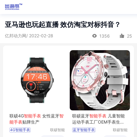
亚马逊也玩起直播 效仿淘宝对标抖音？
亿邦动力网/ 2022-02-28
1356
25
联硕4G
智能手表
女性蓝牙
智
联硕蓝牙
智能手表
儿童智能
能手表
贴牌生产
运动手表工厂OEM手表生产
厂商
4G智能手表
联硕智能
蓝牙智能手表
联硕智能
（深圳）
（深圳）
智能3G手表
智能老人手表