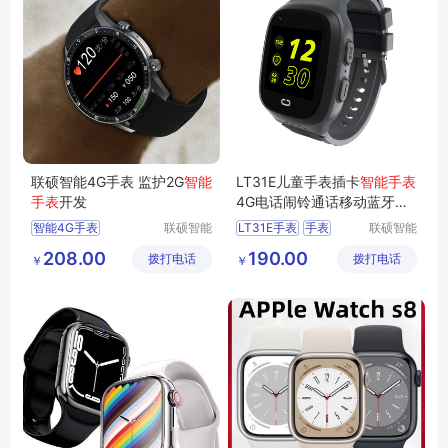
联硕智能4G手表 监护2G
智能
LT31E儿童手表插卡
智能手表
手表
开发
4G电话闹铃通话移动蓝牙音
乐男女
智能4G手表
联硕智能
LT31E手表
手表
联硕智能
（深圳）
（深圳）
智能商务手表
儿童手表
智能手表
208.00
190.00
拨打电话
有限公司
拨打电话
有限公司
￥
￥
健康智能运动手表
4G手表
智能2G手环
智能SOS手表