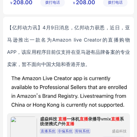
208.00
208.00
拨打电话
有限公司
拨打电话
有限公司
￥
￥
智能商务手表
智能4G手表
智能急救手表
2G智能手表
蓝牙智能手表
3G智能手表
【亿邦动力讯】4月9日消息，亿邦动力获悉，近日，亚
马逊推出一款名为Amazon live Creator的直播购物
APP，该应用程序目前仅支持在亚马逊有品牌备案的专业
卖家，暂不面向中国大陆和香港开放。
盛焱科技
直播
一体机
直播
录播导vmix
直播
系
统便携式户外
直播
直播系统
非编系统
剪辑系统
盛焱科技
(天津)有