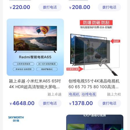
力电子有
（深圳）
运动手表定制
智能定位手表
220.00
208.00
拨打电话
限公司
拨打电话
有限公司
￥
￥
深圳心率手表
4G智能手表
运动健身手表
SOS智能手环
智能手表批发
智能运动手表
颍上卓越 小米红米A65 65吋
创维电视55寸4K液晶电视机
4K HDR超高清智能大屏电视
60 65 70 75 80 100高清网
家庭影院优选
络
智能电视
机
颍上卓越
电视机
创维电视
颍上力程
电子商务
仪器设备
液晶电视机
4648.00
1378.00
拨打电话
有限公司
拨打电话
有限公司
￥
￥
智能电视机
网络智能电视机