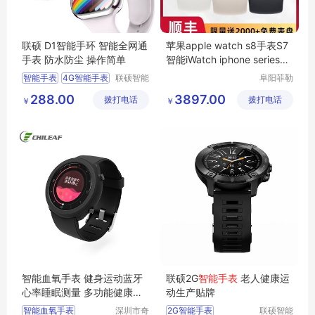
联硕 D1智能手环 智能全网通
苹果apple watch s8手表S7
手表 防水防尘 操作简单
智能iWatch iphone series新
款iwatchs
智能手表
4G智能手表
联硕智能
阜阳菲勒
（深圳）
科技有限
房颤预警手表
288.00
3897.00
拨打电话
有限公司
拨打电话
公司
￥
￥
心脑血管疾病预警手表
安卓智能手表
智能血氧手表 健身运动蓝牙
联硕2G
智能手表
老人健康运
心率睡眠测量 多功能健康腕
动生产贴牌
表
智能血氧手表
深圳市奇
2G智能手表
联硕智能