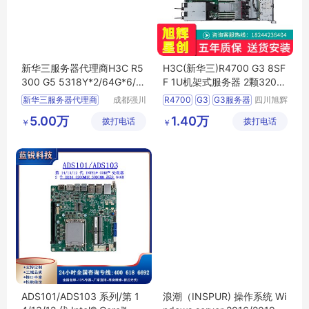
新华三服务器代理商H3C R5
H3C(新华三)R4700 G3 8SF
300 G5 5318Y*2/64G*6/2.
F 1U机架式服务器 2颗3204/
4T*3/9361-1G缓存
32GB/2块1.2TBSAS
新华三服务器代理商
成都强川
R4700
G3
G3服务器
四川旭辉
科技有限
星创科技
1U机架式服务器
5.00万
1.40万
拨打电话
公司
拨打电话
有限公司
￥
￥
ADS101/ADS103 系列/第 1
浪潮（INSPUR) 操作系统 Wi