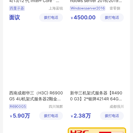
4/13/12 代 Intel® Core™ 处
ndows server 2016/2019标
理器
准中文版
四显示器
上海蓝锐
Windowsserver2016
壹零捌
智能科技
（北京）
支持高达4K2K的分
2019标准中文版
面议
4500.00
拨打电话
有限公司
拨打电话
计算机有
￥
多重扩展
丰富的IO
限公司
西南成都华三（H3C) R6900
新华三机架式服务器【R490
G5 4U机架式服务器2颗金牌
0 G3】2*银牌4214R 64G内
5318H
存 3*4T 双电
R6900G5
四川旭辉
成都强川
星创科技
科技有限
R6900G5服务器
5.90万
2.38万
拨打电话
有限公司
拨打电话
公司
￥
￥
4U机架式服务器