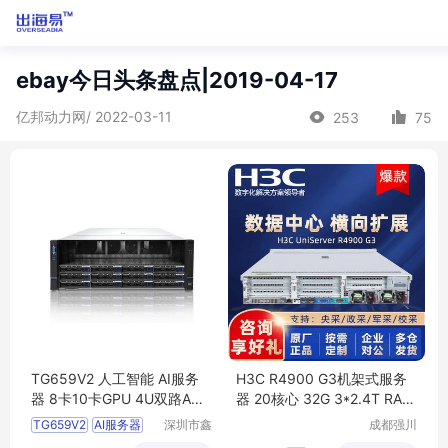
ebay今日头条盘点|2019-04-17
亿邦动力网/ 2022-03-11
253
75
TG659V2 人工智能 AI服务
H3C R4900 G3机架式服务
器 8卡10卡GPU 4U双路AM
器 20核心 32G 3*2.4T RAID
D EPYC 9004系列处理器
5
TG659V2
AI服务器
深圳市鑫
成都强川
昊翔科技
科技有限
8卡
10卡
EPYC9004