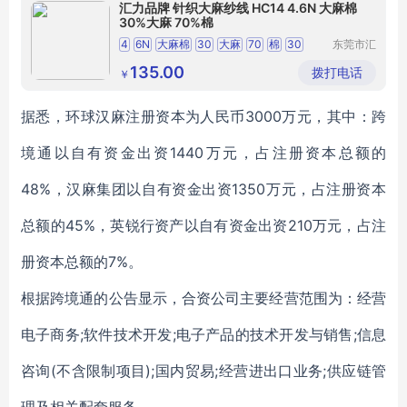
汇力品牌 针织大麻纱线 HC14 4.6N 大麻棉
30%大麻 70%棉
4
6N
大麻棉
30
大麻
70
棉
30
东莞市汇
力纺织科
大麻
大麻棉混纺纱线
技有限公
135.00
拨打电话
￥
司
据悉，环球汉麻注册资本为人民币3000万元，其中：跨
境通以自有资金出资1440万元，占注册资本总额的
48%，汉麻集团以自有资金出资1350万元，占注册资本
总额的45%，英锐行资产以自有资金出资210万元，占注
册资本总额的7%。
根据跨境通的公告显示，合资公司主要经营范围为：经营
电子商务;软件技术开发;电子产品的技术开发与销售;信息
咨询(不含限制项目);国内贸易;经营进出口业务;供应链管