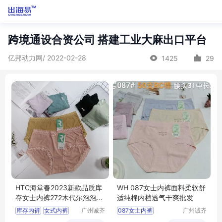
跨境通设合资公司 搭建工业大麻出口平台
亿邦动力网/ 2022-02-28
1425
29
HTC海堂春2023新款品质库
WH 087女士内裤面料柔软舒
存女士内裤272木代尔泡泡棉
适纯棉内档透气干爽批发
尾货女式内裤
库存内裤
女式内裤
广州诚齐
087女士内裤
广州诚齐
服饰有限
服饰有限
女式三角内裤