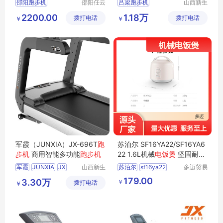
邵阳跑步机
邵阳任云
吕梁跑步机
山西新生
宁体育用
活健身器
隆回跑步机
康强跑步机ONET
2200.00
1.18万
拨打电话
品有限公
拨打电话
材有限公
￥
￥
新邵跑步机
商用跑步机
司
司
家用跑步机
家用跑步机
商用跑步机
健身房跑步机
军霞（JUNXIA）JX-696T
跑
苏泊尔 SF16YA22/SF16YA6
步机
商用智能多功能
跑步机
22 1.6L机械
电饭煲
坚固耐磨
内胆
军霞
JUNXIA
JX
山西新生
苏泊尔
sf16ya22
多迈贸易
活健身器
（苏州）
696T跑步机
sf16ya622
电饭煲
1
179.00
3.30万
￥
拨打电话
材有限公
有限公司
￥
军霞跑步机
696T
6l
司
军霞商用跑步机