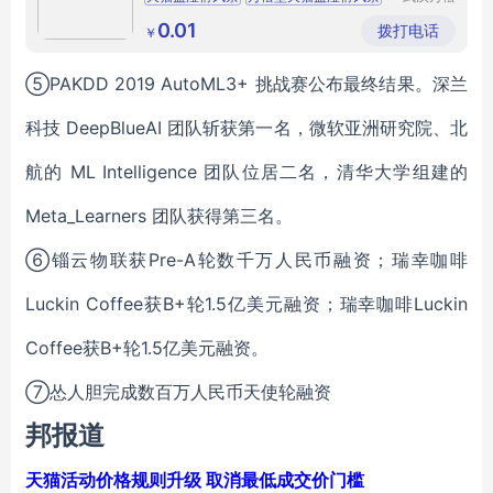
堂生物医
天猫益湿傦风茶贴牌加工
药科技有
0.01
拨打电话
￥
限公司
武汉天猫益湿傦风茶
⑤PAKDD 2019 AutoML3+ 挑战赛公布最终结果。深兰
科技 DeepBlueAI 团队斩获第一名，微软亚洲研究院、北
航的 ML Intelligence 团队位居二名，清华大学组建的
Meta_Learners 团队获得第三名。
⑥锱云物联获Pre-A轮数千万人民币融资；瑞幸咖啡
Luckin Coffee获B+轮1.5亿美元融资；瑞幸咖啡Luckin
Coffee获B+轮1.5亿美元融资。
⑦怂人胆完成数百万人民币天使轮融资
邦报道
天猫活动价格规则升级 取消最低成交价门槛