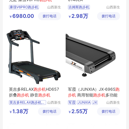
康强V6PRO跑步机
山西新生
吉姆斯跑步机
山西新生
活健身器
活健身器
6980.00
2.98万
拨打电话
材有限公
拨打电话
材有限公
￥
￥
司
司
英吉多RELAX
跑步机
HD657
军霞（JUNXIA）JX-696S
跑
折叠
跑步机
静音
跑步机
步机
商用智能
跑步机
多功能
英吉多RELAX跑步机HD657
山西新生
军霞
JUNXIA
JX
山西新生
活健身器
活健身器
折叠跑步机
696S跑步机
1.38万
2.55万
拨打电话
材有限公
拨打电话
材有限公
￥
￥
静音跑步机
军霞跑步机
司
司
军霞商用跑步机