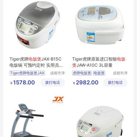
Tiger虎牌
电饭煲
JAX-B15C
Tiger虎牌原装进口智能
电饭
电饭锅 可预约定时 实用员工
煲
JAW-A10C 3L容量
福利品
Tiger虎牌电饭煲JAX
成都市津
虎牌电饭煲
电饭煲
成都市津
津周到科
津周到科
B15C
电饭锅
电饭煲价格
1578.00
2982.00
拨打电话
技有限公
拨打电话
技有限公
￥
￥
可预约定时
家用电饭煲
司
司
家用电饭煲
电饭煲供应
实用员工福利品