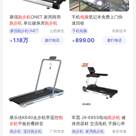
康强
跑步机
ONET 家用商用
手机
电脑
笔记本免费上门快
跑步机
单位健身房
跑步机
速回收
康强跑步机ONET
山西新生
手机电脑
高新技术
活健身器
产业开发
家用商用跑步机
1.18万
899.00
拨打电话
材有限公
拨打电话
区良驹电
￥
￥
单位健身房跑步机
司
子经营部
跑步机
商用跑步机
康乐佳K640走步机带遥控
跑
军霞 JX-695S电动
跑步机
健
步机
平板折叠静音
身房器材 交流电机 手握心率
跑步机
遥控跑步机
广州市杰
跑步机
家用跑步机
泰安市泰