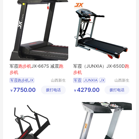
军霞
跑步机
JX-667S 减震
跑
军霞（JUNXIA）JX-650D
跑
步机
步机
军霞跑步机JX
山西新生
军霞
JUNXIA
JX
山西新生
活健身器
活健身器
667S减震跑步机
650D跑步机
7750.00
4279.00
拨打电话
材有限公
拨打电话
材有限公
￥
￥
667S
减震跑步机
司
司
跑步机
跑步机JX