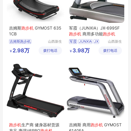
吉姆斯
跑步机
GYMOST 635
军霞（JUNXIA）JX-699SF
1CB
跑步机
商用多功能
跑步机
吉姆斯跑步机
山西新生
军霞
JUNXIA
JX
山西新生
活健身器
活健身器
699SF跑步机
2.98万
3.98万
拨打电话
材有限公
拨打电话
材有限公
￥
￥
军霞跑步机
司
司
军霞商用跑步机
跑步机
生产商 健身器材货源
吉姆斯 商用
跑步机
GYMOST
充足 康强V6PRO
跑步机
6140EA