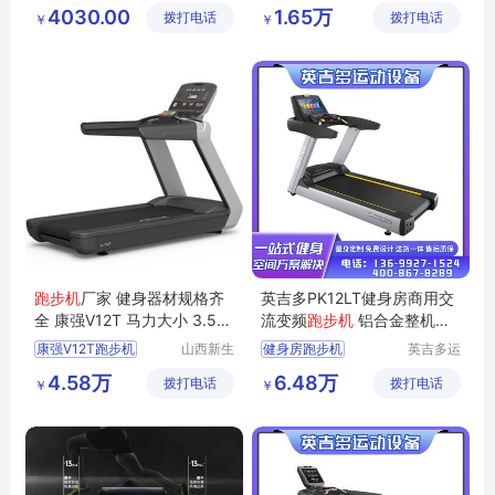
森健身器
山区安美
商用跑步机
4030.00
1.65万
拨打电话
材有限公
拨打电话
瑞特健身
￥
￥
健身跑步机
司
器材有限
多功能跑步机
公司
跑步机
厂家 健身器材规格齐
英吉多PK12LT健身房商用交
全 康强V12T 马力大小 3.5H
流变频
跑步机
铝合金整机框
P
架
康强V12T跑步机
山西新生
健身房跑步机
英吉多运
活健身器
动设备发
PK12LT跑步机
4.58万
6.48万
拨打电话
材有限公
拨打电话
展（北
￥
￥
变频跑步机
跑步机
司
京）有限
商用跑步机
公司