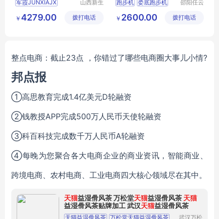
军霞JUNXIAJX
山西新生
跑步机
娄底跑步机
邵阳任云
活健身器
宁体育用
650跑步机
衡阳跑步机
4279.00
2600.00
拨打电话
材有限公
拨打电话
品有限公
￥
￥
军霞跑步机
跑步机图片
司
司
跑步机品牌
整点电商：截止23点 ，你错过了哪些电商圈大事儿小情?
邦点报
①高思教育完成1.4亿美元D轮融资
②钱教授APP完成500万人民币天使轮融资
③科百科技完成数千万人民币A轮融资
④每晚为您聚合各大电商企业的商业资讯，智能商业、
跨境电商、农村电商、工业电商四大核心领域尽在其中。
天猫
益湿傦风茶 万松堂
天猫
益湿傦风茶
天猫
益湿傦风茶贴牌加工 武汉
天猫
益湿傦风茶
天猫益湿傦风茶
万松堂天猫益湿傦风茶
武汉万松