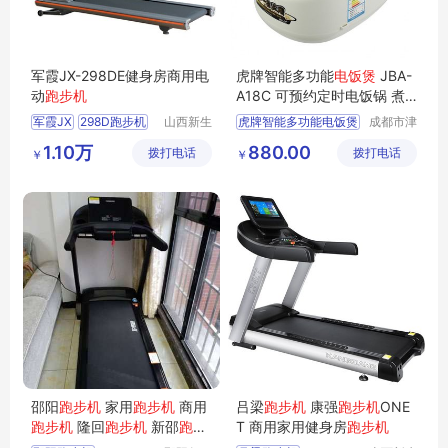
军霞JX-298DE健身房商用电
虎牌智能多功能
电饭煲
JBA-
动
跑步机
A18C 可预约定时电饭锅 煮
饭煮粥电锅
军霞JX
298D跑步机
山西新生
虎牌智能多功能电饭煲
成都市津
活健身器
津周到科
军霞电动跑步机
JBA
A18C
1.10万
880.00
拨打电话
材有限公
拨打电话
技有限公
￥
￥
跑步机
军霞跑步机
可预约定时电饭锅
司
司
健身房跑步机
家用电饭煲
煮饭煮粥电锅
邵阳
跑步机
家用
跑步机
商用
吕梁
跑步机
康强
跑步机
ONE
跑步机
隆回
跑步机
新邵
跑步
T 商用家用健身房
跑步机
机