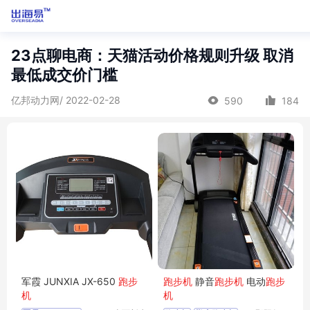
23点聊电商：天猫活动价格规则升级 取消
最低成交价门槛
亿邦动力网/ 2022-02-28
590
184
军霞 JUNXIA JX-650
跑步
跑步机
静音
跑步机
电动
跑步
机
机