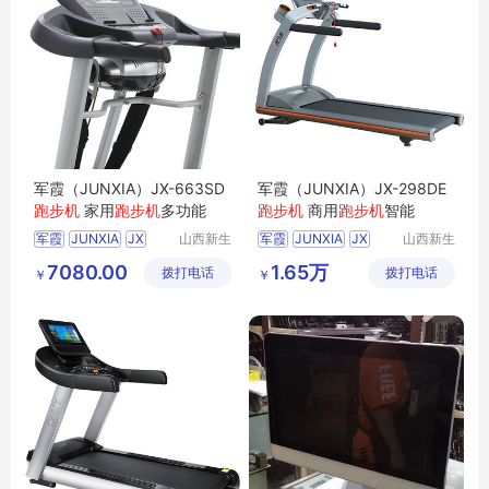
军霞（JUNXIA）JX-663SD
军霞（JUNXIA）JX-298DE
跑步机
家用
跑步机
多功能
跑步机
商用
跑步机
智能
军霞
JUNXIA
JX
山西新生
军霞
JUNXIA
JX
山西新生
活健身器
活健身器
663SD跑步机
298DE跑步机
7080.00
1.65万
拨打电话
材有限公
拨打电话
材有限公
￥
￥
军霞跑步机
军霞跑步机
司
司
军霞家用跑步机
军霞商用跑步机