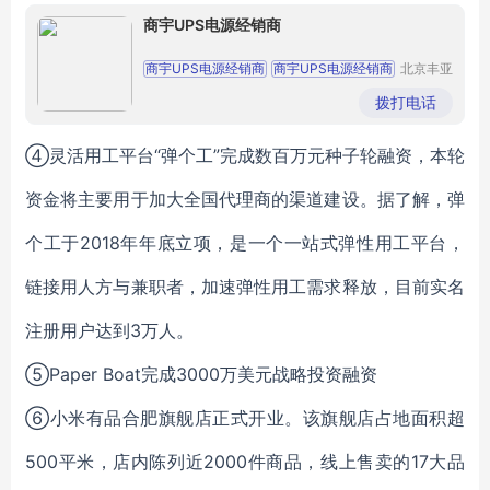
商宇UPS电源经销商
商宇UPS电源经销商
商宇UPS电源经销商
北京丰亚
伟业科技
商宇UPS电源经销商
商宇UPS电源经销商
发展有限
拨打电话
公司
商宇UPS电源经销商
④灵活用工平台“弹个工”完成数百万元种子轮融资，本轮
资金将主要用于加大全国代理商的渠道建设。据了解，弹
个工于2018年年底立项，是一个一站式弹性用工平台，
链接用人方与兼职者，加速弹性用工需求释放，目前实名
注册用户达到3万人。
⑤Paper Boat完成3000万美元战略投资融资
⑥小米有品合肥旗舰店正式开业。该旗舰店占地面积超
500平米，店内陈列近2000件商品，线上售卖的17大品