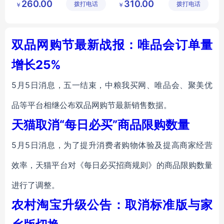
260.00
310.00
拨打电话
技有限公
拨打电话
食品有限
￥
￥
什锦蔬菜干批发
司
公司
果蔬脆片批发
果蔬脆片代理
双品网购节最新战报：唯品会订单量
增长25%
5月5日消息，五一结束，中粮我买网、唯品会、聚美优
品等平台相继公布双品网购节最新销售数据。
天猫取消“每日必买”商品限购数量
5月5日消息，为了提升消费者购物体验及提高商家经营
效率，天猫平台对《每日必买招商规则》的商品限购数量
进行了调整。
农村淘宝升级公告：取消标准版与家