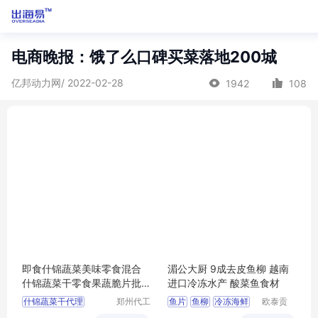
电商晚报：饿了么口碑买菜落地200城
亿邦动力网/ 2022-02-28
1942
108
即食什锦蔬菜美味零食混合
湄公大厨 9成去皮鱼柳 越南
什锦蔬菜干零食果蔬脆片批
进口冷冻水产 酸菜鱼食材
发
什锦蔬菜干代理
郑州代工
鱼片
鱼柳
冷冻海鲜
欧泰贡
帮网络科
（广东）
什锦蔬菜干招商
龙利鱼
鱼类