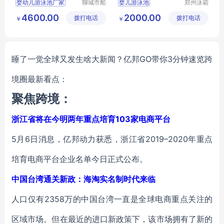
婴幼儿游泳池厂家
聊城市船
婴儿游泳池
郑州泳霸
长贝比游
泳池设备
儿童洗澡盆产厂家
婴幼儿游泳馆加盟
4600.00
2000.00
拨打电话
乐设备有
拨打电话
有限公司
￥
￥
婴幼儿浴缸
婴幼儿游泳馆
限公司
儿童药浴盆
睡了一觉全球又发生啥大新闻？亿邦GO带你3分钟速览跨
境圈最新看点：
聚焦跨境：
浙江省将在今明两年重点培育103家电商平台
5月6日消息，亿邦动力获悉，浙江省2019–2020年重点
培育电商平台企业名单今日正式公布。
中国台湾通关新政：海淘实名制时代来临
人口仅有2358万的中国台湾一直是全球电商重点关注的
区域市场。但在最近的进口新政策下，该市场拥有了新的