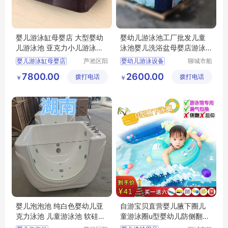
婴儿游泳缸母婴店 大型婴幼
婴幼儿游泳池工厂批发儿童
儿游泳池 亚克力小儿游泳浴
泳池婴儿洗浴盆母婴店游泳
缸
设备
婴儿游泳缸母婴店
芦淞区阳
婴幼儿游泳设备
聊城市船
光宝贝婴
长贝比游
大型婴幼儿游泳池
泉州市婴幼儿游泳池生产工厂
7800.00
2600.00
拨打电话
童游泳馆
拨打电话
乐设备有
￥
￥
亚克力小儿游泳浴缸
儿童游泳池
限公司
儿童洗浴盆
婴儿泡泡池 纯白色婴幼儿亚
自游宝贝直营婴儿腋下圈儿
克力泳池 儿童游泳池 软硅胶
童游泳圈u型婴幼儿防侧翻双
澡盆
气囊安全圈