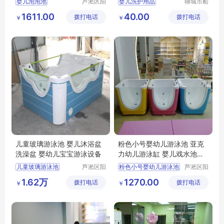
婴儿泡泡池
芦淞区阳
婴儿洗护用品
聊城市船
光宝贝婴
长贝比游
纯白色婴幼儿亚克力泳池
婴儿游泳圈
1611.00
40.00
拨打电话
童游泳馆
拨打电话
乐设备有
￥
￥
儿童游泳池
母婴店洗护用品
限公司
软硅胶澡盆
婴儿游泳圈品牌
儿童玻璃游泳池 婴儿沐浴盆
粉色小号婴幼儿游泳池 亚克
洗澡盆 婴幼儿宝宝游泳设备
力幼儿游泳缸 婴儿戏水池商
用
儿童玻璃游泳池
芦淞区阳
粉色小号婴幼儿游泳池
芦淞区阳
光宝贝婴
光宝贝婴
婴儿沐浴盆洗澡盆
亚克力幼儿游泳缸
1.62万
1270.00
拨打电话
童游泳馆
拨打电话
童游泳馆
￥
￥
婴幼儿宝宝游泳设备
婴儿戏水池商用