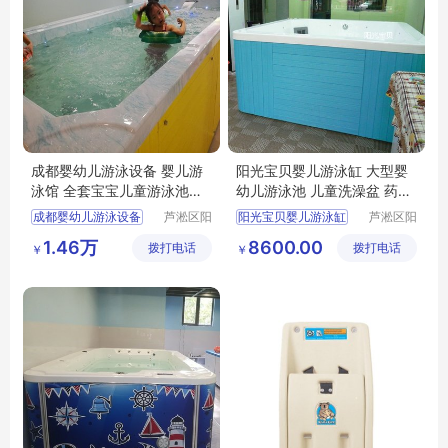
成都婴幼儿游泳设备 婴儿游
阳光宝贝婴儿游泳缸 大型婴
泳馆 全套宝宝儿童游泳池价
幼儿游泳池 儿童洗澡盆 药浴
格
水疗
成都婴幼儿游泳设备
芦淞区阳
阳光宝贝婴儿游泳缸
芦淞区阳
光宝贝婴
光宝贝婴
婴儿游泳馆加盟
大型婴幼儿游泳池
1.46万
8600.00
拨打电话
童游泳馆
拨打电话
童游泳馆
￥
￥
全套宝宝儿童游泳池
儿童洗澡盆