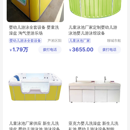
婴幼儿游泳全套设备 婴童洗
儿童泳池厂家定制婴幼儿游
澡盆 淘气堡游乐场
泳池婴儿游泳馆设备
婴幼儿游泳全套设备
芦淞区阳
儿童泳池厂家
聊城市船
光宝贝婴
长贝比游
婴童洗澡盆
婴幼儿游泳池
1.79万
3655.00
拨打电话
童游泳馆
拨打电话
乐设备有
￥
￥
淘气堡游乐场
婴儿游泳馆设备
限公司
儿童泳池厂家供应 新生儿洗
亚克力婴儿洗澡盆 新生儿洗
澡盆 婴幼儿游泳池 游泳设备
礼池 婴幼儿游泳设备智能恒