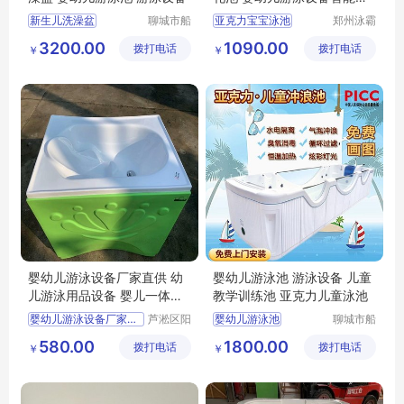
温
新生儿洗澡盆
聊城市船
亚克力宝宝泳池
郑州泳霸
长贝比游
泳池设备
婴幼儿游泳池
亚克力儿童泳池
3200.00
1090.00
拨打电话
乐设备有
拨打电话
有限公司
￥
￥
儿童游泳设备
婴幼儿亚克力泳池
限公司
儿童泳池厂家
婴幼儿游泳设备厂家直供 幼
婴幼儿游泳池 游泳设备 儿童
儿游泳用品设备 婴儿一体式
教学训练池 亚克力儿童泳池
洗澡盆
婴幼儿游泳设备厂家直销
芦淞区阳
婴幼儿游泳池
聊城市船
光宝贝婴
长贝比游
婴幼儿游泳用品
婴幼儿游泳设备
580.00
1800.00
拨打电话
童游泳馆
拨打电话
乐设备有
￥
￥
婴儿一体式洗澡盆
儿童教学训练游泳池
限公司
婴幼儿游泳馆设备
亚克力儿童游泳池