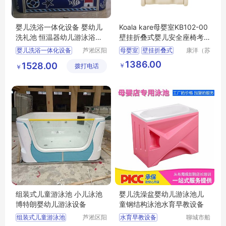
婴儿洗浴一体化设备 婴幼儿
Koala kare母婴室KB102-00
洗礼池 恒温器幼儿游泳浴缸
壁挂折叠式婴儿安全座椅考
宝宝缸按摩
拉婴儿护理台
婴儿洗浴一体化设备
芦淞区阳
母婴室
壁挂折叠式
康洋（苏
光宝贝婴
州）应用
婴幼儿洗礼池
婴儿安全座椅
1386.00
1528.00
￥
拨打电话
童游泳馆
材料有限
￥
恒温器幼儿游泳浴缸
公司
组装式儿童游泳池 小儿泳池
婴儿洗澡盆婴幼儿游泳池儿
博特朗婴幼儿游泳设备
童钢结构泳池水育早教设备
组装式儿童游泳池
芦淞区阳
水育早教设备
聊城市船
光宝贝婴
长贝比游