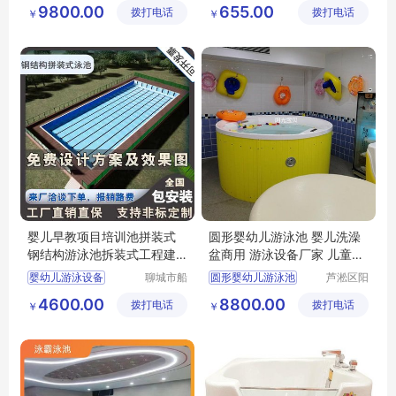
小儿游泳池
婴儿洗澡盆
9800.00
655.00
拨打电话
童游泳馆
拨打电话
乐设备有
￥
￥
博特朗婴幼儿游泳设备
婴幼儿游泳池
限公司
儿童钢结构泳池
婴儿早教项目培训池拼装式
圆形婴幼儿游泳池 婴儿洗澡
钢结构游泳池拆装式工程建
盆商用 游泳设备厂家 儿童浴
造水循环过滤
缸
婴幼儿游泳设备
聊城市船
圆形婴幼儿游泳池
芦淞区阳
长贝比游
光宝贝婴
儿童游泳训练池
婴儿洗澡盆商用
4600.00
8800.00
拨打电话
乐设备有
拨打电话
童游泳馆
￥
￥
婴幼儿水育早教设备
广州游泳池设备厂家
限公司
阳谷婴幼儿游泳池厂家
儿童浴缸