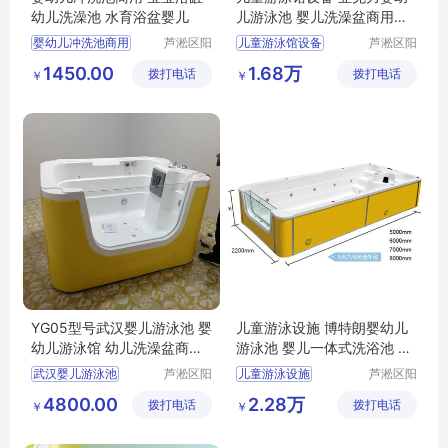
幼儿洗澡池 水育浴盆婴儿
儿游泳池 婴儿洗澡盆商用可
定制
婴幼儿冲洗池商用
芦淞区阳
儿童游泳馆设备
芦淞区阳
光宝贝婴
光宝贝婴
宝宝浴缸
幼儿洗澡池
亚克力婴幼儿游泳池
1450.00
1.68万
拨打电话
童游泳馆
拨打电话
童游泳馆
￥
￥
水育浴盆婴儿
婴儿洗澡盆商用可定制
YG05型号武汉婴儿游泳池 婴
儿童游泳设施 博特朗婴幼儿
幼儿游泳馆 幼儿洗澡盆商用
游泳池 婴儿一体式洗浴池 新
多少钱
生幼儿游泳桶
武汉婴儿游泳池
芦淞区阳
儿童游泳设施
芦淞区阳
光宝贝婴
光宝贝婴
婴幼儿游泳馆
博特朗婴幼儿游泳池
4800.00
2.28万
拨打电话
童游泳馆
拨打电话
童游泳馆
￥
￥
婴幼儿洗澡盆商用
婴儿一体式洗浴池