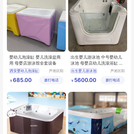
婴幼儿泡澡缸 婴儿洗澡盆商
出生婴儿游泳池 中号婴幼儿
用 母婴店游泳馆全套设备
泳池 母婴店幼儿洗澡浴缸 水
育设备
西安婴幼儿泡澡缸
芦淞区阳
出生婴儿游泳池
芦淞区阳
光宝贝婴
光宝贝婴
婴幼儿洗澡盆商用
中号婴幼儿泳池
685.00
5600.00
拨打电话
童游泳馆
拨打电话
童游泳馆
￥
￥
母婴店游泳馆全套设备
母婴店幼儿洗澡浴缸
水育设备