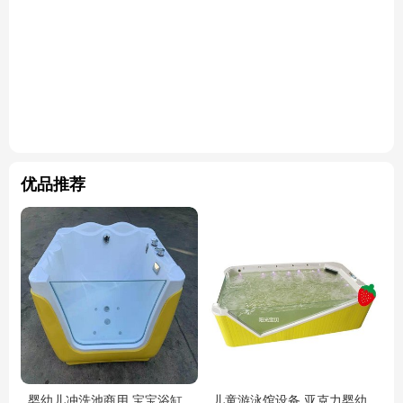
优品推荐
婴幼儿冲洗池商用 宝宝浴缸
儿童游泳馆设备 亚克力婴幼