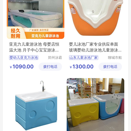
亚克力儿童游泳池 母婴店恒
婴儿泳池厂家专业供应单面
温大池 月子中心宝宝游泳浴
玻璃婴幼儿游泳池儿童游泳
盆 水疗浴缸
缸
婴幼儿亚克力泳池
郑州泳霸
山东儿童泳池厂家
聊城市船
泳池设备
长贝比游
亚克力儿童泳池
单面玻璃婴幼儿游泳池
1090.00
1300.00
拨打电话
有限公司
拨打电话
乐设备有
￥
￥
亚克力宝宝泳池
儿童游泳单缸
限公司
儿童游泳缸