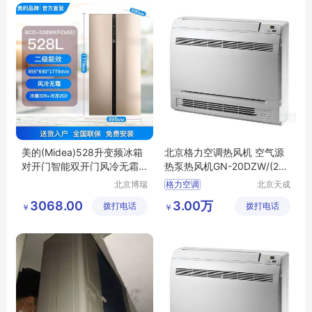
美的(Midea)528升变频冰箱
北京格力空调热风机 空气源
对开门智能双开门风冷无霜B
热泵热风机GN-20DZW/(20
CD-528WKPZM(E)【BCD-5
449)FNhAc-B1(含管)定金
北京博瑞
格力空调
北京天成
28WKPZM(E)
祥诚机电
瑞亿制冷
3068.00
3.00万
拨打电话
工程有限
拨打电话
设备有限
￥
￥
公司
责任公司