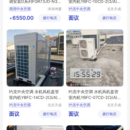
调安装D系列FGR7.5/D-N3 F
室内机YBFC-10CD-2(3/A)-
GR10/D1Na-N3FGR12/D1N
S(H/U)
商用中央空调
泽润鸿通
约克中央空调
北京天成
a-N3
（北京）
瑞亿制冷
中央空调
FGR7
5
D
水机风盘
风机盘管
6550.00
面议
拨打电话
商贸有限
拨打电话
设备有限
￥
N3
FGR10
D1Na
公司
责任公司
北京商用空调安装
约克中央空调 水机风机盘管
约克中央空调 水机风机盘管
室内机YBFC-14CD-2(3/A)-
室内机YBFC-07CD-2(3/A)-
S(H/U)
S(H/U)
约克中央空调
北京天成
约克中央空调
北京天成
瑞亿制冷
瑞亿制冷
水机风盘
风机盘管
水机风盘
风机盘管
面议
面议
拨打电话
设备有限
拨打电话
设备有限
责任公司
责任公司