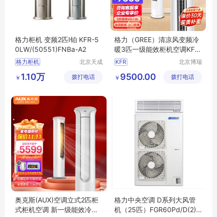
格力柜机 变频2匹I铂 KFR-5
格力（GREE）清凉风变频冷
0LW/(50551)FNBa-A2
暖3匹一级能效柜机空调KFR-
72LW/(72542)FNhAa-B1JY
格力柜机
北京天成
KFR
北京博瑞
01【企业采购】
瑞亿制冷
祥诚机电
72LW72542FNhAa
1.10万
9500.00
拨打电话
设备有限
拨打电话
工程有限
￥
￥
B1JY01
责任公司
公司
奥克斯(AUX)空调立式2匹柜
格力中央空调 D系列大风管
式柜机空调 新一级能效冷暖K
机（25匹）FGR60Pd/D(2)N