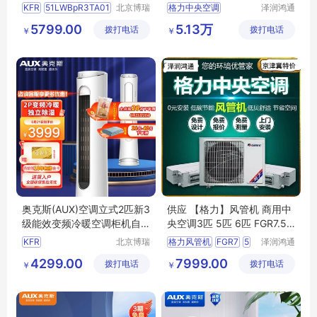
FR-51LW/BpR3TA01(B1)
a
KFR
51LWBpR3TA01
北京博瑞
格力中央空调
泽润鸿通
（标准安装）企业采购
祥诚机电
（北京）
B1
格力风管机
FGR60Pd
5799.00
5.13万
拨打电话
工程有限
拨打电话
商贸有限
￥
￥
D
2
Na
大风管机
公司
公司
gree风管机
奥克斯(AUX)空调立式2匹新3
供应 【格力】风管机 商用中
级能效变频冷暖空调柜机自
央空调3匹 5匹 6匹 FGR7.5/
清洁独立除湿 KFR-51LW/Bp
d-n3
KFR
北京博瑞
格力风管机
FGR7
5
泽润鸿通
R3CYA700(B3)【银
祥诚机电
（北京）
51LWBpR3CYA700
d
n3
FGR12
D1Na
4299.00
7999.00
拨打电话
工程有限
拨打电话
商贸有限
￥
￥
B3
N3
FGR14
公司
公司
D系列风管机