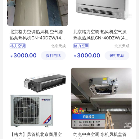
北京格力空调热风机 空气源
北京格力空调 热风机空气源
热泵热风机GN-40DZW/(40
热泵热风机GN-40DZW/(40
449)FNhAc-B1(含管) 定金
449)FNhAb-B1(含管)定金
格力空调
北京天成
格力空调
北京天成
瑞亿制冷
瑞亿制冷
3000.00
3000.00
拨打电话
设备有限
拨打电话
设备有限
￥
￥
责任公司
责任公司
【格力】风管机北京商用空
约克中央空调 水机风机盘管