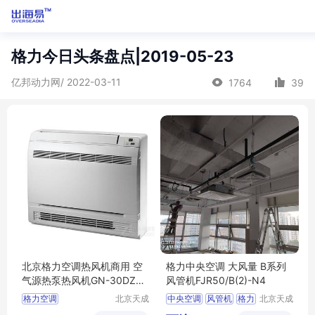
格力今日头条盘点|2019-05-23
亿邦动力网/ 2022-03-11
1764
39
北京格力空调热风机商用 空
格力中央空调 大风量 B系列
气源热泵热风机GN-30DZW/
风管机FJR50/B(2)-N4
(30449)FNhAb-B1(含管)
格力空调
北京天成
中央空调
风管机
格力
北京天成
瑞亿制冷
瑞亿制冷