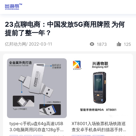
23点聊电商：中国发放5G商用牌照 为何
提前了整一年？
亿邦动力网/ 2022-03-11
1873
125
type-c手机u盘64g高速USB
XT8001入场验票机场铁路巡
3.0电脑两用闪存盘128g手机
查安卓手机条码扫描器手持
OTG扩展优盘
终端pda