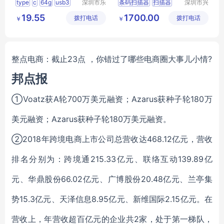
type
c
64g
usb3
深圳市乐
条码扫描器
扫描器
深圳市兴
众文化科
通物联科
闪存盘
128g
手持终端
pda
19.55
1700.00
拨打电话
技有限公
拨打电话
技有限公
￥
￥
安卓手机
司
司
整点电商：截止23点 ，你错过了哪些电商圈大事儿小情?
邦点报
①Voatz获A轮700万美元融资；Azarus获种子轮180万
美元融资；Azarus获种子轮180万美元融资。
②2018年跨境电商上市公司总营收达468.12亿元，营收
排名分别为：跨境通215.33亿元、联络互动139.89亿
元、华鼎股份66.02亿元、广博股份20.48亿元、兰亭集
势15.3亿元、天泽信息8.95亿元、新维国际2.15亿元。在
营收上，年营收超百亿元的企业共2家，处于第一梯队，