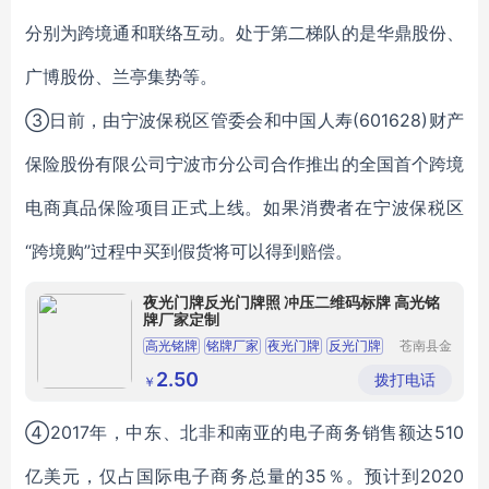
分别为跨境通和联络互动。处于第二梯队的是华鼎股份、
广博股份、兰亭集势等。
③日前，由宁波保税区管委会和中国人寿(601628)财产
保险股份有限公司宁波市分公司合作推出的全国首个跨境
电商真品保险项目正式上线。如果消费者在宁波保税区
“跨境购”过程中买到假货将可以得到赔偿。
夜光门牌反光门牌照 冲压二维码标牌 高光铭
牌厂家定制
高光铭牌
铭牌厂家
夜光门牌
反光门牌
苍南县金
乡镇洪安
门户标牌
工艺品厂
2.50
拨打电话
￥
④2017年，中东、北非和南亚的电子商务销售额达510
亿美元，仅占国际电子商务总量的35％。预计到2020