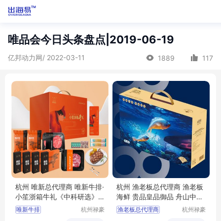
唯品会今日头条盘点|2019-06-19
亿邦动力网/ 2022-03-11
1889
117
杭州 唯新总代理商 唯新牛排·
杭州 渔老板总代理商 渔老板
小笙浙箱牛礼《中科研选》8
海鲜 贵品皇品御品 舟山中黄
88型 团购礼品福利
鱼 东海大带鱼 精品白玉贝
唯新牛排
杭州禄豪
渔老板总代理商
杭州禄豪
科技有限
科技有限
小笙浙箱牛礼