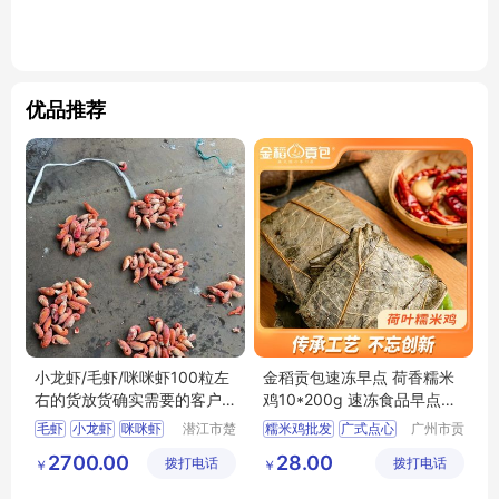
优品推荐
小龙虾/毛虾/咪咪虾100粒左
金稻贡包速冻早点 荷香糯米
右的货放货确实需要的客户
鸡10*200g 速冻食品早点早
可以来搞点
茶广式点心批发价格 早餐供
毛虾
小龙虾
咪咪虾
潜江市楚
糯米鸡批发
广式点心
广州市贡
应商 酒家之选
淼水产品
包餐饮管
早餐价格
早点批发
2700.00
28.00
拨打电话
有限公司
拨打电话
理有限公
￥
￥
速冻早点
司