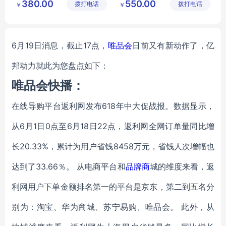
380.00
550.00
拨打电话
公司
拨打电话
公司
￥
￥
中科研选
888型
春节团购礼品
6月19日消息，截止17点，
唯品会
日前又有新动作了，亿
邦动力就此为您盘点如下：
唯品会快播：
在线导购平台返利网发布618年中大促战报。数据显示，
从6月1日0点至6月18日22点，返利网全网订单量同比增
长20.33%，累计为用户省钱8458万元，省钱人次增幅也
达到了33.66％。 从电商平台和
品牌商
城的维度来看，返
利网用户下单金额排名第一的平台是京东，第二到五名分
别为：淘宝、华为商城、苏宁易购、唯品会。 此外，从