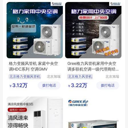
格力变频风管机 家庭中央空
Gree格力风管机家用中央空
调HDC系列 空调GMV
调多联机空调一级代理商经
销商
北京格力变频风管机
北京旭瑞
北京格力风管机
北京旭瑞
达暖通设
达暖通设
格力家庭中央空调HDC
格力家用中央空调
3.12万
3.22万
拨打电话
备有限公
拨打电话
备有限公
￥
￥
格力空调GMV
格力空调一级代理商
司
司
格力变频风管机
中央空调