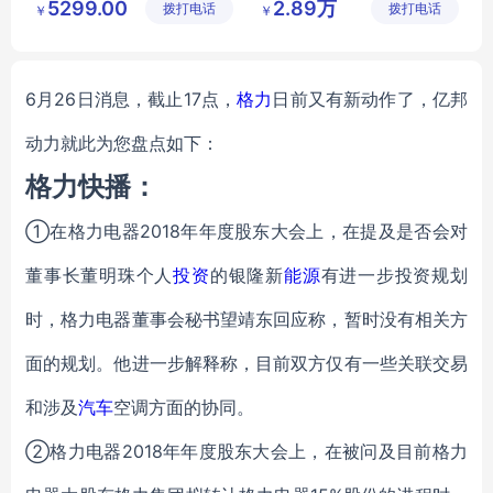
5299.00
2.89万
拨打电话
备有限公
拨打电话
备有限公
￥
￥
格力FGR2
6Pdc1Na
NHDR56PA
司
司
6Pd
KaNh
N3
格力中央空调
格力风管机
6月26日消息，截止17点，
格力
日前又有新动作了，亿邦
动力就此为您盘点如下：
格力快播：
①在格力电器2018年年度股东大会上，在提及是否会对
董事长董明珠个人
投资
的银隆新
能源
有进一步投资规划
时，格力电器董事会秘书望靖东回应称，暂时没有相关方
面的规划。他进一步解释称，目前双方仅有一些关联交易
和涉及
汽车
空调方面的协同。
②格力电器2018年年度股东大会上，在被问及目前格力