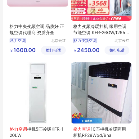
格力中央变频空调 品质好 正
格力变频冷暖挂机 家用空调
规空调代理商 资质齐全
节能空调 KFR-26GW/(2656
3)FNhAa-B3JY01
格力空调
北京云红
格力变频空调
北京云红
创业制冷
创业制冷
北京格力空调
格力壁挂冷暖空调
1600.00
2450.00
拨打电话
设备有限
拨打电话
设备有限
￥
￥
格力中央空调
格力家用空调
公司
公司
格力变频空调
格力分体空调
北京格力空调代理商
节能空调
格力空调
柜机5匹冷暖KFR-1
格力空调
10匹柜机冷暖商用
20LW
柜机RF28Wpd/Bna