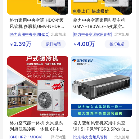
格力家用中央空调 HDC变频
格力中央空调家用别墅主机
风管机 多联机GMV-NHDR32
GMV-H180WL/Ha变频空调
P/H
风管机
格力家用中央空调HDC
北京旭瑞
格力中央空调家用别墅
北京旭瑞
达暖通设
达暖通设
格力GMV
格力GMV
H180WLH2
2.39万
4.00万
拨打电话
备有限公
拨打电话
备有限公
￥
￥
NHD32PLA
格力变频空调风管机
司
司
NHD40PLA
GMV
NHDR32P
H
格力中央空调
格力空气能一体机 火凤凰系
格力变频风管机家用中央空
列超低温冷暖一体机 6P中央
调1.5HP风管FGR3.5Pd/KaN
空调
h-N3
GN
HRZ11MDGV
泽润鸿通
北京格力变频风管机
北京旭瑞