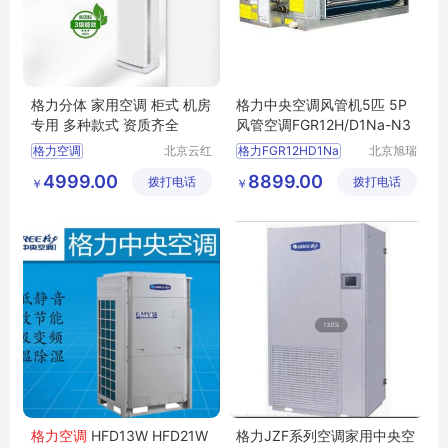
格力分体 家用空调 柜式 机房
格力中央空调风管机5匹 5P
专用 多种款式 资质齐全
风管空调FGR12H/D1Na-N3
格力空调
北京云红
格力FGR12HD1Na
北京旭瑞
创业制冷
达暖通设
格力中央空调
N3
格力FGR12D1Na
4999.00
8899.00
拨打电话
设备有限
拨打电话
备有限公
￥
￥
格力机房空调
格力风管机中央空调
公司
司
格力分体空调
格力壁挂式空调
格力空调
HFD13W HFD21W
格力JZF系列空调家用中央空