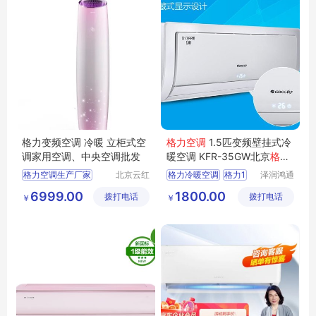
格力变频空调 冷暖 立柜式空
格力空调
1.5匹变频壁挂式冷
调家用空调、中央空调批发
暖空调 KFR-35GW北京
格力
空调
批发格力1.5P空调价格
格力空调生产厂家
北京云红
格力冷暖空调
格力1
泽润鸿通
表
创业制冷
（北京）
格力空调厂家销售电话
5P空调价格表
6999.00
1800.00
拨打电话
设备有限
拨打电话
商贸有限
￥
￥
格力空调厂家直销
格力空调批发
公司
公司
格力空调
冷暖空调
格力立式空调
壁挂式冷暖空调