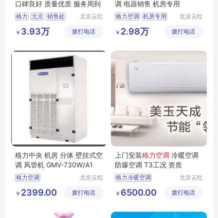
口碑良好 质量优质 服务周到
调 电器销售 机房专用
格力
北京
销售处
北京云红
格力空调
机房专用
北京云红
创业制冷
创业制冷
格力中央空调
格力精密空调
3.93万
2.98万
拨打电话
设备有限
拨打电话
设备有限
￥
￥
格力机房空调
格力家用空调
公司
公司
格力厂家
格力壁挂空调
格力中央 机房 分体 壁挂式空
上门安装
格力空调
冷暖空调
调 风管机 GMV-730W/A1
防爆空调 T3工况 资质
格力空调
北京云红
格力冷暖空调
北京云红
创业制冷
创业制冷
格力中央空调
格力分体挂机
2399.00
6500.00
拨打电话
设备有限
拨打电话
设备有限
￥
￥
格力机房空调
格力柜机
格力电器
公司
公司
格力分体空调
格力分体空调
格力壁挂式空调