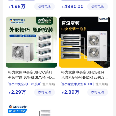
（北京）
达暖通设
NaA
格力空气能
格力变频风管机1
5匹
1.98万
4980.00
拨打电话
商贸有限
拨打电话
备有限公
￥
￥
格力冷暖一体机
格力FGR3
5Pdc1Na
公司
司
格力中央空调
格力FGR2
6Pd
KaNh
格力6P空气能
N3
5Pd
格力家用中央空调HDC系列
格力家庭中央空调HDE变频
变频空调 风管机GMV-NHD2
风管机GMV-NHDR125PLS/E
2PL/H
多联机
格力中央空调HDC系列
北京旭瑞
格力家庭中央空调HDE
北京旭瑞
达暖通设
达暖通设
格力变频中央空调
格力GMV
2.29万
2.89万
拨打电话
备有限公
拨打电话
备有限公
￥
￥
格力GMV
NHD22PLA
NHDR125PLSE
司
司
格力变频风管机
NHDR112PLSE
格力家用中央空调
格力中央空调
格力风管机空调