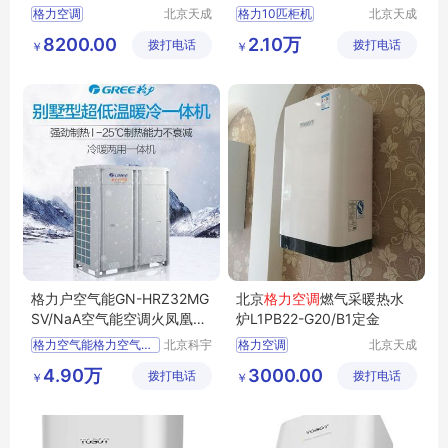
格力空调
北京天成
格力10匹柜机
北京天成
瑞亿制冷
瑞亿制冷
格力空调柜机
格力冷暖柜机
8200.00
2.10万
拨打电话
设备有限
拨打电话
设备有限
￥
￥
格力空调柜机5匹
格力空调
责任公司
责任公司
格力商用柜机
格力空调柜机
5匹格力空调
格力中央空调
格力户空气能GN-HRZ32MG
北京
格力空调
燃气采暖热水
SV/NaA空气能空调火凤凰别
炉L1PB22-G20/B1定金
墅别墅暖冷一体机
格力空气能格力空气能空调格力空气能热泵
北京科宇
格力空调
北京天成
恒业制冷
瑞亿制冷
4.90万
3000.00
拨打电话
设备有限
拨打电话
设备有限
￥
￥
公司
责任公司