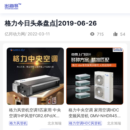
格力今日头条盘点|2019-06-26
亿邦动力网/ 2022-03-11
715
54
格力风管机空调1匹家用 中央
格力中央空调 家用空调HDC
空调1HP风管FGR2.6Pd/KaN
变频风管机 GMV-NHDR45
h-N3
P/H
格力风管机
北京旭瑞
格力空调HDC风管机
北京旭瑞
达暖通设
达暖通设
格力空调1匹家用
格力GMV
NHDR45PA