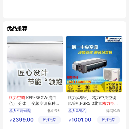
优品推荐
格力空调
KFR-35GW(亮白
格力风管机，格力中央空调
色） 分体 、变频空调多种规
风管机FGR5.0北京
格力空调
格
厂家直销
格力空调销售
北京云红
格力风管机
泽润鸿通
创业制冷
（北京）
格力厂家
格力
格力多联机
2399.00
1001.00
拨打电话
设备有限
拨打电话
商贸有限
￥
￥
格力中央空调
格力中央空调风管机FGR5
公司
公司
家用中央空调
FGR5