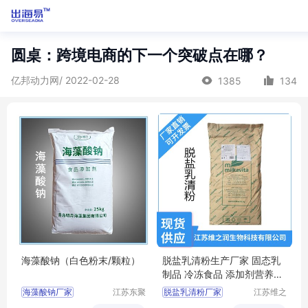
圆桌：跨境电商的下一个突破点在哪？
亿邦动力网/ 2022-02-28
1385
134
海藻酸钠（白色粉末/颗粒）
脱盐乳清粉生产厂家 固态乳
制品 冷冻食品 添加剂营养强
化剂
海藻酸钠厂家
江苏东聚
脱盐乳清粉厂家
江苏维之
生物科技
润生物科
海藻酸钠生产厂家
脱盐乳清粉食品级