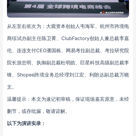
从左至右依次为：大观资本创始人韦海军、杭州市跨境电
商综试办副主任陈卫菁、ClubFactory创始人兼总裁李嘉
伦、连连支付CEO潘国栋、网易考拉副总裁、考拉研究院
院长游忠明、执御副总裁杜明皓、巨星科技高级副总裁李
锋、Shopee跨境业务总经理刘江宏、利朗达副总裁万晓
文。
温馨提示：本文为速记初审稿，保证现场嘉宾原意，未经
删节，或存纰漏，敬请谅解。
以下为演讲实录：