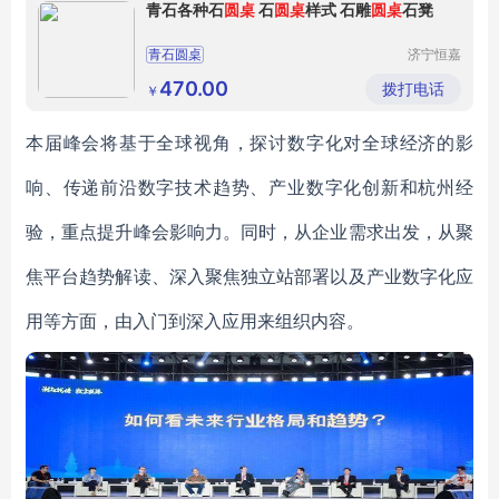
青石各种石
圆桌
石
圆桌
样式 石雕
圆桌
石凳
青石圆桌
济宁恒嘉
石业有限
公司
470.00
拨打电话
￥
本届峰会将基于全球视角，探讨数字化对全球经济的影
响、传递前沿数字技术趋势、产业数字化创新和杭州经
验，重点提升峰会影响力。同时，从企业需求出发，从聚
焦平台趋势解读、深入聚焦独立站部署以及产业数字化应
用等方面，由入门到深入应用来组织内容。