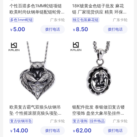
个性百搭多色1MM蛇链项链
18K镀黄金色链子批发 麻花
欧美时尚钛钢单链配链蛇骨
链 厂家现货供应 精美 环保不
链批发
变色
多色1mm蛇链
广东卡轮
独立包装麻花链
广东卡轮
饰品有限
饰品有限
钛钢单链
个性蛇链
旅游纪念麻花链
5.00
8.50
拨打电话
公司
拨打电话
公司
￥
￥
多色蛇链
百搭蛇链
韩式韩国风麻花链
北美南美麻花链
韩版麻花链
欧美复古霸气双狼头钛钢吊
银配件批发 泰银做旧复古镂
坠 个性摇滚朋克狼头项坠配
空项饰 盘坐大象吊坠挂件饰
饰批发
品直销
复古钛钢吊坠
广东卡轮
复古项饰
挂件饰品
广东卡轮
饰品有限
饰品有限
钛钢吊坠
复古吊坠
大象吊坠
14.00
62.00
拨打电话
公司
拨打电话
公司
￥
￥
狼头吊坠
复古镂空项饰