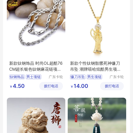
新款钛钢饰品 时尚OL超酷76
新款个性钛钢骷髅死神镰刀
CM超长银色钛钢麻花链项链
吊坠 潮牌嘻哈炫酷男生项链
男士项链
配饰批发
钛钢饰品
男士项链
广东卡轮
镰刀吊坠
男生项链
广东卡轮
饰品有限
饰品有限
新款饰品
项链配饰批发
4.50
14.00
拨打电话
公司
拨打电话
公司
￥
￥
新款钛钢饰品
钛钢骷髅
配饰批发
钛钢麻花链