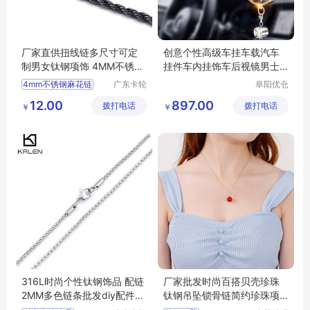
厂家直供扭线链多尺寸可定
创意个性高级车挂车载汽车
制男女钛钢项饰 4MM不锈钢
挂件车内挂饰车后视镜男士
麻花链配链
吊饰女送男友
4mm不锈钢麻花链
广东卡轮
阜阳优仓
饰品有限
供应链有
不锈钢麻花链
12.00
897.00
拨打电话
公司
拨打电话
限公司
￥
￥
钛钢项饰
4mm麻花链
扭线链
316L时尚个性钛钢饰品 配链
厂家批发时尚百搭贝壳珍珠
2MM多色链条批发diy配件批
钛钢吊坠锁骨链简约珍珠项
发
链批发