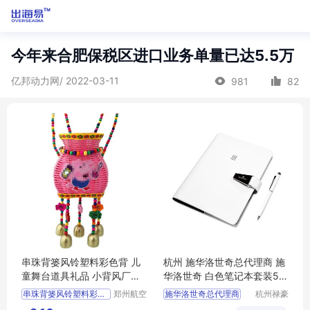
今年来合肥保税区进口业务单量已达5.5万
亿邦动力网/ 2022-03-11
981
82
串珠背篓风铃塑料彩色背 儿
杭州 施华洛世奇总代理商 施
童舞台道具礼品 小背风厂家
华洛世奇 白色笔记本套装55
包邮
75063
串珠背篓风铃塑料彩色背篓
郑州航空
施华洛世奇总代理商
杭州禄豪
港区全瑞
科技有限
儿童舞台道具礼品