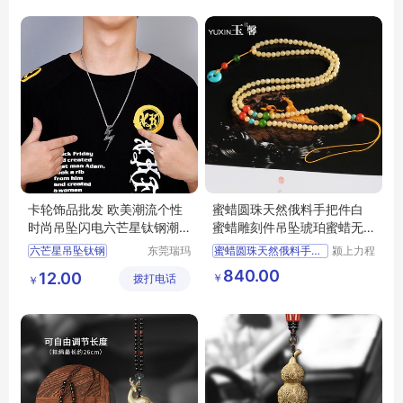
狼头钛钢吊坠
盘坐大象吊坠
卡轮饰品批发 欧美潮流个性
蜜蜡圆珠天然俄料手把件白
时尚吊坠闪电六芒星钛钢潮
蜜蜡雕刻件吊坠琥珀蜜蜡无
男配饰
优化 玉馨54
六芒星吊坠钛钢
东莞瑞玛
蜜蜡圆珠天然俄料手把件白
颍上力程
斯五金饰
仪器设备
钛钢吊坠男款批发
840.00
12.00
￥
拨打电话
品有限公
有限公司
￥
司