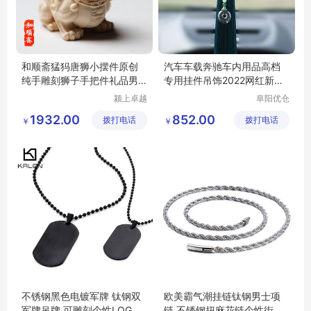
和顺斋猛犸唐狮小摆件原创
汽车车载奔驰车内用品高档
纯手雕刻狮子手把件礼品男
专用挂件吊饰2022网红新款
女包邮
女车挂饰
颍上卓越
阜阳优仓
电子商务
供应链有
1932.00
852.00
拨打电话
有限公司
拨打电话
限公司
￥
￥
不锈钢黑色电镀军牌 钛钢双
欧美霸气潮挂链钛钢男士项
军牌吊牌 可雕刻个性LOGO
链 不锈钢扭麻花链个性街头