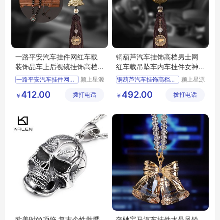
一路平安汽车挂件网红车载
铜葫芦汽车挂饰高档男士网
装饰品车上后视镜挂饰高档
红车载吊坠车内车挂件女神
男车内吊饰女
款
一路平安汽车挂件网红车载
颍上星源
铜葫芦汽车挂饰高档男士网
颍上星源
科技发展
科技发展
412.00
492.00
拨打电话
有限公司
拨打电话
有限公司
￥
￥
欧美时尚项饰 复古个性骷髅
奔驰宝马汽车挂件水晶风铃