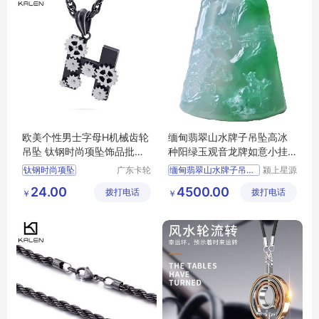
欧美个性男士字母H机械齿轮
缅甸翡翠山水牌子吊坠高冰
吊坠 钛钢时尚项坠饰品批发
种阳绿玉观音龙牌如意小挂
工厂直销
坠男女
钛钢时尚项坠
广东卡轮
缅甸翡翠山水牌子吊坠高冰
颍上星源
饰品有限
科技发展
钛钢项坠
时尚项坠
24.00
4500.00
拨打电话
公司
拨打电话
有限公司
￥
￥
齿轮吊坠
h机械齿轮吊坠