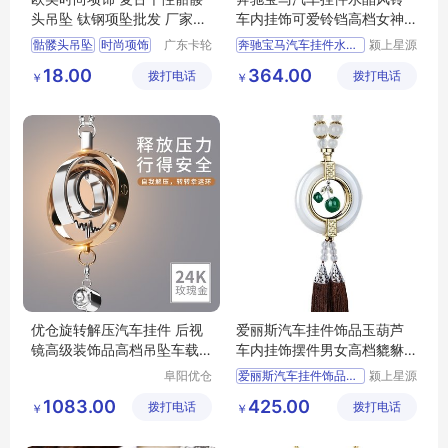
头吊坠 钛钢项坠批发 厂家直
车内挂饰可爱铃铛高档女神
销 混批
款后视镜装饰
骷髅头吊坠
时尚项饰
广东卡轮
奔驰宝马汽车挂件水晶风铃
颍上星源
饰品有限
科技发展
个性骷髅头吊坠
18.00
364.00
拨打电话
公司
拨打电话
有限公司
￥
￥
复古骷髅头吊坠
复古吊坠
优仓旋转解压汽车挂件 后视
爱丽斯汽车挂件饰品玉葫芦
镜高级装饰品高档吊坠车载
车内挂饰摆件男女高档貔貅
吊饰
吊饰用
阜阳优仓
爱丽斯汽车挂件饰品玉葫芦
颍上星源
供应链有
科技发展
1083.00
425.00
拨打电话
限公司
拨打电话
有限公司
￥
￥