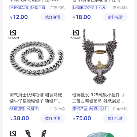
刻字
嘻哈龙骨链
不锈钢军牌
钛钢吊牌
广东卡轮
钛钢麻花链男士批发
东莞瑞玛
饰品有限
斯五金饰
钛钢双军牌吊牌
男士配饰链条麻花链
12.00
18.00
拨打电话
公司
拨打电话
品有限公
￥
￥
双军牌吊牌
电镀军牌
司
霸气男士钛钢项链 粗宽马鞭
银饰批发 925纯银小挂件 手
链牛仔扁腰银链子 项链厂家
工复古泰银吊坠 雄鹰展翅男
批发定做
款银项坠
钛钢项链
银链子
广东卡轮
泰银吊坠
纯银小挂件
广东卡轮
饰品有限
饰品有限
牛仔银链子
展翅男款银项坠
38.00
75.00
拨打电话
公司
拨打电话
公司
￥
￥
粗宽马鞭链
腰银链子
男款银项坠
展翅银项坠