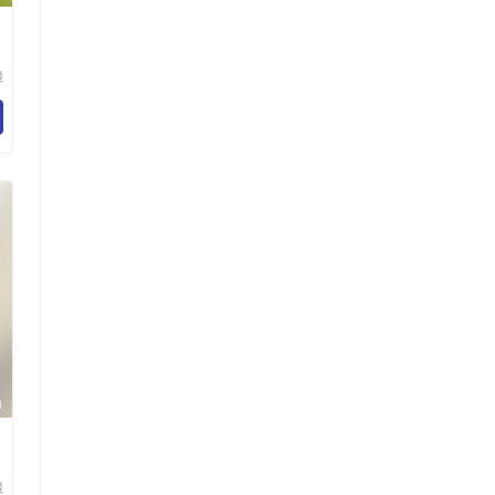
涤
璟
技
司
璟