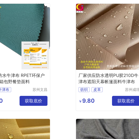
防水牛津布 RPET环保户
厂家供应防水透明PU胶210D牛
箱包野餐垫面料
津布遮阳天幕帐篷面料牛津布
D牛津布
苏州文昌
纺织
皮革
苏州成
祥纺织品
纺织科
料
再生牛津布
化纤面料
涤纶面料
有限公司
有限公
0
9.80
料
grs面料
获取底价
获取底价
￥