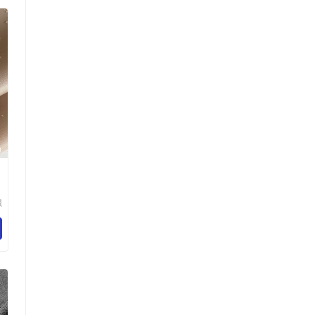
璟
技
司