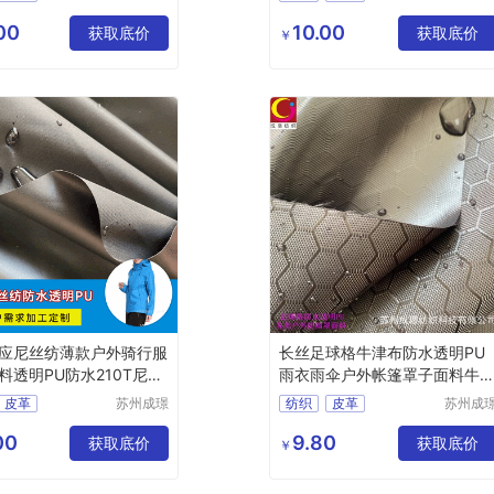
纺织科技
纺织科
料
涤纶面料
化纤面料
尼龙面料
有限公司
有限公
00
10.00
获取底价
获取底价
￥
应尼丝纺薄款户外骑行服
长丝足球格牛津布防水透明PU
料透明PU防水210T尼丝
雨衣雨伞户外帐篷罩子面料牛
布
皮革
苏州成璟
纺织
皮革
苏州成
纺织科技
纺织科
料
尼龙面料
化纤面料
涤纶面料
有限公司
有限公
00
9.80
获取底价
获取底价
￥