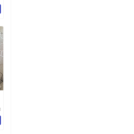
技
司
津
璟
技
司