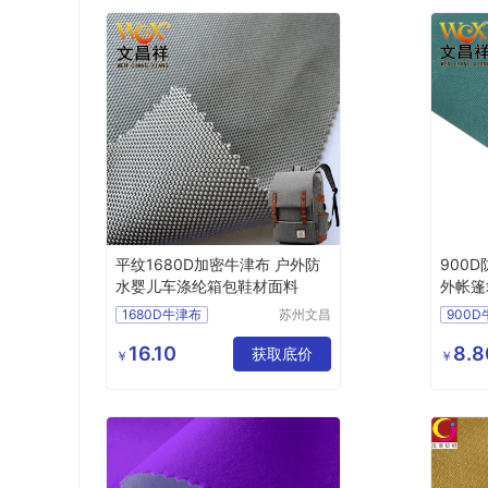
平纹1680D加密牛津布 户外防
900D
水婴儿车涤纶箱包鞋材面料
外帐篷
1680D牛津布
苏州文昌
900
祥纺织品
防水牛津布
箱包面料
防水面
有限公司
16.10
8.8
鞋材面料
获取底价
箱包面
￥
￥
涤纶牛津布面料