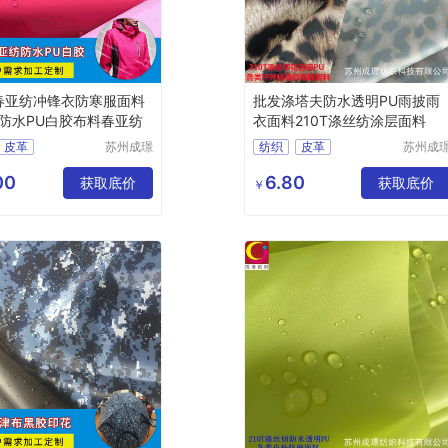
T春亚纺冲锋衣防寒服面料
批发涤塔夫防水透明PU雨披雨
防水PU白胶布料春亚纺
衣面料210T涤丝纺涂层面料
皮革
苏州成璟
纺织
皮革
苏州成
纺织科技
纺织科
料
尼龙面料
化纤面料
涤纶面料
有限公司
有限公
00
6.80
获取底价
获取底价
￥