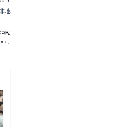
非地
本网站
om，