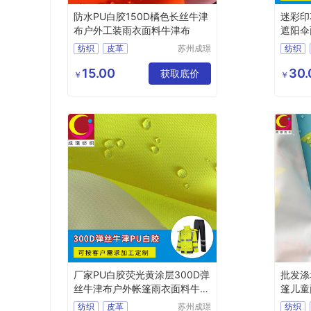
防水PU白胶150D橘色长丝牛津
迷彩印
布户外工装雨衣面料牛津布
遮阳伞
纺织
皮革
苏州成璟
纺织
纺织科技
化纤面料
涤纶面料
化纤面
有限公司
15.00
30.
获取底价
￥
￥
厂家PU白胶荧光黄涂层300D弹
批发涤
丝牛津布户外帐篷雨衣面料牛津
篷儿童
布
纺织
皮革
苏州成璟
纺织