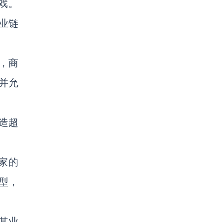
游戏。
业链
，商
并允
造超
国家的
型，
其业