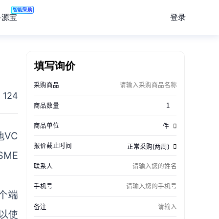
智能采购
登录
寻源宝
填写询价
124
VC
SME
一个端
以使