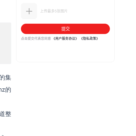
的集
z的
道整