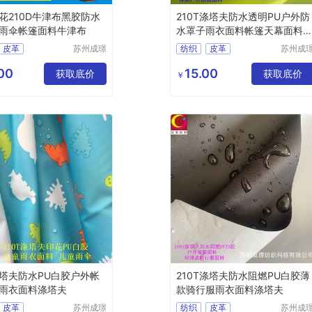
花210D牛津布黑胶防水
210T涤塔夫防水透明PU户外防
雨伞帐篷面料牛津布
水罩子雨衣面料帐篷天幕面料
塔夫
皮革
苏州成璟
纺织
皮革
苏州成
纺织科技
纺织科
料
涤纶面料
化纤面料
涤纶面料
有限公司
有限公
00
15.00
获取底价
获取底价
￥
塔夫防水PU白胶户外帐
210T涤塔夫防水阻燃PU白胶薄
雨衣面料涤塔夫
款骑行服雨衣面料涤塔夫
皮革
苏州成璟
纺织
皮革
苏州成