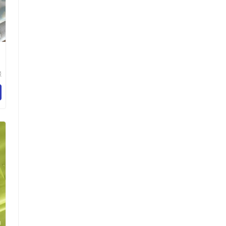
璟
技
司