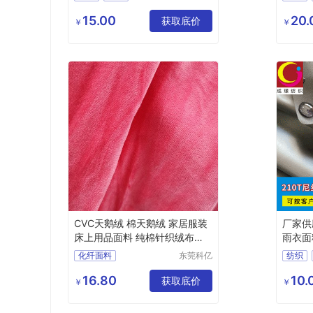
纺织科技
化纤面料
涤纶面料
化纤面
有限公司
15.00
20.
获取底价
￥
￥
CVC天鹅绒 棉天鹅绒 家居服装
厂家供
床上用品面料 纯棉针织绒布面
雨衣面
料
纺
化纤面料
东莞科亿
纺织
纺织有限
化纤面
公司
16.80
10.
获取底价
￥
￥