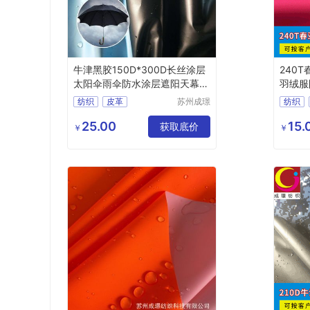
牛津黑胶150D*300D长丝涂层
240
太阳伞雨伞防水涂层遮阳天幕面
羽绒服
料
纺织
皮革
苏州成璟
纺织
纺织科技
化纤面料
化纤面
有限公司
25.00
15.
其他化纤面料
获取底价
￥
￥