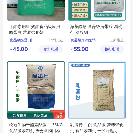
干酪素用量 奶酪食品级应用
海藻酸钠 食品级海带胶 增稠
酪蛋白 营养强化剂
剂 凝胶剂
食品级酪蛋白
郑州九庭
食品级海藻酸钠
江苏维之
化工产品
润生物科
增稠剂酪蛋白
海藻酸钠生产厂家
45.00
55.00
拨打电话
有限公司
拨打电话
技有限公
￥
￥
酪蛋白厂家
干酪素
海藻酸钠厂家
司
干酪素食品级
海藻酸钠价格
松冠生物干酪素酪蛋白 25KG
乳清粉 白俄 食品级 营养强化
食品级添加剂 改善食物口感
剂 食品添加剂 一公斤起订