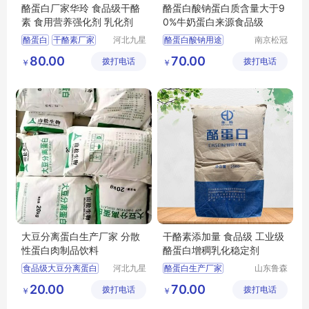
酪蛋白厂家华玲 食品级干酪
酪蛋白酸钠蛋白质含量大于9
素 食用营养强化剂 乳化剂
0%牛奶蛋白来源食品级
酪蛋白
干酪素厂家
河北九星
酪蛋白酸钠用途
南京松冠
化工产品
生物科技
食品级酪蛋白
酪蛋白酸钠含量
80.00
70.00
拨打电话
有限公司
拨打电话
有限公司
￥
￥
大豆分离蛋白生产厂家 分散
干酪素添加量 食品级 工业级
性蛋白肉制品饮料
酪蛋白增稠乳化稳定剂
食品级大豆分离蛋白
河北九星
酪蛋白生产厂家
山东鲁森
化工产品
生物科技
大豆分离蛋白厂家
酪蛋白用途
20.00
70.00
拨打电话
有限公司
拨打电话
有限公司
￥
￥
大豆分离蛋白
食品级酪蛋白厂家