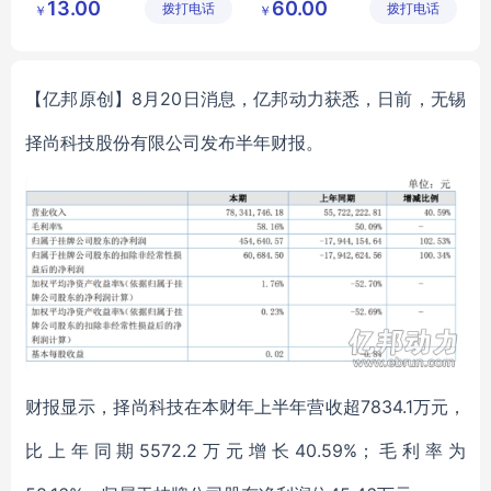
13.00
60.00
拨打电话
技有限公
拨打电话
加剂有限
￥
￥
脱盐乳清粉营养强化剂
海藻酸钠价格
司
公司
【亿邦原创】8月20日消息，亿邦动力获悉，日前，无锡
择尚科技股份有限公司发布半年财报。
财报显示，择尚科技在本财年上半年营收超7834.1万元，
比上年同期5572.2万元增长40.59%；毛利率为