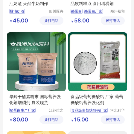
油奶渣 天然牛奶制作
品饮料糕点 食用增稠剂
酥油奶渣
四川匠兴
酪蛋白
酪蛋白厂家
郑州裕和
礼农业发
食品添加
食品级酪蛋白
45.00
58.00
拨打电话
展有限公
拨打电话
剂有限公
￥
￥
干酪素生产厂家
司
司
华羚干酪素粉末 国标营养强
食品级葡萄糖酸钙 厂家 葡萄
化剂增稠剂 袋装现货
糖酸钙营养强化剂
酪蛋白生产厂家
江苏维之
食品级葡萄糖酸钙厂家
河北利华
润生物科
生物科技
干酪素
食品级酪蛋白
葡萄糖酸钙营养强化剂
80.00
15.00
拨打电话
技有限公
拨打电话
有限公司
￥
￥
葡萄糖酸钙价格
司
葡萄糖酸钙厂家
葡萄糖酸钙生产厂家