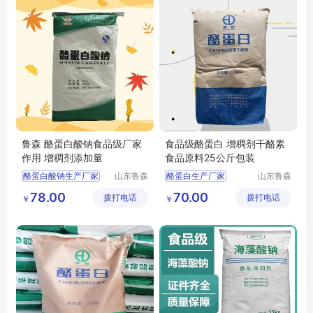
鲁森 酪蛋白酸钠食品级厂家
食品级酪蛋白 增稠剂干酪素
作用 增稠剂添加量
食品原料25公斤包装
酪蛋白酸钠生产厂家
山东鲁森
酪蛋白生产厂家
山东鲁森
生物科技
生物科技
酪蛋白酸钠用途
酪蛋白用途
78.00
70.00
拨打电话
有限公司
拨打电话
有限公司
￥
￥
酪蛋白酸钠厂家
酪蛋白含量