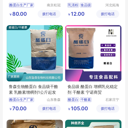
酪蛋白生产厂家
南京松冠
乳清粉
食品级
河北拓海
生物科技
生物科技
酪蛋白添加量
乳清粉价格
80.00
12.00
拨打电话
有限公司
拨打电话
有限公司
￥
￥
酪蛋白厂家价格
乳清粉用途
乳清粉报价
鲁森生物酪蛋白 食品级干酪
食品级 酪蛋白 增稠乳化稳定
素 乳酪素增稠剂1公斤起发
剂 干酪素 宁诺商贸
酪蛋白生产厂家
山东鲁森
酪蛋白
干酪素
石家庄宁
生物科技
诺商贸有
酪蛋白用途
酪蛋白价格
70.00
105.00
拨打电话
有限公司
拨打电话
限公司
￥
￥
酪蛋白含量