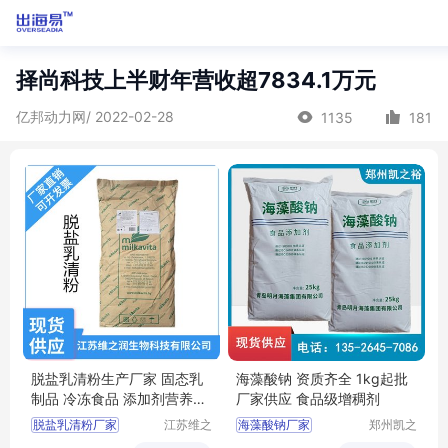
择尚科技上半财年营收超7834.1万元
亿邦动力网/ 2022-02-28
1135
181
脱盐乳清粉生产厂家 固态乳
海藻酸钠 资质齐全 1kg起批
制品 冷冻食品 添加剂营养强
厂家供应 食品级增稠剂
化剂
脱盐乳清粉厂家
江苏维之
海藻酸钠厂家
郑州凯之
润生物科
裕食品添
脱盐乳清粉食品级
海藻酸钠用途