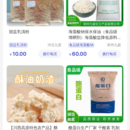
脱盐乳清粉
海藻酸钠保水保油（食品级
增稠剂）海藻酸盐降低原料
肉用量
脱盐乳清粉
河北九星
食品级海藻酸钠
郑州九庭
化工产品
化工产品
脱盐乳清粉厂家
海藻酸钠厂家
10.00
60.00
拨打电话
有限公司
拨打电话
有限公司
￥
￥
脱盐乳清粉食品级
海藻酸钠食用增稠剂
脱盐乳清粉添加剂
脱盐乳清粉批发零售
【川西高原特色农产品】酥
酪蛋白生产厂家 干酪素 乳制