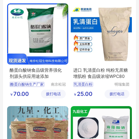
酪蛋白酸钠食品级营养强化
进口 乳清蛋白粉 纯粉无蔗糖
剂源头供应用途添加
增肌粉 食品级浓缩WPC80
酪蛋白酸钠生产厂家
南京松冠
乳清蛋白粉
明瑞集团
生物科技
（河南）
酪蛋白酸钠用途
浓缩蛋白粉
70.00
25.00
拨打电话
有限公司
拨打电话
有限公司
￥
￥
酪蛋白酸钠价格
纯粉无蔗糖增肌粉
WPC80