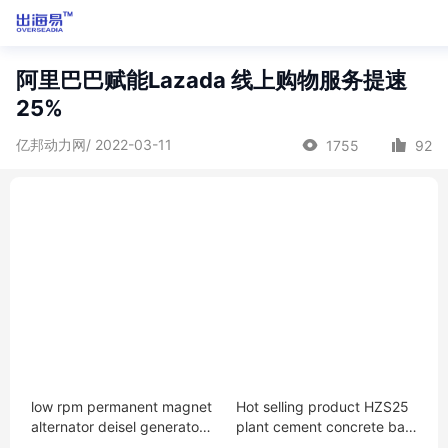
阿里巴巴赋能Lazada 线上购物服务提速
25%
亿邦动力网/ 2022-03-11
1755
92
low rpm permanent magnet
Hot selling product HZS25
alternator deisel generator
plant cement concrete bat
200kw electric motor with
ching