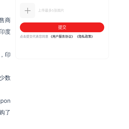
售商
印度
示，印
少数
pon
收购了