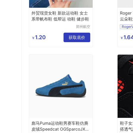
外贸现货女鞋 新款运动鞋 女士
Roger
系带帆布鞋 低帮运 动鞋 健步鞋
云朵鞋
郑州航空
RogerV
港区全瑞
琦日用品
1.20
1.
获取底价
￥
￥
店
彪马Puma运动鞋男赛车鞋仿麂
鞋子女
皮绒Speedcat OGSparcoJX3
搭透气