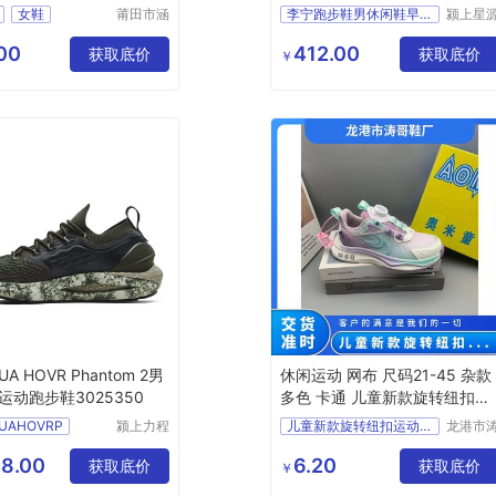
地适用
女鞋
莆田市涵
李宁跑步鞋男休闲鞋早秋新
颍上星
江区辰翊
科技发
贸易有限
有限公
00
412.00
获取底价
获取底价
￥
公司
A HOVR Phantom 2男
休闲运动 网布 尺码21-45 杂款
运动跑步鞋3025350
多色 卡通 儿童新款旋转纽扣运
动鞋
AHOVRP
颍上力程
儿童新款旋转纽扣运动鞋
龙港市
仪器设备
哥鞋厂
有限公司
8.00
6.20
获取底价
获取底价
￥