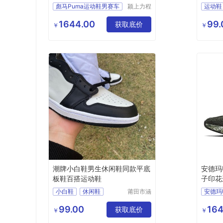
06725
彪马Puma运动鞋男赛车
颍上力程
运动鞋
仪器设备
有限公司
1644.00
99.
获取底价
￥
￥
潮牌小白鞋男生休闲鞋同款平底
安德玛U
板鞋百搭运动鞋
子印花
小白鞋
休闲鞋
莆田市涵
安德玛U
江区辰翊
运动鞋
贸易有限
99.00
164
获取底价
￥
￥
公司