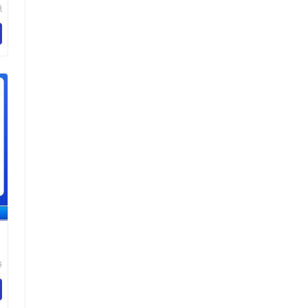
源
展
司
涛