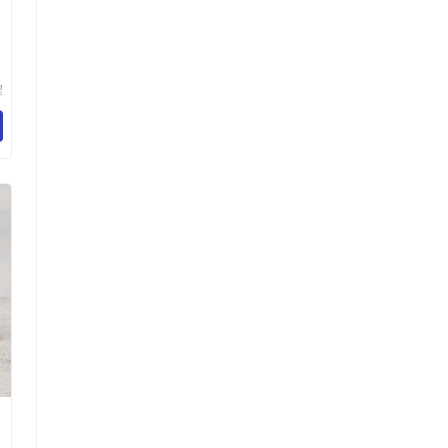
3
程
备
司
透