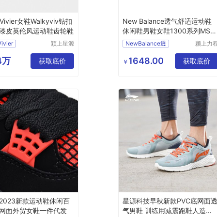
 Vivier女鞋Walkyviv钻扣
New Balance透气舒适运动鞋
漆皮英伦风运动鞋齿轮鞋
休闲鞋男鞋女鞋1300系列MS1
00TE
ivier
颍上星源
NewBalance透
颍上力
科技发展
仪器设
有限公司
有限公
64万
1648.00
获取底价
获取底价
￥
2023新款运动鞋休闲百
星源科技早秋新款PVC底网面
网面外贸女鞋一件代发
气男鞋 训练用减震跑鞋人造草