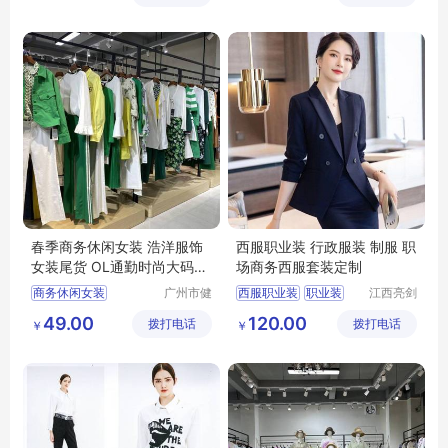
品牌女装尾货
女装
春季商务休闲女装 浩洋服饰
西服职业装 行政服装 制服 职
女装尾货 OL通勤时尚大码女
场商务西服套装定制
装货源供应
商务休闲女装
广州市健
西服职业装
职业装
江西亮剑
凡服饰有
服饰有限
浩洋服饰
大码女装
西服
行政服装
制服
49.00
120.00
拨打电话
限公司
拨打电话
公司
￥
￥