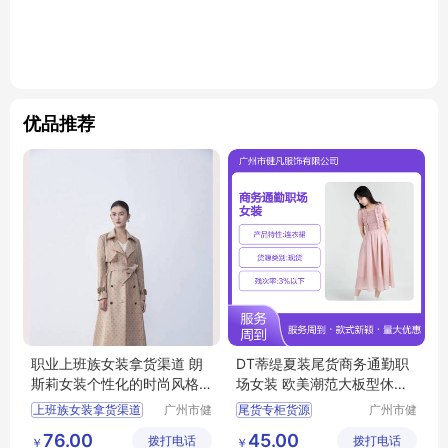
优品推荐
职业上班族女装拿货渠道 朗
DT蒂缇夏装尾货商务通勤职
斯莉女装个性化的时尚风格
场女装 欧美潮范大板型休闲
广州服装市场
风
上班族女装拿货渠道
广州市健
尾货专柜货源
广州市健
凡服饰有
凡服饰有
女装个性化的时尚风格
摩登时尚潮牌女装
76.00
45.00
拨打电话
限公司
拨打电话
限公司
￥
￥
广州服装市场
商务通勤职场女装