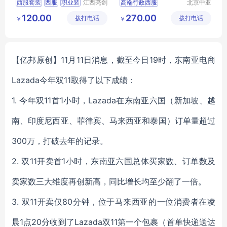
西服套装
西服
职业装
江西亮剑
高端行政西服
北京中亚
服饰有限
天商贸有
行政服装
服装定制
行政商务女士职业套装
120.00
270.00
拨打电话
公司
拨打电话
限公司
￥
￥
商务女士职业套装
职业装正装
西服定做厂家
【亿邦原创】11月11日消息，截至今日19时，东南亚电商
Lazada今年双11取得了以下成绩：
1. 今年双11首1小时，Lazada在东南亚六国（新加坡、越
南、印度尼西亚、菲律宾、马来西亚和泰国）订单量超过
300万，打破去年的记录。
2. 双11开卖首1小时，东南亚六国总体买家数、订单数及
卖家数三大维度再创新高，同比增长均至少翻了一倍。
3. 双11开卖仅80分钟，位于马来西亚的一位消费者在凌
晨1点20分收到了Lazada双11第一个包裹（首单快递送达