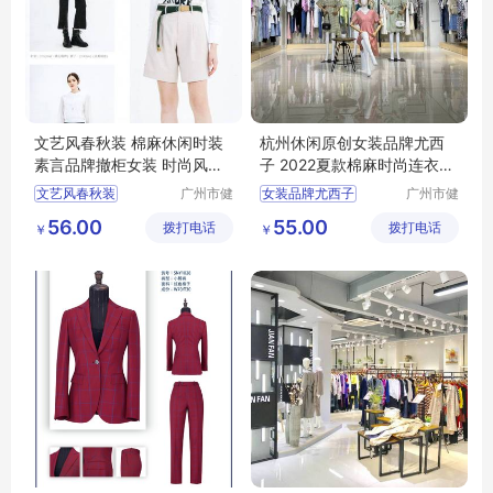
文艺风春秋装 棉麻休闲时装
杭州休闲原创女装品牌尤西
素言品牌撤柜女装 时尚风衣
子 2022夏款棉麻时尚连衣裙
连衣裙走份
广州尾货库存
文艺风春秋装
广州市健
女装品牌尤西子
广州市健
凡服饰有
凡服饰有
棉麻休闲时装
夏款棉麻时尚连衣裙
56.00
55.00
拨打电话
限公司
拨打电话
限公司
￥
￥
素言品牌撤柜女装
杭州休闲原创
时尚风衣
连衣裙