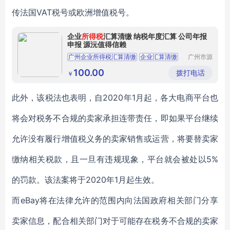
传法国VAT税号或欧洲增值税号。
企业
所得税
汇算清缴 纳税年度汇算 公司年报
申报 源沅值得信赖
广州企业所得税汇算清缴
企业汇算清缴
广州市源
沅财务管
广州汇算清缴
汇算清缴怎么做
理有限公
100.00
拨打电话
￥
司
公司年报申报
此外，该税法也表明，自2020年1月起，各大电商平台也
将会对税务不合规的卖家承担连带责任，即如果平台继续
允许没有履行增值税义务的卖家销售或运营，将要替卖家
缴纳相关税款，且一旦有违规现象，平台就会被处以5%
的罚款。该法案将于2020年1月起生效。
而eBay将在法律允许的范围内向法国政府相关部门分享
卖家信息，配合相关部门对于可能存在税务不合规的卖家