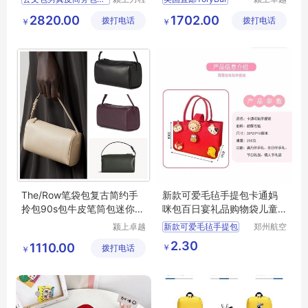
仪器设备
电子商务
2820.00
1702.00
拨打电话
有限公司
拨打电话
有限公司
￥
￥
The/Row笔袋包复古简约手
新款可爱毛毡手提包卡通妈
拎包90s包牛皮笔筒包迷你腋
咪包百日宴礼品购物袋儿童
下手提包包女
卡通
颍上卓越
新款可爱毛毡手提包
郑州航空
电子商务
港区全瑞
卡通妈咪包
2.30
1110.00
￥
拨打电话
有限公司
琦日用品
￥
百日宴礼品购物袋儿童卡通
店