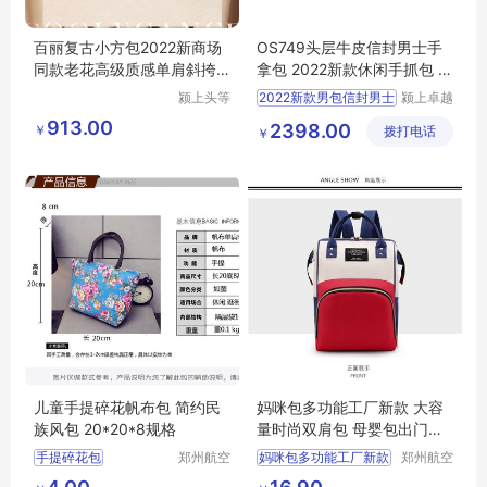
百丽复古小方包2022新商场
OS749头层牛皮信封男士手
同款老花高级质感单肩斜挎
拿包 2022新款休闲手抓包 全
马鞍X5737AX2
国直供
颍上头等
2022新款男包信封男士
颍上卓越
舱科技发
电子商务
913.00
2398.00
￥
展有限公
拨打电话
有限公司
￥
司
儿童手提碎花帆布包 简约民
妈咪包多功能工厂新款 大容
族风包 20*20*8规格
量时尚双肩包 母婴包出门奶
瓶尿片背包
手提碎花包
郑州航空
妈咪包多功能工厂新款
郑州航空
港区芙乐
港区全瑞
简约民族风包
大容量时尚双肩包