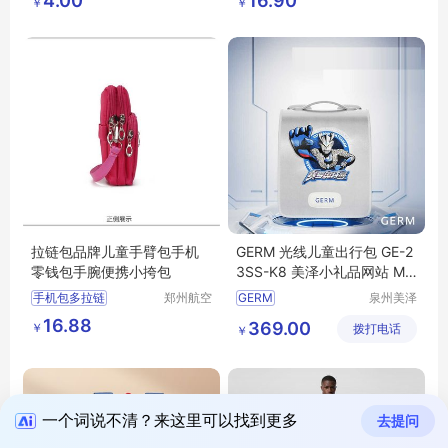
4.00
16.90
￥
￥
鑫日用百
琦日用品
碎花小帆布包
母婴包出门奶瓶尿片背包
货店
店
拉链包品牌儿童手臂包手机
GERM 光线儿童出行包 GE-2
零钱包手腕便携小挎包
3SS-K8 美泽小礼品网站 MY
-YA-(T)-87
手机包多拉链
郑州航空
GERM
泉州美泽
港区芙乐
贸易有限
手臂包挂脖子小包
光线儿童出行包
GE
16.88
369.00
￥
鑫日用百
拨打电话
公司
￥
跑步零钱包手腕包
23SS
K8
小礼品网站
货店
MY
YA
T
87
一个词说不清？来这里可以找到更多
去提问