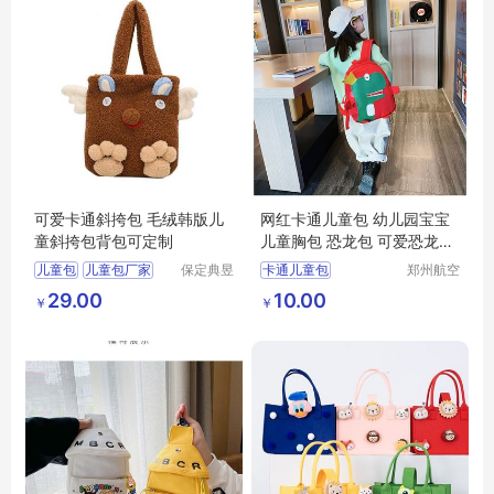
可爱卡通斜挎包 毛绒韩版儿
网红卡通儿童包 幼儿园宝宝
童斜挎包背包可定制
儿童胸包 恐龙包 可爱恐龙防
走失背包
儿童包
儿童包厂家
保定典昱
卡通儿童包
郑州航空
箱包制造
港区芙乐
儿童包批发
幼儿园宝宝儿童胸包
29.00
10.00
￥
￥
有限公司
鑫日用百
儿童包定制
恐龙包
货店
儿童包生产
可爱恐龙防走失背包