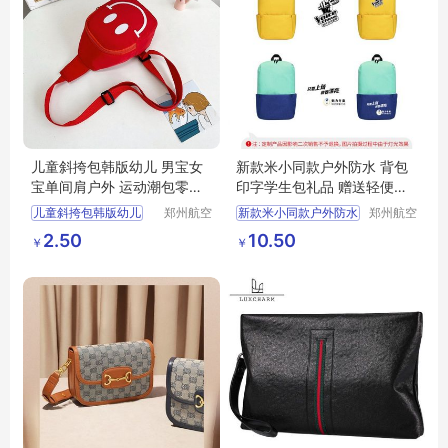
儿童斜挎包韩版幼儿 男宝女
新款米小同款户外防水 背包
宝单间肩户外 运动潮包零钱
印字学生包礼品 赠送轻便旅
包迷你
行双肩包
儿童斜挎包韩版幼儿
郑州航空
新款米小同款户外防水
郑州航空
港区全瑞
港区全瑞
男宝女宝单间肩户外
背包印字学生包礼品
2.50
10.50
￥
￥
琦日用品
琦日用品
运动潮包零钱包迷你
赠送轻便旅行双肩包
店
店