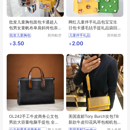
批发儿童胸包面包卡通超人
网红儿童伴手礼品包宝宝生
包男女童帆布单肩斜挎包亲
日包卡通毛毡手提礼品袋回
子手机儿童包
礼包
批发儿童胸包
郑州航空
儿童伴手礼品
郑州航空
港区全瑞
港区全瑞
卡通超人包
卡通毛毡手提礼品袋
3.50
2.00
￥
￥
琦日用品
琦日用品
女童帆布单肩斜挎包
回礼包
店
店
亲子手机儿童包
OL242手工牛皮商务公文包
美国直邮Tory Burch女包TB
男款大容量电脑手提包 全国
新款牛皮印花风琴包相机包
可售
单肩斜挎方包
公文包男真皮商务包大容量
颍上力程
美国直邮ToryBur
颍上卓越