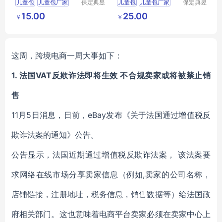
儿童包
儿童包厂家
保定典昱
儿童包
儿童包厂家
保定典昱
箱包制造
箱包制造
儿童包批发
儿童包批发
15.00
25.00
￥
￥
有限公司
有限公司
儿童包定制
儿童包定制
儿童包生产
儿童包生产
这周，跨境电商一周大事如下：
1. 法国VAT反欺诈法即将生效 不合规卖家或将被禁止销
售
11月5日消息，日前，eBay发布《关于法国通过增值税反
欺诈法案的通知》公告。
公告显示，法国近期通过增值税反欺诈法案， 该法案要
求网络在线市场分享卖家信息（例如,卖家的公司名称，
店铺链接，注册地址，税务信息，销售数据等）给法国政
府相关部门。这也意味着电商平台卖家必须在卖家中心上