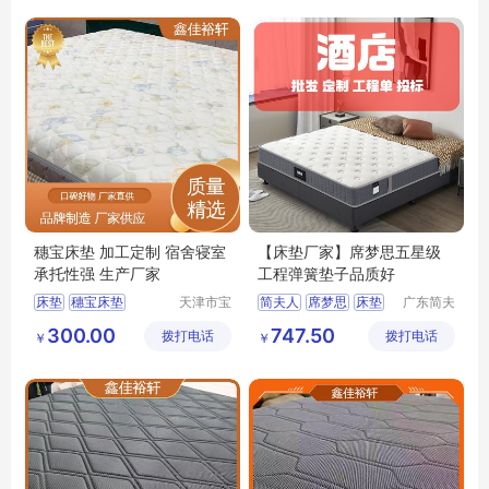
穗宝床垫 加工定制 宿舍寝室
【床垫厂家】席梦思五星级
承托性强 生产厂家
工程弹簧垫子品质好
床垫
穗宝床垫
天津市宝
简夫人
席梦思
床垫
广东简夫
坻区鑫佳
人家纺有
天津床垫
榻榻米
乳胶床垫
300.00
747.50
拨打电话
裕轩床垫
拨打电话
限公司
￥
￥
床垫厂家
厂