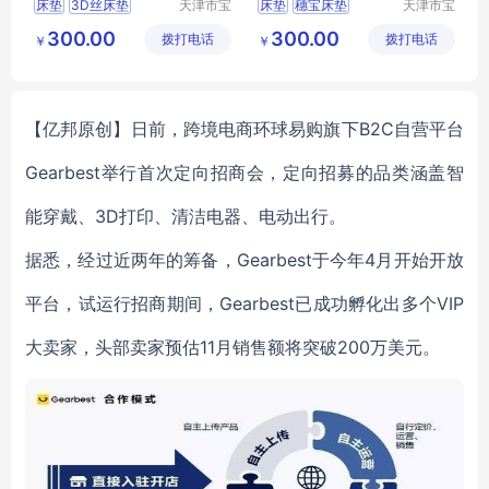
床垫
3D丝床垫
天津市宝
床垫
穗宝床垫
天津市宝
坻区鑫佳
坻区鑫佳
环保3e椰棕垫
天津床垫
300.00
300.00
拨打电话
裕轩床垫
拨打电话
裕轩床垫
￥
￥
席梦思弹簧垫
席梦思弹簧垫
厂
厂
穗宝床垫
3D丝床垫
【亿邦原创】日前，跨境电商环球易购旗下B2C自营平台
Gearbest举行首次定向招商会，定向招募的品类涵盖智
能穿戴、3D打印、清洁电器、电动出行。
据悉，经过近两年的筹备，Gearbest于今年4月开始开放
平台，试运行招商期间，Gearbest已成功孵化出多个VIP
大卖家，头部卖家预估11月销售额将突破200万美元。