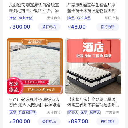
六面透气 穗宝床垫 宿舍寝室
厂家床垫寝室学生宿舍加厚
来图定制 各种规格 生产厂家
垫子褥子床褥应急物资酒店
床垫
穗宝床垫
天津市宝
床垫
寝室床垫
绍兴市柯
坻区鑫佳
桥区中国
环保3e椰棕垫
学校床垫
300.00
48.00
拨打电话
裕轩床垫
拨打电话
轻纺城黄
￥
￥
席梦思弹簧垫
厂
工兵布行
天津床垫
生产厂家 承托性强 星级酒店
【床垫厂家】席梦思五星级
宾馆 床垫 来图定制 各种规格
酒店工程垫子弹簧乳胶床垫
挺值
床垫
乳胶棉床垫
天津市宝
简夫人
床垫
席梦思
广东简夫
坻区鑫佳
人家纺有
穗宝床垫
竹炭棕床垫
乳胶床垫
300.00
897.00
拨打电话
裕轩床垫
拨打电话
限公司
￥
￥
床垫厂家
厂