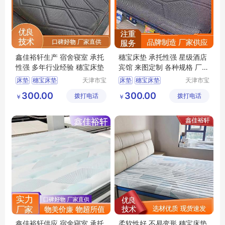
鑫佳裕轩生产 宿舍寝室 承托
穗宝床垫 承托性强 星级酒店
性强 多年行业经验 穗宝床垫
宾馆 来图定制 各种规格 厂家
供应
床垫
穗宝床垫
天津市宝
床垫
穗宝床垫
天津市宝
坻区鑫佳
坻区鑫佳
席梦思弹簧垫
榻榻米
3D丝床垫
天津床垫
300.00
300.00
拨打电话
裕轩床垫
拨打电话
裕轩床垫
￥
￥
天津床垫
异形尺寸折叠棕垫
厂
厂
鑫佳裕轩供应 宿舍寝室 承托
柔软性好 不易变形 穗宝床垫