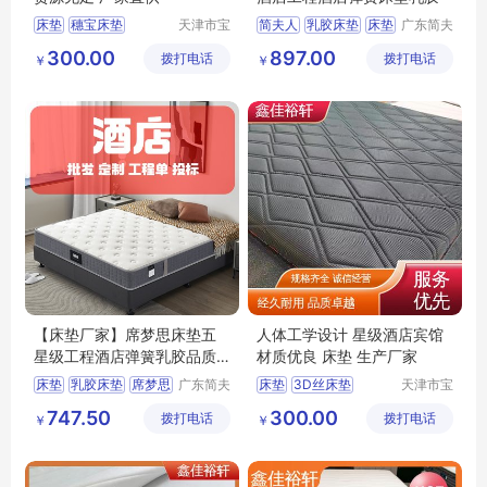
床垫
穗宝床垫
天津市宝
简夫人
乳胶床垫
床垫
广东简夫
坻区鑫佳
人家纺有
床垫厂家
席梦思
300.00
897.00
拨打电话
裕轩床垫
拨打电话
限公司
￥
￥
席梦思弹簧垫
厂
黄麻棕环保垫
【床垫厂家】席梦思床垫五
人体工学设计 星级酒店宾馆
星级工程酒店弹簧乳胶品质
材质优良 床垫 生产厂家
好
床垫
乳胶床垫
席梦思
广东简夫
床垫
3D丝床垫
天津市宝
人家纺有
坻区鑫佳
弹簧床垫
简夫人
黄麻棕环保垫
747.50
300.00
拨打电话
限公司
拨打电话
裕轩床垫
￥
￥
天津床垫
乳胶棉床垫
厂