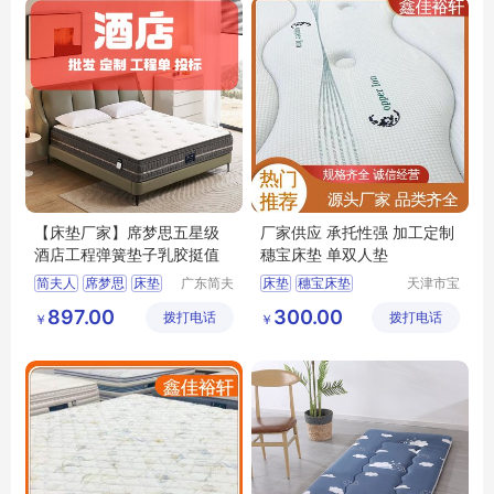
【床垫厂家】席梦思五星级
厂家供应 承托性强 加工定制
酒店工程弹簧垫子乳胶挺值
穗宝床垫 单双人垫
简夫人
席梦思
床垫
广东简夫
床垫
穗宝床垫
天津市宝
人家纺有
坻区鑫佳
乳胶床垫
弹簧床垫
床垫厂家
天津床垫
897.00
300.00
拨打电话
限公司
拨打电话
裕轩床垫
￥
￥
3D丝床垫
厂