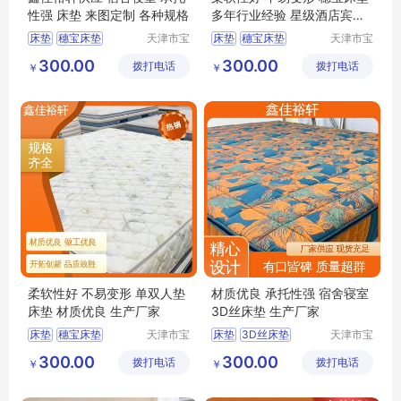
性强 床垫 来图定制 各种规格
多年行业经验 星级酒店宾馆
厂家供应
床垫
穗宝床垫
天津市宝
床垫
穗宝床垫
天津市宝
坻区鑫佳
坻区鑫佳
环保3e椰棕垫
3D丝床垫
天津床垫
300.00
300.00
拨打电话
裕轩床垫
拨打电话
裕轩床垫
￥
￥
竹炭棕床垫
席梦思弹簧垫
厂
厂
席梦思弹簧垫
柔软性好 不易变形 单双人垫
材质优良 承托性强 宿舍寝室
床垫 材质优良 生产厂家
3D丝床垫 生产厂家
床垫
穗宝床垫
天津市宝
床垫
3D丝床垫
天津市宝
坻区鑫佳
坻区鑫佳
3D丝床垫
竹炭棕床垫
环保3e椰棕垫
300.00
300.00
拨打电话
裕轩床垫
拨打电话
裕轩床垫
￥
￥
榻榻米
穗宝床垫
榻榻米
厂
厂