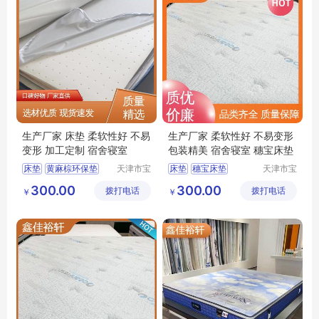
生产厂家 床垫 柔软性好 不易
生产厂家 柔软性好 不易变形
变形 加工定制 宿舍寝室
包装精美 宿舍寝室 穗宝床垫
床垫
黄麻棕环保垫
天津市宝
床垫
穗宝床垫
天津市宝
坻区鑫佳
坻区鑫佳
天津床垫
竹炭棕床垫
天津床垫
床垫厂家
300.00
300.00
拨打电话
裕轩床垫
拨打电话
裕轩床垫
￥
￥
3D丝床垫
3D丝床垫
厂
厂