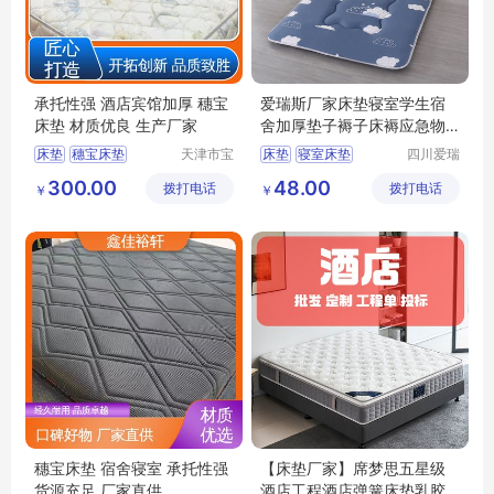
承托性强 酒店宾馆加厚 穗宝
爱瑞斯厂家床垫寝室学生宿
床垫 材质优良 生产厂家
舍加厚垫子褥子床褥应急物
资酒店榻榻米
床垫
穗宝床垫
天津市宝
床垫
寝室床垫
四川爱瑞
坻区鑫佳
斯家居用
黄麻棕环保垫
学校床垫
300.00
48.00
拨打电话
裕轩床垫
拨打电话
品有限公
￥
￥
天津床垫
竹炭棕床垫
厂
司
穗宝床垫 宿舍寝室 承托性强
【床垫厂家】席梦思五星级
货源充足 厂家直供
酒店工程酒店弹簧床垫乳胶