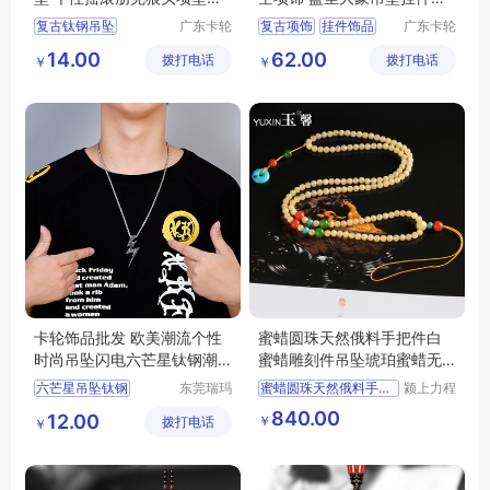
饰批发
品直销
复古钛钢吊坠
广东卡轮
复古项饰
挂件饰品
广东卡轮
饰品有限
饰品有限
钛钢吊坠
复古吊坠
大象吊坠
14.00
62.00
拨打电话
公司
拨打电话
公司
￥
￥
狼头吊坠
复古镂空项饰
狼头钛钢吊坠
盘坐大象吊坠
卡轮饰品批发 欧美潮流个性
蜜蜡圆珠天然俄料手把件白
时尚吊坠闪电六芒星钛钢潮
蜜蜡雕刻件吊坠琥珀蜜蜡无
男配饰
优化 玉馨54
六芒星吊坠钛钢
东莞瑞玛
蜜蜡圆珠天然俄料手把件白
颍上力程
斯五金饰
仪器设备
钛钢吊坠男款批发
840.00
12.00
￥
拨打电话
品有限公
有限公司
￥
司