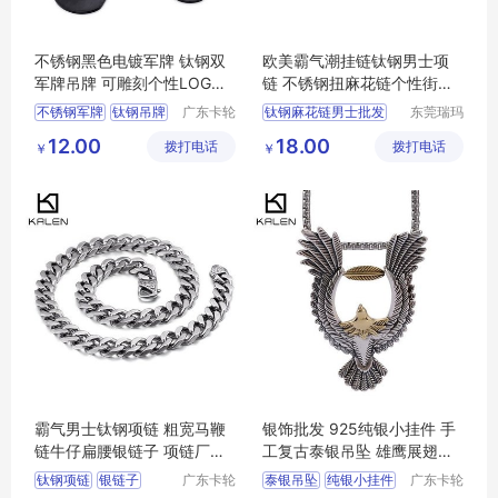
不锈钢黑色电镀军牌 钛钢双
欧美霸气潮挂链钛钢男士项
军牌吊牌 可雕刻个性LOGO
链 不锈钢扭麻花链个性街头
刻字
嘻哈龙骨链
不锈钢军牌
钛钢吊牌
广东卡轮
钛钢麻花链男士批发
东莞瑞玛
饰品有限
斯五金饰
钛钢双军牌吊牌
男士配饰链条麻花链
12.00
18.00
拨打电话
公司
拨打电话
品有限公
￥
￥
双军牌吊牌
电镀军牌
司
霸气男士钛钢项链 粗宽马鞭
银饰批发 925纯银小挂件 手
链牛仔扁腰银链子 项链厂家
工复古泰银吊坠 雄鹰展翅男
批发定做
款银项坠
钛钢项链
银链子
广东卡轮
泰银吊坠
纯银小挂件
广东卡轮
饰品有限
饰品有限