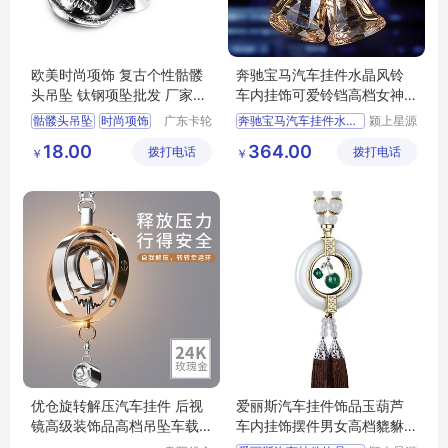
欧美时尚项饰 复古个性骷髅
奔驰宝马汽车挂件水晶风铃
头吊坠 钛钢项坠批发 厂家直
车内挂饰可爱铃铛高档女神
销 混批
款后视镜装饰
骷髅头吊坠
时尚项饰
广东卡轮
奔驰宝马汽车挂件水晶风铃
颍上星源
饰品有限
科技发展
个性骷髅头吊坠
18.00
364.00
拨打电话
公司
拨打电话
有限公司
￥
￥
复古骷髅头吊坠
复古吊坠
优仓旋转解压汽车挂件 后视
爱丽斯汽车挂件饰品玉葫芦
镜高级装饰品高档吊坠车载
车内挂饰摆件男女高档貔貅
吊饰
吊饰用