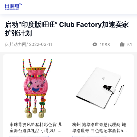
启动“印度版旺旺” Club Factory加速卖家
扩张计划
亿邦动力网/ 2022-03-11
1988
51
串珠背篓风铃塑料彩色背 儿
杭州 施华洛世奇总代理商 施
童舞台道具礼品 小背风厂家
华洛世奇 白色笔记本套装55
包邮
75063