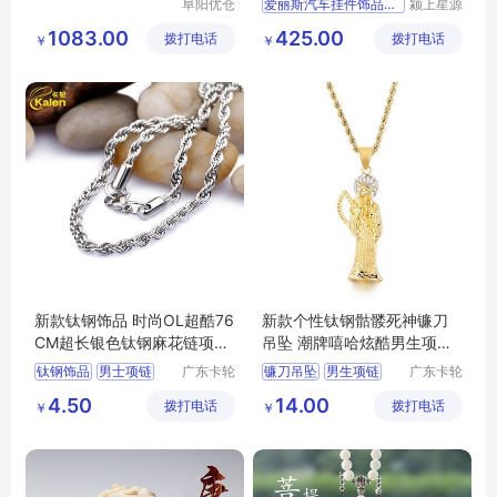
阜阳优仓
爱丽斯汽车挂件饰品玉葫芦
颍上星源
供应链有
科技发展
1083.00
425.00
拨打电话
限公司
拨打电话
有限公司
￥
￥
新款钛钢饰品 时尚OL超酷76
新款个性钛钢骷髅死神镰刀
CM超长银色钛钢麻花链项链
吊坠 潮牌嘻哈炫酷男生项链
男士项链
配饰批发
钛钢饰品
男士项链
广东卡轮
镰刀吊坠
男生项链
广东卡轮
饰品有限
饰品有限
新款饰品
项链配饰批发
4.50
14.00
拨打电话
公司
拨打电话
公司
￥
￥
新款钛钢饰品
钛钢骷髅
配饰批发
钛钢麻花链