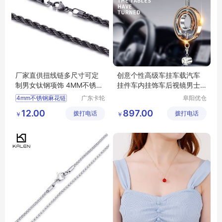
厂家直供扭线链多尺寸可定
创意个性高级车挂车载汽车
制男女钛钢项饰 4MM不锈钢
挂件车内挂饰车后视镜男士
麻花链配链
吊饰女送男友
4mm不锈钢麻花链
广东卡轮
阜阳优仓
饰品有限
供应链有
不锈钢麻花链
12.00
897.00
拨打电话
公司
拨打电话
限公司
￥
￥
钛钢项饰
4mm麻花链
扭线链