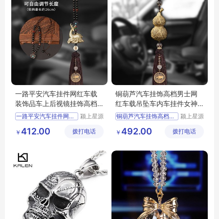
一路平安汽车挂件网红车载
铜葫芦汽车挂饰高档男士网
装饰品车上后视镜挂饰高档
红车载吊坠车内车挂件女神
男车内吊饰女
款
一路平安汽车挂件网红车载
颍上星源
铜葫芦汽车挂饰高档男士网
颍上星源
科技发展
科技发展
412.00
492.00
拨打电话
有限公司
拨打电话
有限公司
￥
￥