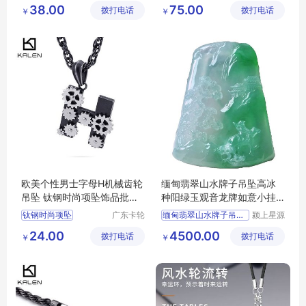
牛仔银链子
展翅男款银项坠
38.00
75.00
拨打电话
公司
拨打电话
公司
￥
￥
粗宽马鞭链
腰银链子
男款银项坠
展翅银项坠
欧美个性男士字母H机械齿轮
缅甸翡翠山水牌子吊坠高冰
吊坠 钛钢时尚项坠饰品批发
种阳绿玉观音龙牌如意小挂
工厂直销
坠男女
钛钢时尚项坠
广东卡轮
缅甸翡翠山水牌子吊坠高冰
颍上星源
饰品有限
科技发展
钛钢项坠
时尚项坠
24.00
4500.00
拨打电话
公司
拨打电话
有限公司
￥
￥
齿轮吊坠
h机械齿轮吊坠