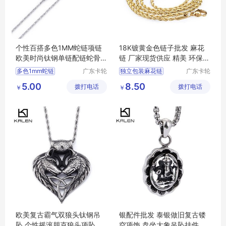
个性百搭多色1MM蛇链项链
18K镀黄金色链子批发 麻花
欧美时尚钛钢单链配链蛇骨
链 厂家现货供应 精美 环保不
链批发
变色
多色1mm蛇链
广东卡轮
独立包装麻花链
广东卡轮
饰品有限
饰品有限
钛钢单链
个性蛇链
旅游纪念麻花链
5.00
8.50
拨打电话
公司
拨打电话
公司
￥
￥
多色蛇链
百搭蛇链
韩式韩国风麻花链
北美南美麻花链
韩版麻花链
欧美复古霸气双狼头钛钢吊
银配件批发 泰银做旧复古镂
坠 个性摇滚朋克狼头项坠配
空项饰 盘坐大象吊坠挂件饰