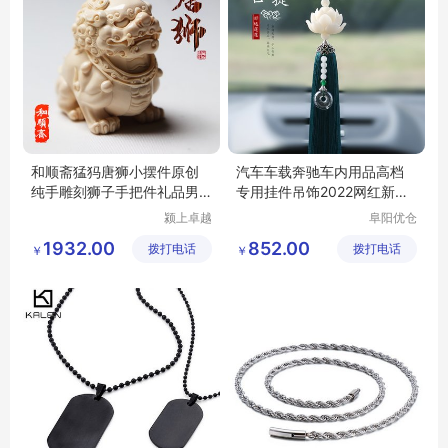
和顺斋猛犸唐狮小摆件原创
汽车车载奔驰车内用品高档
纯手雕刻狮子手把件礼品男
专用挂件吊饰2022网红新款
女包邮
女车挂饰
颍上卓越
阜阳优仓
电子商务
供应链有
1932.00
852.00
拨打电话
有限公司
拨打电话
限公司
￥
￥