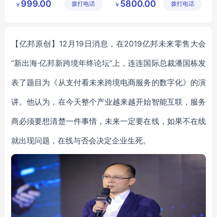
999.00
5800.00
拨打电话
设备有限
拨打电话
技有限公
￥
￥
二次卸料门报价
责任公司
司
二次卸料门价钱
二次卸料门销售
【亿邦原创】12月19日消息，在2019亿邦未来零售大会
“新出海·亿邦新跨境年终论坛”上，连连国际总裁潘国栋发
表了题目为《从支付看未来跨境电商服务的数字化》的演
讲。他认为，在今天整个产业越来越开始智能互联，服务
商必须要想清楚一件事情，未来一定要在线，如果不在线
就出现问题，在线与否会决定企业生死。