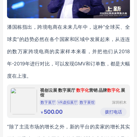
潘国栋指出，跨境电商在未来几年中，这种“全球买、全
球卖”的趋势必然在各个国家和区域中发展起来，从连连
的数万家跨境电商的卖家样本来看，并把他们从2018
年-2019年进行对比，可以发现GMV和订单数，都是大幅
度在上涨。
视创云展 数字展厅
数字化
营销 品牌
数字化
展
馆
数字展厅
VR虚拟展厅
数字展馆
深圳积木
易搭科技
元宇宙虚拟展厅
3D虚拟展厅
技术有限
500.00
拨打电话
￥
公司
“除了主流市场的增长之外，新的平台的卖家的增长其实