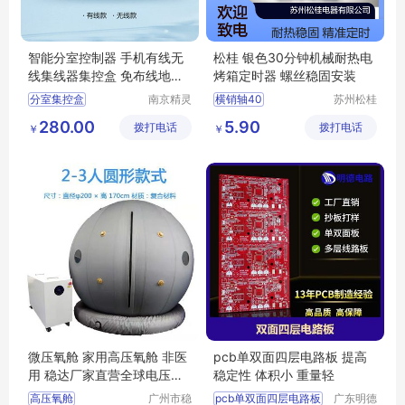
智能分室控制器 手机有线无
松桂 银色30分钟机械耐热电
线集线器集控盒 免布线地暖
烤箱定时器 螺丝稳固安装
温控器
分室集控盒
南京精灵
横销轴40
苏州松桂
智控科技
电器有限
分室控制器
8mmφ24M3
280.00
5.90
拨打电话
有限公司
拨打电话
公司
￥
￥
智能控制器
集线器
集控盒
微压氧舱 家用高压氧舱 非医
pcb单双面四层电路板 提高
用 稳达厂家直营全球电压通
稳定性 体积小 重量轻
用
高压氧舱
广州市稳
pcb单双面四层电路板
广东明德