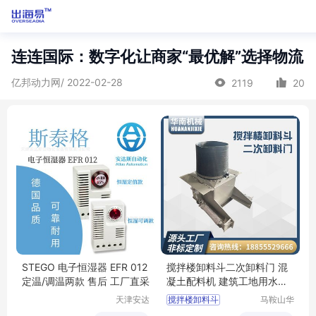
连连国际：数字化让商家“最优解”选择物流
亿邦动力网/ 2022-02-28
2119
20
STEGO 电子恒湿器 EFR 012
搅拌楼卸料斗二次卸料门 混
定温/调温两款 售后 工厂直采
凝土配料机 建筑工地用水泥
搅拌设备
天津安达
搅拌楼卸料斗
马鞍山华
斯自动化
南机械科
二次卸料门