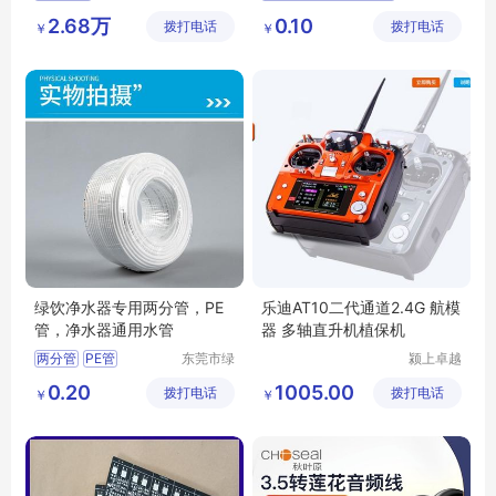
达电子有
电路科技
四层电路板加工
2.68万
0.10
拨打电话
限公司
拨打电话
有限公司
￥
￥
单双面四层板
双面四层电路板
四层pcb线路板
绿饮净水器专用两分管，PE
乐迪AT10二代通道2.4G 航模
管，净水器通用水管
器 多轴直升机植保机
两分管
PE管
东莞市绿
颍上卓越
饮净水设
电子商务
净水器通用管
绿饮
0.20
1005.00
拨打电话
备有限公
拨打电话
有限公司
￥
￥
司