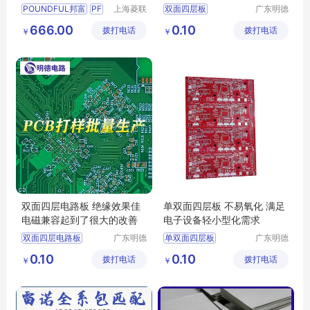
小型化需求
POUNDFUL邦富
PF
上海菱联
双面四层板
广东明德
自动化控
电路科技
MR
04计米器
PFP
四层电路板生产
666.00
0.10
拨打电话
制技术有
拨打电话
有限公司
￥
￥
C
2仪表
MF
四层电路板加工
限公司
2Q2计米器
四层pcb线路板
邦富计米器
双面四层电路板
双面四层电路板 绝缘效果佳
单双面四层板 不易氧化 满足
电磁兼容起到了很大的改善
电子设备轻小型化需求
双面四层电路板
广东明德
单双面四层板
广东明德
电路科技
电路科技
四层电路板生产
四层电路板生产
0.10
0.10
拨打电话
有限公司
拨打电话
有限公司
￥
￥
四层电路板加工
四层电路板加工
单双面四层板
双面四层电路板
pcb单双面四层电路板
pcb单双面四层电路板