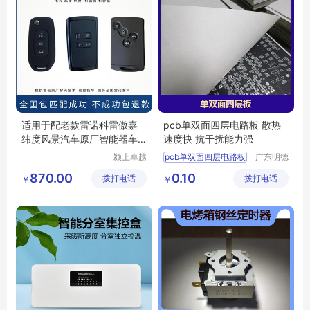
适用于配老款雷诺科雷傲嘉
pcb单双面四层电路板 散热
纬度风景汽车原厂智能器车
速度快 抗干扰能力强
钥匙
颍上卓越
pcb单双面四层电路板
广东明德
电子商务
电路科技
四层电路板加工
870.00
0.10
拨打电话
有限公司
拨打电话
有限公司
￥
￥
单双面四层板
双面四层电路板
四层pcb线路板