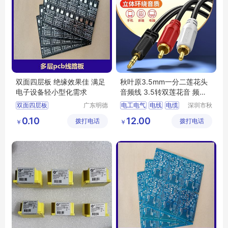
双面四层板 绝缘效果佳 满足
秋叶原3.5mm一分二莲花头
电子设备轻小型化需求
音频线 3.5转双莲花音 频线
QS6721
双面四层板
广东明德
电工电气
电线
电缆
深圳市秋
电路科技
叶原实业
pcb单双面四层电路板
音频线
视频线
0.10
12.00
拨打电话
有限公司
拨打电话
有限公司
￥
￥
四层电路板加工
莲花头音频线
四层电路板生产
双莲花音频线
多层pcb线路板