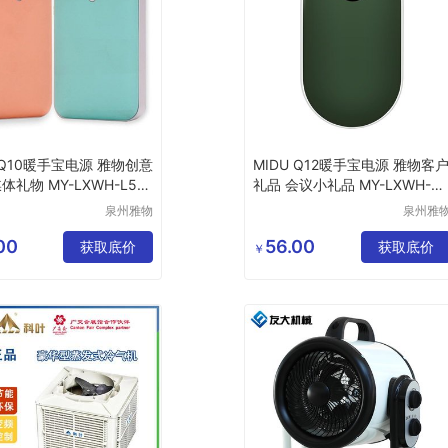
 Q10暖手宝电源 雅物创意
MIDU Q12暖手宝电源 雅物客
体礼物 MY-LXWH-L5-2
礼品 会议小礼品 MY-LXWH-L
-21
泉州雅物
泉州雅
贸易有限
贸易有
公司
公司
00
56.00
获取底价
获取底价
￥