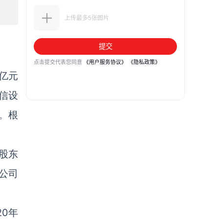
1亿元
通信设
。根
股东
，公司
20年