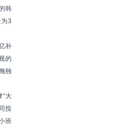
出的韩
为3
亿补
视的
春晚独
“大
司投
小班