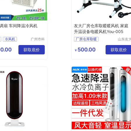
调扇 车间降温冷风机
友大厂房仓库取暖暖风机 家庭
升温设备电暖风机You-005
冷风机
广州市科
厂房仓库取暖
山东友
叶环保科
机械制
技有限公
有限公
0.00
500.00
获取底价
获取底价
￥
司