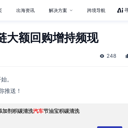
页
出海资讯
解决方案
跨境导航
链大额回购增持频现
248
开始。
你推送！
添加剂积碳清洗
汽车
节油宝积碳清洗