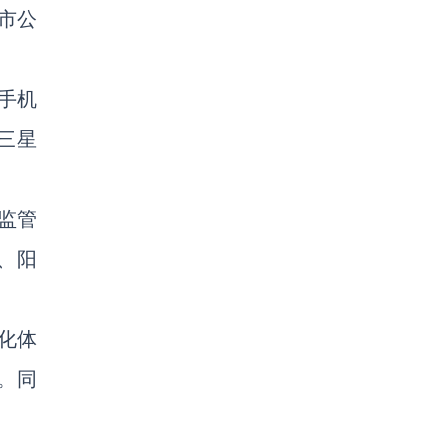
市公
能手机
是三星
险监管
、阳
化体
。同
。