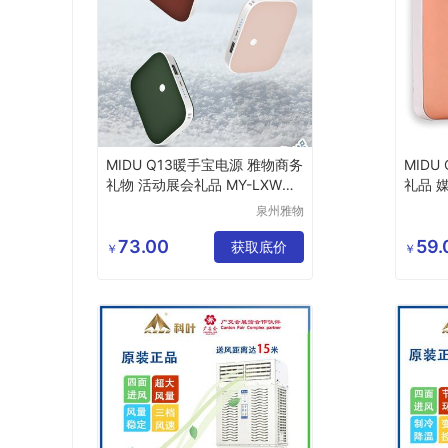
MIDU Q13暖手宝电源 雅物商务
MIDU
礼物 活动展会礼品 MY-LXWH-
礼品 媒
L5-22
3
泉州雅物
贸易有限
公司
73.00
59.
获取底价
￥
￥