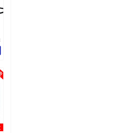
大
造
司