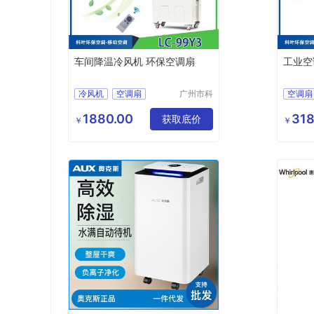
车间降温冷风机 环保空调扇
工业空
冷风机
空调扇
广州市科
空调扇
叶环保科
技有限公
1880.00
318
获取底价
￥
￥
司