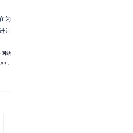
旨在为
进计
本网站
om，