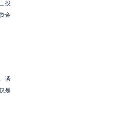
山投
轮资金
。谈
仅是