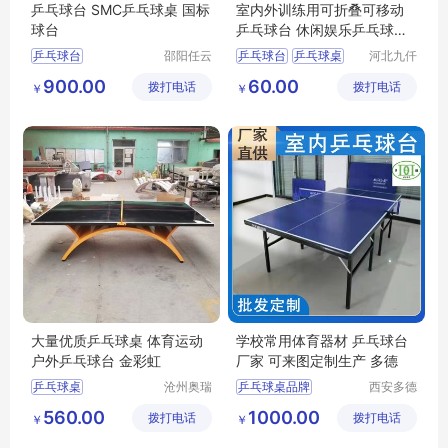
乒乓球台 SMC乒乓球桌 国标
室内外训练用可折叠可移动
球台
乒乓球台 休闲娱乐乒乓球桌
子 厂家定制
乒乓球台
邵阳任云
乒乓球台
乒乓球桌
河北九仟
宁体育用
体育器材
乒乓球台价格
比赛乒乓球台
球台
900.00
60.00
拨打电话
品有限公
拨打电话
制造有限
￥
￥
娄底乒乓球桌
球桌
司
公司
永州乒乓球
衡阳乒乓球桌
大量优质乒乓球桌 体育运动
学校常用体育器材 乒乓球台
户外乒乓球台 金彩虹
厂家 可来图定制生产 多德
乒乓球桌
沧州奥瑞
乒乓球桌品牌
西安多德
体育器材
体育用品
室外乒乓球桌
篮球场地
560.00
1000.00
拨打电话
制造有限
拨打电话
有限公司
￥
￥
金彩虹乒乓球台
学校场地器材
公司
大彩虹乒乓球台
篮球运动
乒乓球案