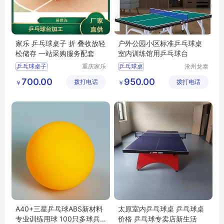
家乐 乒乓球桌子 折 叠收放轻
户外公园小区标准乒乓球桌
松储存 一站采购服务配套
室内训练馆用乒乓球台
乒乓球桌子
重庆家乐
乒乓球桌
沧州龙泰
体育用品
体育器材
资阳可折叠乒乓球台
体育馆乒乓球桌
700.00
950.00
拨打电话
有限公司
拨打电话
有限公司
￥
￥
云南乒乓球台批发
训练乒乓球桌
眉山户外乒乓球台
比赛乒乓球桌
楚雄乒乓球桌
乒乓球桌样式
A40+三星乒乓球ABS新材料
太原室内乒乓球桌 乒乓球桌
专业训练用球 100只多球兵
价格 乒乓球专卖店新生活