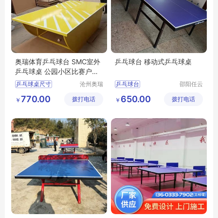
奥瑞体育乒乓球台 SMC室外
乒乓球台 移动式乒乓球桌
乒乓球桌 公园小区比赛户外
乒乓球案子
乒乓球桌尺寸
沧州奥瑞
乒乓球台
邵阳任云
体育器材
宁体育用
乒乓球台价格
室内乒乓球台
770.00
650.00
拨打电话
制造有限
拨打电话
品有限公
￥
￥
乒乓球案子
乒乓球桌
娄底乒乓球
公司
司
乒乓球桌子价格
邵阳乒乓球桌
乒乓球桌厂家