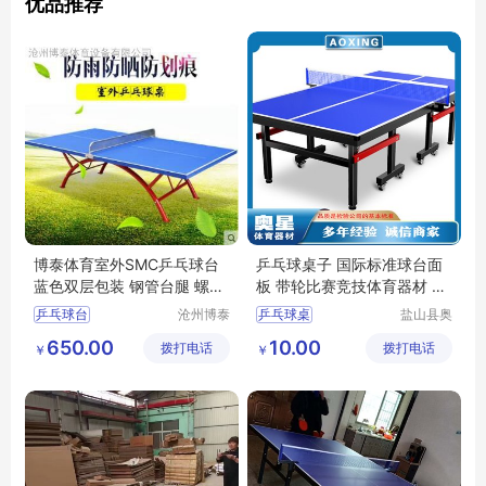
优品推荐
博泰体育室外SMC乒乓球台
乒乓球桌子 国际标准球台面
蓝色双层包装 钢管台腿 螺丝
板 带轮比赛竞技体育器材 奥
连接
星
乒乓球台
沧州博泰
乒乓球桌
盐山县奥
体育设备
星文体器
650.00
10.00
拨打电话
有限公司
拨打电话
材制造有
￥
￥
限公司