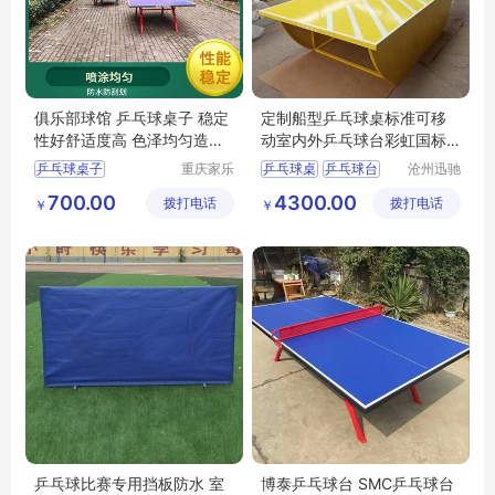
俱乐部球馆 乒乓球桌子 稳定
定制船型乒乓球桌标准可移
性好舒适度高 色泽均匀造型
动室内外乒乓球台彩虹国标
新颖
厂家
乒乓球桌子
重庆家乐
乒乓球桌
乒乓球台
沧州迅驰
体育用品
体育用品
遵义乒乓球台厂家
乒乓球
700.00
4300.00
拨打电话
有限公司
拨打电话
有限公司
￥
￥
贵州乒乓球桌
移动式乒乓球台
凉山乒乓球桌子
乒乓球用品
迪庆乒乓球桌子
乒乓球比赛专用挡板防水 室
博泰乒乓球台 SMC乒乓球台