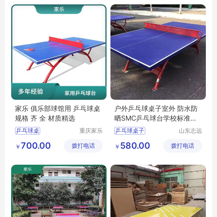
乒乓球桌批发
家乐 俱乐部球馆用 乒乓球桌
户外乒乓球桌子室外 防水防
规格 齐 全 材质精选
晒SMC乒乓球台学校标准比
赛训练桌
乒乓球桌
重庆家乐
乒乓球桌子
山东志远
体育用品
教学设备
玉林乒乓球台高度
户外乒乓球桌子
700.00
580.00
拨打电话
有限公司
拨打电话
有限公司
￥
￥
广安乒乓球赛
仙桃室外乒乓球台
文山乒乓球桌子