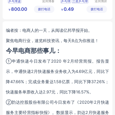
乒乓球桌
沧州博泰
乒乓球
三星乒乓球
沧州博昇
体育设备
体育器材
D40
红双喜乒乓球
800.00
0.49
拨打电话
有限公司
拨打电话
有限公司
￥
￥
新材料乒乓球
编者按：电商人的一天，从阅读亿邦早报开始。
聚焦电商行业，速览科技资讯，每天8点为你推送！
今早电商那些事儿：
①
申通快递今日发布了2020 年2月经营简报。报告显
示，申通快递2月快递服务业务收入为4.69亿元，同比下
降47.66%；完成业务量达1.58亿票，同比下降37.26%；
快递服务单票收入达2.97元，同比下降16.57%。
②
韵达控股股份有限公司今日发布了《2020年2月快递
服务主要经营指标快报》。数据显示，韵达2月快递服务