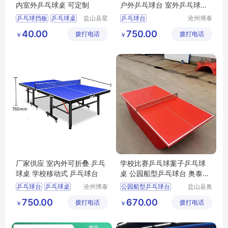
内室外乒乓球桌 可定制
户外乒乓球台 室外乒乓球台
乒乓球台厂家
乒乓球挡板
乒乓球桌
盐山县星
乒乓球台
沧州博泰
动游乐设
体育设备
乒乓球挡板厂家
40.00
750.00
拨打电话
施厂
拨打电话
有限公司
￥
￥
乒乓球桌价格
乒乓球桌厂家
厂家供应 室内外可折叠 乒乓
学校比赛乒乓球案子乒乓球
球桌 学校移动式 乒乓球台
桌 公园船型乒乓球台 奥泰定
做
乒乓球台
乒乓球桌
沧州博泰
公园船型乒乓球台
盐山县奥
体育设备
泰体育器
室内乒乓球台
大彩虹乒乓球台
750.00
670.00
拨打电话
有限公司
拨打电话
材厂
￥
￥
折叠乒乓球桌
船型乒乓球台奥泰精选
厂家乒乓球台
乒乓球台厂家定做