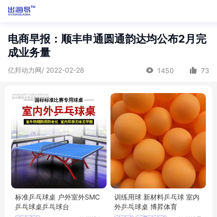
电商早报：顺丰申通圆通韵达均公布2月完
成业务量
亿邦动力网/ 2022-02-28
1450
73
标准乒乓球桌 户外室外SMC
训练用球 新材料乒乓球 室内
乒乓球桌乒乓球台
外乒乓球桌 博昇体育