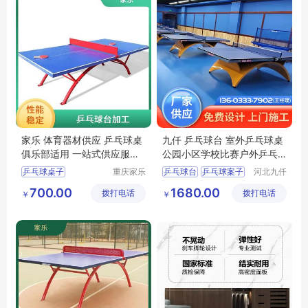
家乐 体育器材供应 乒乓球桌
九仟 乒乓球台 室外乒乓球桌
俱乐部适用 一站式供应服务
公园小区学校比赛户外乒乓
欢迎选购
球案子 可定制
乒乓球桌子
重庆家乐
乒乓球台
乒乓球案子
河北九仟
体育用品
体育器材
连云港乒乓球桌
乒乓球桌
球台
球桌
700.00
1680.00
拨打电话
有限公司
拨打电话
制造有限
￥
￥
阳江折叠乒乓球台
公司
江门乒乓球台
迪庆正规乒乓球台尺寸