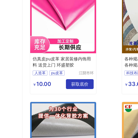
仿真皮pu皮革 家居装修内饰用
各种规
料 送货上门 环盛塑胶
各种规
人造革
pu皮革
江阴市环
科技布
盛塑胶有
PU合成皮革
各种规
限公司
10.00
33.
PU透气皮革
获取底价
各种规
￥
￥
PU皮革厂家
水刺布pu皮革