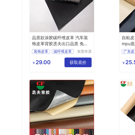
品质款涂胶碳纤维皮革 汽车装
自粘皮
饰皮革背胶丞夫出口品质 免费
mpu
拿样
装饰皮革
碳纤维皮革
东莞市丞
广东皮
夫胶粘制
背胶碳纤维皮革
广东自
品有限公
29.00
25.
汽车装饰皮革背胶
获取底价
背胶皮
￥
￥
司
皮革背胶
自粘皮