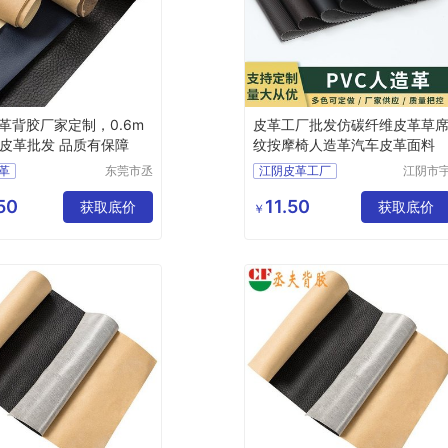
革背胶厂家定制，0.6m
皮革工厂批发仿碳纤维皮革草
底皮革批发 品质有保障
纹按摩椅人造革汽车皮革面料
革
东莞市丞
江阴皮革工厂
江阴市
夫胶粘制
鹏塑业
粘皮革
品有限公
限公司
50
11.50
革
定制皮革
获取底价
获取底价
￥
司
革