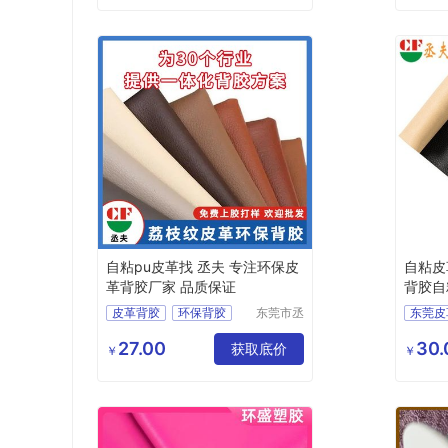
自粘pu皮革找 丞夫 专注环保皮
自粘皮
革背胶厂家 品质保证
背胶自
皮革背胶
环保背胶
东莞市丞
东莞皮
夫胶粘制
PU皮背胶
带胶皮革
东莞p
品有限公
27.00
30.
皮革背胶价格
获取底价
厂家p
￥
￥
司
选择p