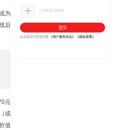
单或为
线后
0元
（或
价值