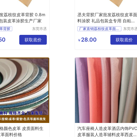
发荔枝纹皮革背胶 0.8m
丞夫背胶厂家批发荔枝纹皮革
包装皮革涂胶生产厂家
料涂胶 礼品包装盒专用 自粘皮
革加工
革背胶
东莞市丞
厂家直销荔枝纹皮革面料背胶
东莞市
夫胶粘制
夫胶粘
胶
直销背胶
背胶自粘皮革
品有限公
品有限
50
28.00
胶
获取底价
背胶皮革
自粘皮革
获取底价
￥
司
司
纹皮革背胶
销荔枝纹皮革面料背胶
格颜色皮革 皮质面料生
汽车座椅人造皮革酒店内饰PV
皮革面料价格
皮革服装人造革辅料皮革西皮