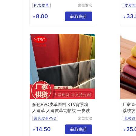
革
PVC皮革
东莞友顺
皮质面
新材料有
哑光鳄鱼纹皮革
各种规
限公司
8.00
33.
化妆盒PVC皮革
获取底价
皮革面
￥
￥
礼品盒仿皮革
首饰盒皮革
多色PVC皮革面料 KTV背景墙
厂家直
人造革 人造皮革纳帕纹 一皮诚
荔枝纹
装具皮革PVC
东莞市汉
荔枝纹
狮皮业有
汽车内饰人造革
背胶p
限公司
14.50
25.
纳帕纹PVC皮革
获取底价
背胶自
￥
￥
鞋材面料
自粘p