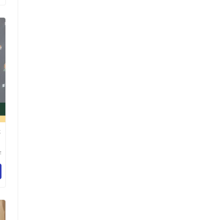
镜
宇
有