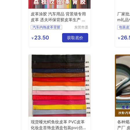
皮革涂胶 汽车用品 背景墙专用
厂家批
皮革 丞夫环保背胶皮革生产 厂
m礼品
家批发
汽车内饰皮革背胶
东莞市丞
包装皮
夫胶粘制
干式pu背胶
定制批发
皮革背
品有限公
23.50
26.
皮革上不干胶
获取底价
包装背
￥
￥
司
自粘皮革
销荔枝
现货哑光鳄鱼纹皮革 PVC皮革
各种规
化妆盒首饰盒酒盒包装pvc仿皮
产厂 