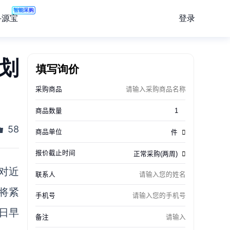
智能采购
登录
寻源宝
计划
填写询价
58
应对近
将紧
7日早