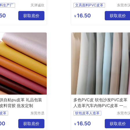
一皮诚
料生产厂
天津诚欣
文具面料PVC皮革
东莞市
信息科技
狮皮业
格颜色皮革
DIY手工皮革PVC
有限公司
限公司
50
16.50
料价格
获取底价
PVC皮革批发
获取底价
￥
腰带人造皮革
供自粘pu皮革 礼品包装
多色PVC皮 软包沙发PVC皮革
皮料背胶 批发定制
人造革汽车内饰PVC皮革 一皮
诚
皮革
东莞市丞
软包皮革人造革
东莞市
夫胶粘制
狮皮业
u皮革
手工DIY皮革
品有限公
限公司
00
16.50
粘皮革
获取底价
PVC皮革工厂
获取底价
￥
司
u皮革
背胶皮革
箱包PVC人造革