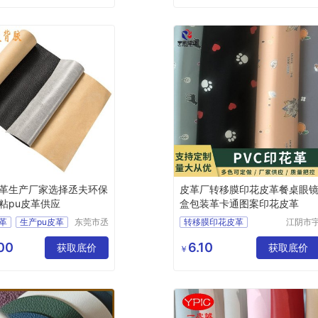
箱包用PVC皮革
革生产厂家选择丞夫环保
皮革厂转移膜印花皮革餐桌眼
粘pu皮革供应
盒包装革卡通图案印花皮革
革
生产pu皮革
东莞市丞
转移膜印花皮革
江阴市
夫胶粘制
鹏塑业
u皮革
品有限公
限公司
00
6.10
u皮革
获取底价
获取底价
￥
司
u皮革