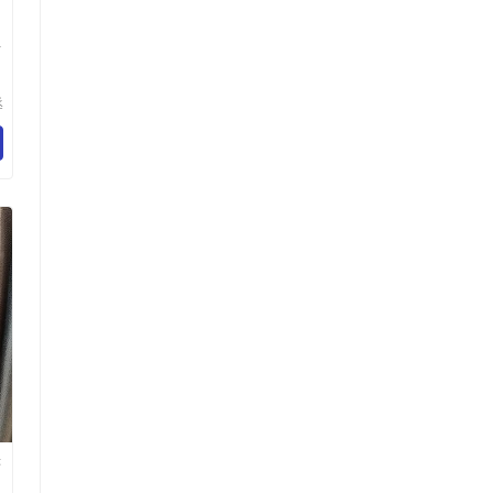
面
丞
制
公
C