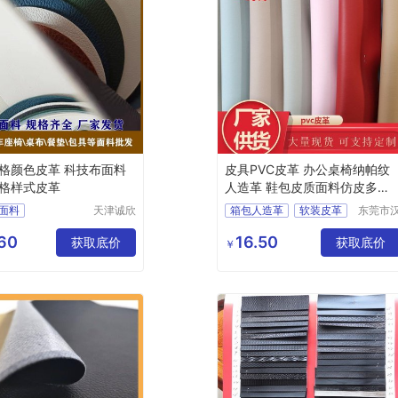
格颜色皮革 科技布面料
皮具PVC皮革 办公桌椅纳帕纹
格样式皮革
人造革 鞋包皮质面料仿皮多色
西皮
面料
天津诚欣
箱包人造革
软装皮革
东莞市
信息科技
狮皮业
格颜色皮革
鞋面PVC皮革
有限公司
限公司
60
16.50
格样式皮革
获取底价
汽车内饰PVC皮革
获取底价
￥