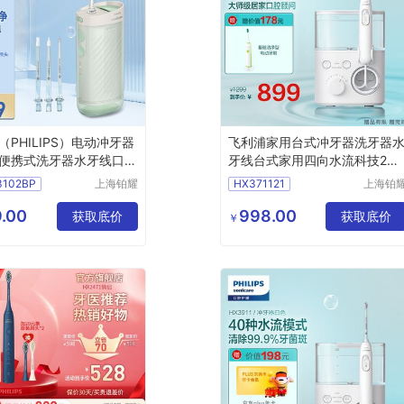
（PHILIPS）电动冲牙器
飞利浦家用台式冲牙器洗牙器
便携式洗牙器水牙线口腔
牙线台式家用四向水流科技2种
牙菌斑正畸适用家用台式
洁齿模式10级洁齿力度水魔方
3102BP
上海铂耀
HX371121
上海铂
X3331/02
白色HX3711/21品质好
照明器材
照明器
有限公司
有限公
.00
998.00
获取底价
获取底价
￥