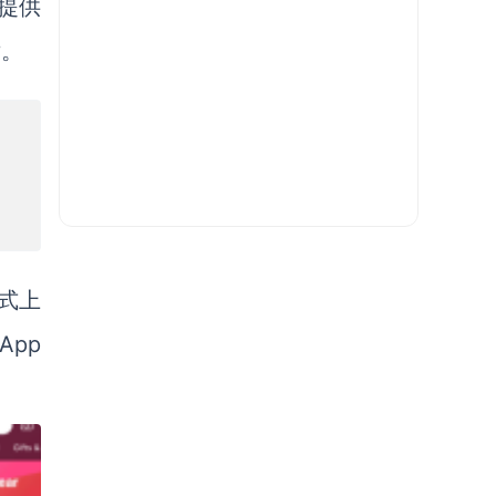
提供
片。
正式上
App