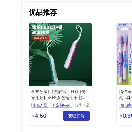
优品推荐
金护牙医口腔镜带灯LED 口镜
情侣家
家用牙科正畸 多色适用于北美
刷 口
地区
家庭装
多色产品
可定制logo
深圳市品
情侣家
极口腔生
源头工厂
销售北美
两个成
物科技有
4.50
0.8
方便携带
获取底价
儿童支
￥
￥
限公司