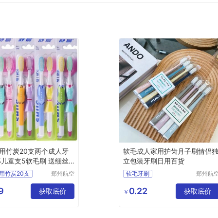
用竹炭20支两个成人牙
软毛成人家用护齿月子刷情侣
杯儿童支5软毛刷 送细丝
立包装牙刷日用百货
用竹炭20支
郑州航空
软毛牙刷
郑州航
港区全瑞
港区芙
人牙刷
成人家用护齿
月子刷
琦日用品
鑫日用
9
0.22
5软毛牙刷
获取底价
情侣牙刷
日用百货
获取底价
￥
店
货店