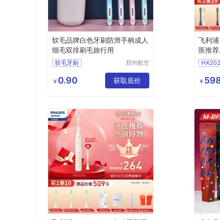
软毛品牌白色牙刷防滑手柄成人
飞利浦
细毛双排刷毛旅行用
医推荐
动牙刷
软毛牙刷
郑州航空
HX202
模式【
港区芙乐
独立包装成人细毛牙刷
HX24
鑫日用百
0.90
值
598
家用情侣牙刷
获取底价
￥
￥
货店
旅行套装批发