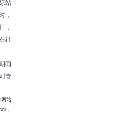
际站
时，
日，
在社
期间
则管
本网站
om，