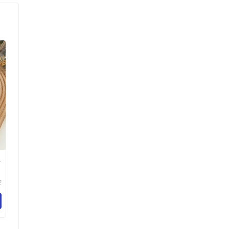
独
空
乐
百