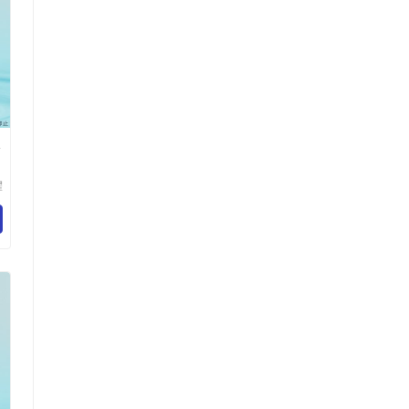
水
耀
材
司