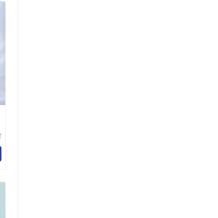
电
耀
材
司