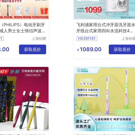
（PHILIPS）电动牙刷牙
飞利浦家用台式冲牙器洗牙器
成人男士女士情侣声波震
牙线台式家用四向水流科技4种
HX24715效宝藏刷五种
洁齿模式10级洁齿力度水魔方
1
上海铂耀
HX391141
上海铂
三八妇女节礼物】HX挺
白色HX3911/41
照明器材
照明器
71情侣款
有限公司
有限公
.00
1089.00
获取底价
获取底价
￥