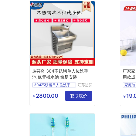
达芬奇 304不锈钢单人位洗手
厂家家
池 低背板水池 简易安装
用款成
刷
304不锈钢单人位洗手池
江苏达芬
家庭装
奇科技股
不锈钢304手术室洗手池
份有限公
2800.00
19.
不锈钢水槽
获取底价
￥
￥
司
低背板水池
洗手池