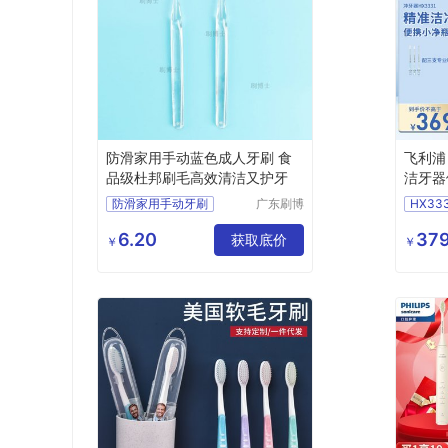
防滑家用手动蓝色成人牙刷 食
飞利浦
品级杜邦刷毛高效清洁又护牙
洁牙器
护理除
防滑家用手动牙刷
广东刷博
HX33
大容量H
士科技有
蓝色成人牙刷
限公司
6.20
379
手动牙刷
获取底价
￥
￥
成人家用牙刷
杜邦刷毛成人牙刷