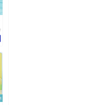
水
耀
材
司