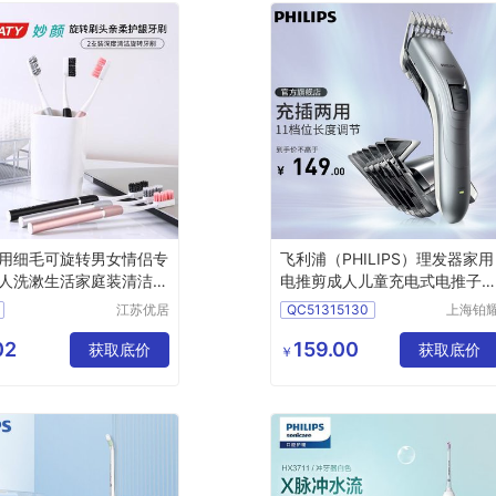
用细毛可旋转男女情侣专
飞利浦（PHILIPS）理发器家用
人洗漱生活家庭装清洁牙
电推剪成人儿童充电式电推子
动理发剪QC5130&QC5131随
江苏优居
QC51315130
上海铂
机发货全家适用
客日用品
照明器
QC5131
有限公司
有限公
02
159.00
获取底价
获取底价
￥