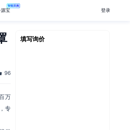
智能采购
登录
寻源宝
罩
填写询价
96
百万
，专