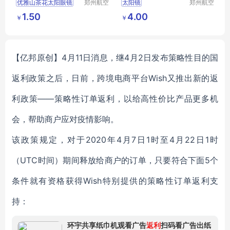
优雅山茶花太阳眼镜
郑州航空
太阳镜
郑州航空
港区芙乐
港区芙乐
女士地摊墨镜
时尚山茶太阳镜
1.50
4.00
￥
￥
鑫日用百
鑫日用百
时尚ins大框圆韩
货店
货店
版复古
【亿邦原创】4月11日消息，继
4月2日发布策略性目的国
返利政策之后，日前，
跨境电商平台Wish又
推出新的返
利政策——策略性订单返利，以给高性价比产品更多机
会，
帮助商户应对疫情影响
。
该政策规定，
对于2020年4月7日1时至4月22日1时
（UTC时间）期间释放给商户的订单，只要符合下面5个
条件就有资格获得Wish特别提供的策略性订单返利支
持：
环宇共享纸巾机观看广告
返利
扫码看广告出纸