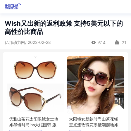
Wish又出新的返利政策 支持5美元以下的
高性价比商品
亿邦动力网/ 2022-02-28
614
21
优雅山茶花太阳眼镜女士地
太阳镜女新款时尚山茶花镂
摊墨镜时尚ins大框圆韩 版复
空点漆玫瑰花墨镜潮摆地摊
古
女士太阳眼镜