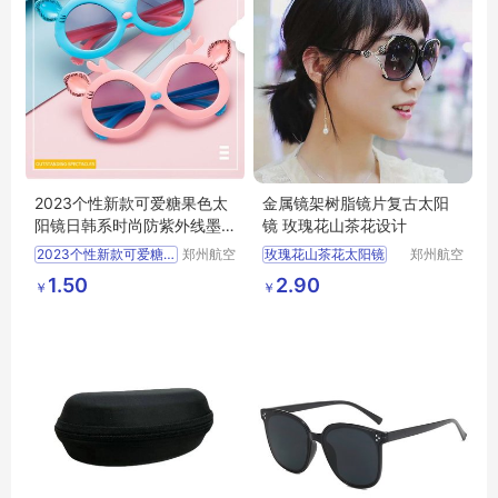
2023个性新款可爱糖果色太
金属镜架树脂镜片复古太阳
阳镜日韩系时尚防紫外线墨
镜 玫瑰花山茶花设计
镜潮
2023个性新款可爱糖果色太阳镜
郑州航空
玫瑰花山茶花太阳镜
郑州航空
港区芙乐
港区芙乐
日韩系时尚防紫外线墨镜潮
欧美复古百搭男女墨镜
1.50
2.90
￥
￥
鑫日用百
鑫日用百
潮流太阳镜
太阳镜
货店
货店