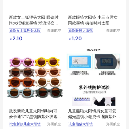
新款女士狐狸头太阳 眼镜时
新款眼镜太阳镜 小三点男女
尚大框镂空墨镜 潮流渐变防
同款墨镜 街拍时尚太阳
紫外线
新款女士狐狸头太阳
郑州航空
新款眼镜太阳镜
郑州航空
港区全瑞
港区全瑞
眼镜时尚大框镂空墨镜
小三点男女同款墨镜
2.10
1.20
￥
￥
琦日用品
琦日用品
潮流渐变防紫外线
街拍时尚太阳
店
店
批发新款儿童太阳镜时尚可
儿童熊猫太阳镜男女童可爱
爱卡通宝宝墨镜防紫外线遮
偏光墨镜小老虎卡通防紫外
阳镜
线
批发新款儿童太阳镜
郑州航空
儿童熊猫太阳镜
郑州航空
港区芙乐
港区芙乐