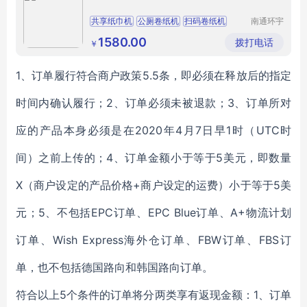
共享纸巾机
公厕卷纸机
扫码卷纸机
南通环宇
网络科技
广告机
有限公司
1580.00
拨打电话
￥
1、订单履行符合商户政策5.5条，即必须在释放后的指定
时间内确认履行；
2、订单必须未被退款；
3、订单所对
应的产品本身必须是在2020年4月7日早1时（UTC时
间）之前上传的；
4、订单金额小于等于5美元，即数量
X（商户设定的产品价格+商户设定的运费）小于等于5美
元；
5、不包括EPC订单、EPC Blue订单、A+物流计划
订单、Wish Express海外仓订单、FBW订单、FBS订
单，也不包括德国路向和韩国路向订单。
符合以上5个条件的订单将分两类
享有返现金额：1、
订单