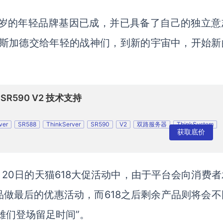
12岁的年轻品牌基因已成，并已具备了自己的独立意
阿斯加德交给年轻的战神们，到新的宇宙中，开始新
 SR590 V2 技术支持
ver
SR588
ThinkServer
SR590
V2
双路服务器
ThinkSystem
获取底价
V2
6月20日的天猫618大促活动中，由于平台会向消费
做最后的优惠活动，而618之后剩余产品则将会不
雄们登场留足时间”。