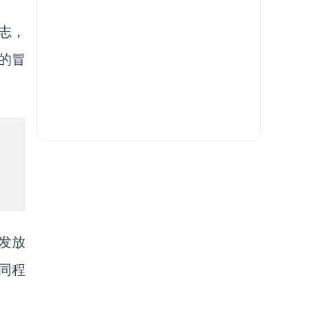
志，
的冒
者发放
同程