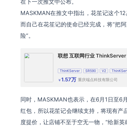
在下一次推文中公布。
MASKMAN在推文中指出，花笙记这个
而自己在花笙记的使命已经完成，将“把
险”。
联想 互联网行业 ThinkServer
ThinKServer
SR590
V2
ThinKSer
SR630
V3
ThinkSystem
SR650
1.57万
重庆端点科技有限公司
￥
同时，MASKMAN也表示，在6月1日至
红包，所以花笙记会继续支持，将现有产品
度提价，让店铺不至于空无一物，“给新英