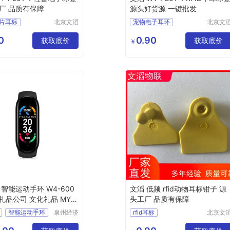
厂 品质有保障
源头好货源 一键批发
片耳标
北京文滔
宠物电子耳环
北京文
物联网科
物联网
改写器
RFID动物专用电子标签
技有限公
技有限
0
0.90
子耳环
获取底价
远距离电子耳标
获取底价
￥
司
司
编码机
猪用电子耳标
频电子耳标
猪耳标改写器
 智能运动手环 W4-600
文滔 低频 rfid动物耳标钳子 源
礼品公司 文化礼品 MY-R
头工厂 品质有保障
（T）-07
智能运动手环
泉州经济
rfid耳标
北京文
技术开发
物联网
6009
NFC动物标签
区美誉商
技有限