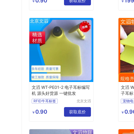
0.90
199
猪用电子耳标
获取底价
文化礼
￥
￥
司
RFID动物专用电子标签
RSZC
电子耳标
rfid系统
文滔 WT-PE01-2 电子耳标编写
文滔 W
机 源头好货源 一键批发
子耳标
RFID牛耳标签
北京文滔
宠物电
物联网科
牲畜电子标签
NFC
技有限公
0.90
0.9
宠物电子耳环
获取底价
牛羊管
￥
￥
司
RFID动物专用电子标签
可定制
圆形猪动物电子耳标
猪耳标