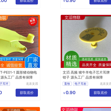
.00
0.90
品
MY
获取底价
猪耳标改写器
获取底价
￥
贸有限公
司
T
07
宠物电子耳环
司
牲畜电子标签
T-PE01-1 圆形猪动物电
文滔 高频 猪牛羊电子芯片耳牌
 源头工厂 品质有保障
钳子 源头工厂 品质有保障
子耳环
北京文滔
畜牧
电子耳标
北京文
物联网科
物联网
动物标签
NFC动物标签
技有限公
技有限
0
0.90
理统计电子耳标
获取底价
宠物电子耳环
获取底价
￥
司
司
畜牧电子耳标
动物电子耳标
改写器
动物信息耳标