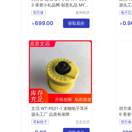
3 美誉小礼品网 创意礼品 MY-R
源头工
SZC-（T）-03
圳方体
泉州经济
电子芯
技术开发
多功能运动电子手表
猪耳标
区美誉商
699.00
0.9
W4
6003
获取底价
宠物电
￥
￥
贸有限公
加盟创意
MY
牛耳标
司
RSZC
T
03
羊超高
文滔 WT-PE01-1 宠物电子耳环
圳方体
源头工厂 品质有保障
9 美誉
SZC-
耳标钳子
北京文滔
圳方体
物联网科
可定制畜牧电子耳标
W4
技有限公