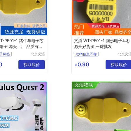
T-PE01-1 猪牛羊电子芯
文滔 WT-PE01-1 圆形电子耳标
钳子 源头工厂 品质有保
源头好货源 一键批发
子标签
北京文滔
动物信息耳标
北京文
物联网科
物联网
子
二次注塑电子耳标
技有限公
技有限
0
0.90
体耳标钳子
获取底价
牲畜电子标签
获取底价
￥
司
司
物电子耳标
rfid动物电子耳标
标模具
宠物电子耳环