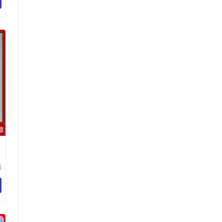
滔
科
公