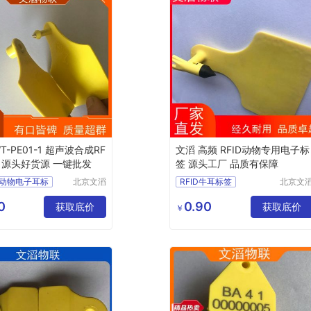
T-PE01-1 超声波合成RF
文滔 高频 RFID动物专用电子标
标 源头好货源 一键批发
签 源头工厂 品质有保障
动物电子耳标
北京文滔
RFID牛耳标签
北京文
物联网科
物联网
子耳环
猪牛羊电子芯片耳牌钳子
技有限公
技有限
0
0.90
动物标签
获取底价
圆形猪动物电子耳标
获取底价
￥
司
司
改写器
宠物电子耳环
子标签
动物耳标