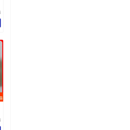
滔
科
公
滔
科
公