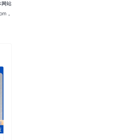
本网站
om，
签