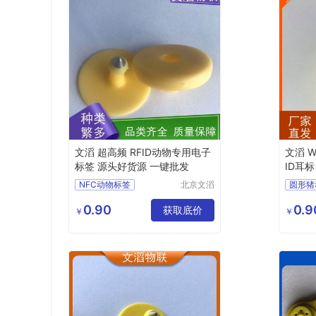
文滔 超高频 RFID动物专用电子
文滔 W
标签 源头好货源 一键批发
ID耳
NFC动物标签
北京文滔
圆形猪
物联网科
牛羊管理统计电子耳标
宠物电
技有限公
0.90
0.9
耳标钳子
获取底价
NFC
￥
￥
司
电子芯片耳标
猪耳标
宠物电子耳环
牲畜电