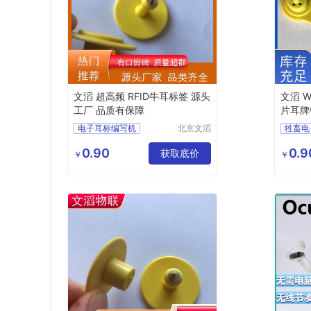
文滔 超高频 RFID牛耳标签 源头
文滔 W
工厂 品质有保障
片耳牌
障
电子耳标编写机
北京文滔
牲畜电
物联网科
羊超高频电子耳标
耳标钳
技有限公
0.90
0.9
猪耳标改写器
获取底价
畜牧一
￥
￥
司
二次注塑电子耳标
圆形动
远距离动物耳标
电子耳