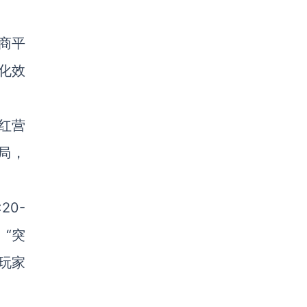
商平
化效
网红营
布局，
0-
、“突
玩家