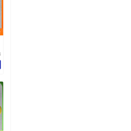
滔
科
公