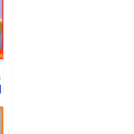
滔
科
公