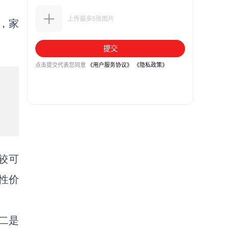
，家
比较可
性价
二是